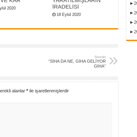
 VE KÂR
YARATILMIŞLARIN
►
2
İRADELİSİ
ylül 2020
►
2
18 Eylül 2020
►
2
►
2
Sonraki
“SİHA DA NE, GİHA GELİYOR
GİHA”
erekli alanlar
*
ile işaretlenmişlerdir