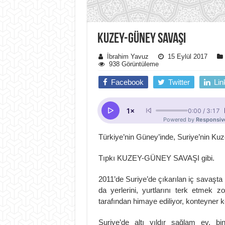
KUZEY-GÜNEY SAVAŞI
İbrahim Yavuz
15 Eylül 2017
938 Görüntüleme
Facebook
Twitter
Lin
Türkiye’nin Güney’inde, Suriye’nin Kuze
Tıpkı KUZEY-GÜNEY SAVAŞI gibi.
2011’de Suriye’de çıkarılan iç savaşta
da yerlerini, yurtlarını terk etmek 
tarafından himaye ediliyor, konteyner ke
Suriye’de altı yıldır sağlam ev, bin