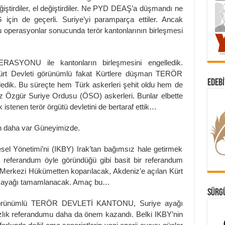
eğiştirdiler, el değiştirdiler. Ne PYD DEAŞ’a düşmandı ne
n de geçerli. Suriye’yi paramparça ettiler. Ancak
uğu operasyonlar sonucunda terör kantonlarının birleşmesi
ASYONU ile kantonların birleşmesini engelledik.
ürt Devleti görünümlü fakat Kürtlere düşman TERÖR
EDEBI
k. Bu süreçte hem Türk askerleri şehit oldu hem de
imiz Özgür Suriye Ordusu (ÖSO) askerleri. Bunlar elbette
istenen terör örgütü devletini de bertaraf ettik…
un daha var Güneyimizde.
sel Yönetimi’ni (IKBY) Irak’tan bağımsız hale getirmek
 referandum öyle göründüğü gibi basit bir referandum
, Merkezi Hükümetten koparılacak, Akdeniz’e açılan Kürt
bir ayağı tamamlanacak. Amaç bu…
SÜRGÜ
i görünümlü TERÖR DEVLETİ KANTONU, Suriye ayağı
lık referandumu daha da önem kazandı. Belki IKBY’nin