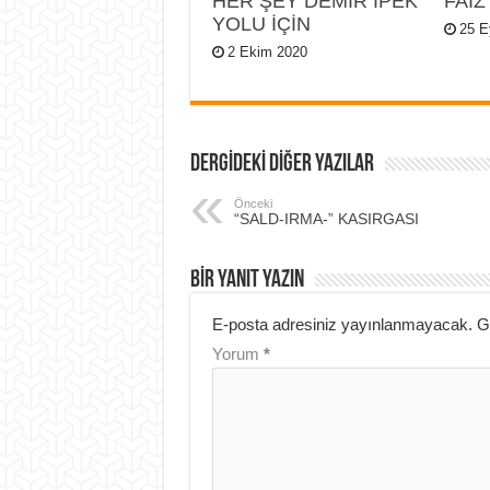
HER ŞEY DEMİR İPEK
FAİZ
YOLU İÇİN
25 E
2 Ekim 2020
DERGİDEKİ DİĞER YAZILAR
Önceki
“SALD-IRMA-” KASIRGASI
BIR YANIT YAZIN
E-posta adresiniz yayınlanmayacak.
G
Yorum
*