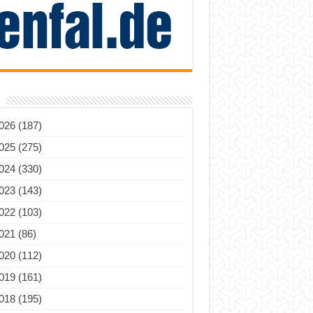
026 (187)
025 (275)
024 (330)
023 (143)
022 (103)
021 (86)
020 (112)
019 (161)
018 (195)