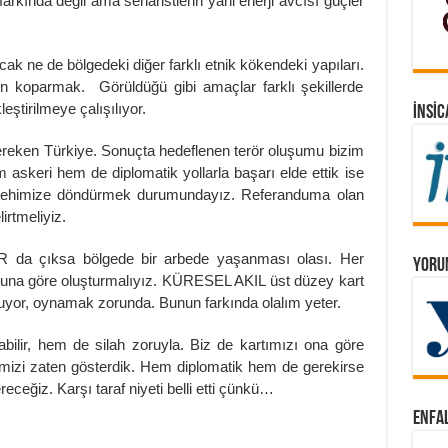
arkında değil ama senaristlerin yani enerji avcısı güçler
k ne de bölgedeki diğer farklı etnik kökendeki yapıları.
n koparmak. Görüldüğü gibi amaçlar farklı şekillerde
eştirilmeye çalışılıyor.
İNSIC
ereken Türkiye. Sonuçta hedeflenen terör oluşumu bizim
 askeri hem de diplomatik yollarla başarı elde ettik ise
la lehimize döndürmek durumundayız. Referanduma olan
irtmeliyiz.
 da çıksa bölgede bir arbede yaşanması olası. Her
YORUM
 buna göre oluşturmalıyız. KÜRESEL AKIL üst düzey kart
or, oynamak zorunda. Bunun farkında olalım yeter.
bilir, hem de silah zoruyla. Biz de kartımızı ona göre
izi zaten gösterdik. Hem diplomatik hem de gerekirse
ceğiz. Karşı taraf niyeti belli etti çünkü…
ENFAL