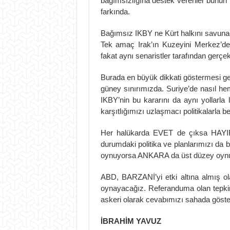
bağımsızlığına destek verenler bunun f
farkında.
Bağımsız IKBY ne Kürt halkını savunaca
Tek amaç Irak’ın Kuzeyini Merkez’de
fakat aynı senaristler tarafından gerçekl
Burada en büyük dikkati göstermesi g
güney sınırımızda. Suriye’de nasıl hem
IKBY’nin bu kararını da aynı yollar
karşıtlığımızı uzlaşmacı politikalarla bel
Her halükarda EVET de çıksa HAYIR
durumdaki politika ve planlarımızı da
oynuyorsa ANKARA da üst düzey oynuy
ABD, BARZANİ’yi etki altına almış ola
oynayacağız. Referanduma olan tepkim
askeri olarak cevabımızı sahada göstere
İBRAHİM YAVUZ