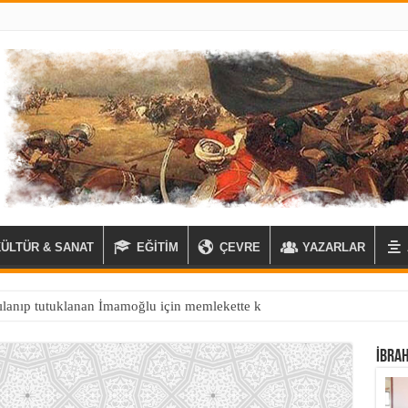
KÜLTÜR & SANAT
EĞİTİM
ÇEVRE
YAZARLAR
İBRA