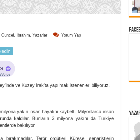
FACEB
Güncel
,
İbrahim
,
Yazarlar
Yorum Yap
kedIn
y’inde ve Kuzey Irak’ta yapılmak istenenleri biliyoruz.
 milyona yakın insan hayatını kaybetti. Milyonlarca insan
YAZAR
zorunda kaldılar. Bunların 3 milyona yakını da Türkiye
ntlerde bakılıyor.
a bırakmadılar. Terör örgütleri Küresel senaristlerin