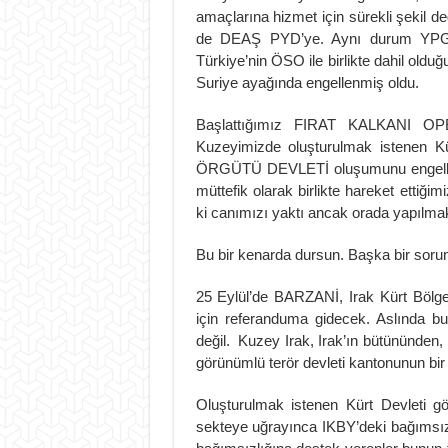
amaçlarına hizmet için sürekli şekil d
de DEAŞ PYD’ye. Aynı durum YPG içi
Türkiye’nin ÖSO ile birlikte dahil old
Suriye ayağında engellenmiş oldu.
Başlattığımız FIRAT KALKANI OPER
Kuzeyimizde oluşturulmak istenen K
ÖRGÜTÜ DEVLETİ oluşumunu engelledi
müttefik olarak birlikte hareket ettiğ
ki canımızı yaktı ancak orada yapılmak 
Bu bir kenarda dursun. Başka bir sor
25 Eylül’de BARZANİ, Irak Kürt Bölge
için referanduma gidecek. Aslında bu
değil. Kuzey Irak, Irak’ın bütününden
görünümlü terör devleti kantonunun 
Oluşturulmak istenen Kürt Devlet
sekteye uğrayınca IKBY’deki bağımsız