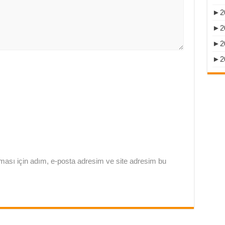
►
2
►
2
►
2
►
2
ması için adım, e-posta adresim ve site adresim bu