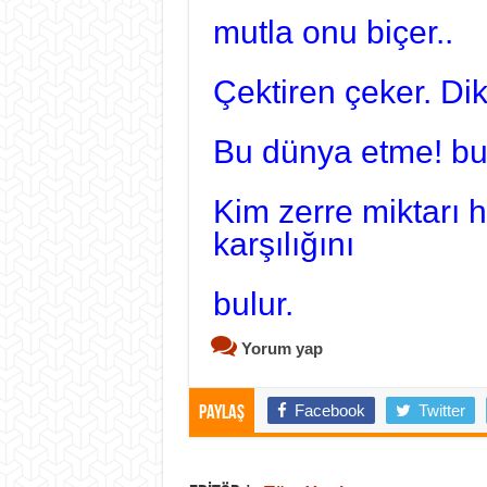
mutla onu biçer..
Çektiren çeker. D
Bu dünya etme! bu
Kim zerre miktarı h
karşılığını
bulur.
Yorum yap
Facebook
Twitter
Paylaş