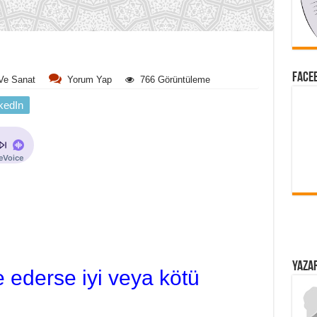
FACEB
 Ve Sanat
Yorum Yap
766 Görüntüleme
kedIn
YAZAR
 ederse iyi veya kötü