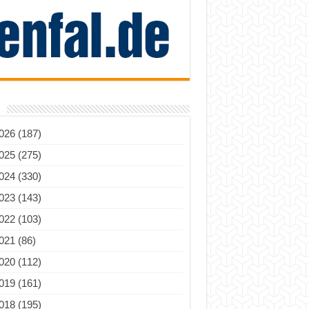
026 (187)
025 (275)
024 (330)
023 (143)
022 (103)
021 (86)
020 (112)
019 (161)
018 (195)