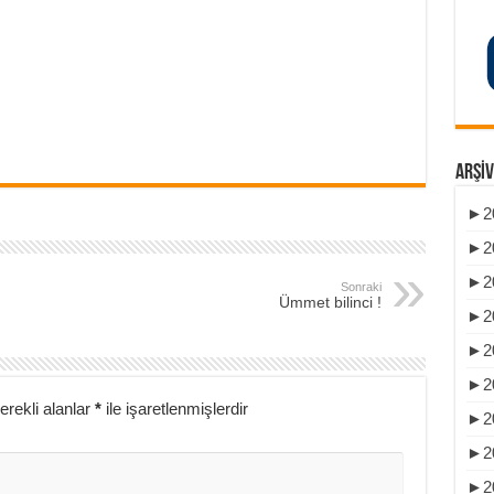
ARŞIV
►
2
►
2
►
2
Sonraki
Ümmet bilinci !
►
2
►
2
►
2
erekli alanlar
*
ile işaretlenmişlerdir
►
2
►
2
►
2