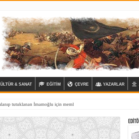
KÜLTÜR & SANAT
EĞİTİM
ÇEVRE
YAZARLAR
ılanıp tutuklanan İmamoğlu için memlekette kaos çıkaran CHP ‘lilere s
EDITÖ