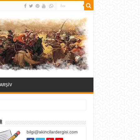
ARŞİV
oruyoru
R
bilgi@akincilardergisi.com