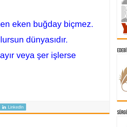
iken eken buğday biçmez.
lursun dünyasıdır.
EDEBI
ayır veya şer işlerse
LinkedIn
SÜRGÜ