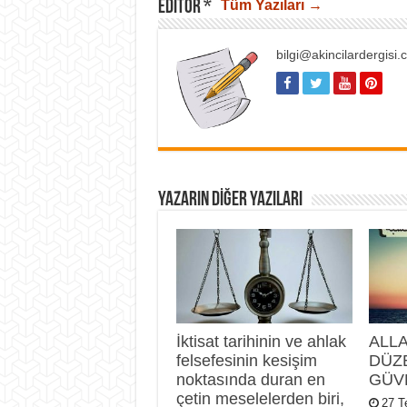
EDITÖR *
Tüm Yazıları →
bilgi@akincilardergisi
YAZARIN DIĞER YAZILARI
İktisat tarihinin ve ahlak
ALL
felsefesinin kesişim
DÜZ
noktasında duran en
GÜV
çetin meselelerden biri,
27 