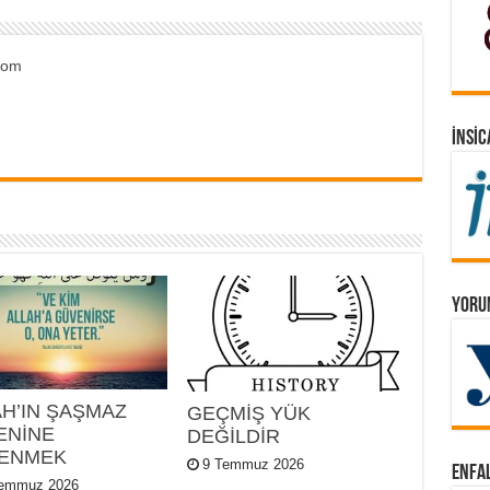
.com
İNSIC
YORUM
AH’IN ŞAŞMAZ
GEÇMİŞ YÜK
ENİNE
DEĞİLDİR
ENMEK
9 Temmuz 2026
ENFAL
Temmuz 2026