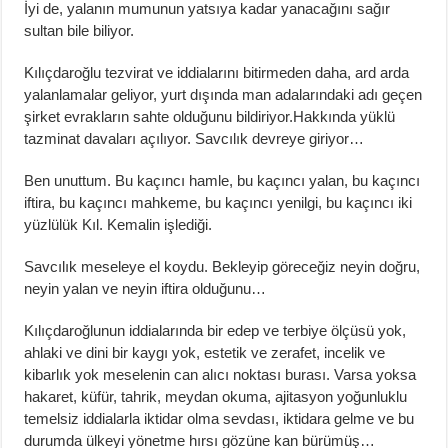
İyi de, yalanın mumunun yatsıya kadar yanacağını sağır
sultan bile biliyor.
Kılıçdaroğlu tezvirat ve iddialarını bitirmeden daha, ard arda
yalanlamalar geliyor, yurt dışında man adalarındaki adı geçen
şirket evrakların sahte olduğunu bildiriyor.Hakkında yüklü
tazminat davaları açılıyor. Savcılık devreye giriyor…
Ben unuttum. Bu kaçıncı hamle, bu kaçıncı yalan, bu kaçıncı
iftira, bu kaçıncı mahkeme, bu kaçıncı yenilgi, bu kaçıncı iki
yüzlülük Kıl. Kemalin işlediği.
Savcılık meseleye el koydu. Bekleyip göreceğiz neyin doğru,
neyin yalan ve neyin iftira olduğunu…
Kılıçdaroğlunun iddialarında bir edep ve terbiye ölçüsü yok,
ahlaki ve dini bir kaygı yok, estetik ve zerafet, incelik ve
kibarlık yok meselenin can alıcı noktası burası. Varsa yoksa
hakaret, küfür, tahrik, meydan okuma, ajitasyon yoğunluklu
temelsiz iddialarla iktidar olma sevdası, iktidara gelme ve bu
durumda ülkeyi yönetme hırsı gözüne kan bürümüş…