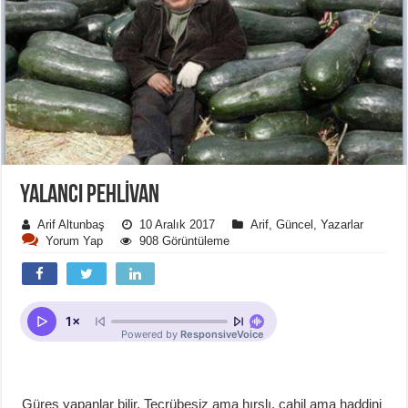
YALANCI PEHLIVAN
Arif Altunbaş
10 Aralık 2017
Arif
,
Güncel
,
Yazarlar
Yorum Yap
908 Görüntüleme
Güreş yapanlar bilir. Tecrübesiz ama hırslı, cahil ama haddini