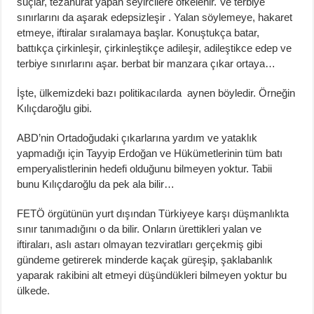
suçlar, tezahürat yapan seyircilere öfkelenir. Ve terbiye
sınırlarını da aşarak edepsizleşir . Yalan söylemeye, hakaret
etmeye, iftiralar sıralamaya başlar. Konuştukça batar,
battıkça çirkinleşir, çirkinleştikçe adileşir, adileştikce edep ve
terbiye sınırlarını aşar. berbat bir manzara çıkar ortaya…
İşte, ülkemizdeki bazı politikacılarda aynen böyledir. Örneğin
Kılıçdaroğlu gibi.
ABD’nin Ortadoğudaki çıkarlarına yardım ve yataklık
yapmadığı için Tayyip Erdoğan ve Hükümetlerinin tüm batı
emperyalistlerinin hedefi olduğunu bilmeyen yoktur. Tabii
bunu Kılıçdaroğlu da pek ala bilir…
FETÖ örgütünün yurt dışından Türkiyeye karşı düşmanlıkta
sınır tanımadığını o da bilir. Onların ürettikleri yalan ve
iftiraları, aslı astarı olmayan tezviratları gerçekmiş gibi
gündeme getirerek minderde kaçak güreşip, şaklabanlık
yaparak rakibini alt etmeyi düşündükleri bilmeyen yoktur bu
ülkede.