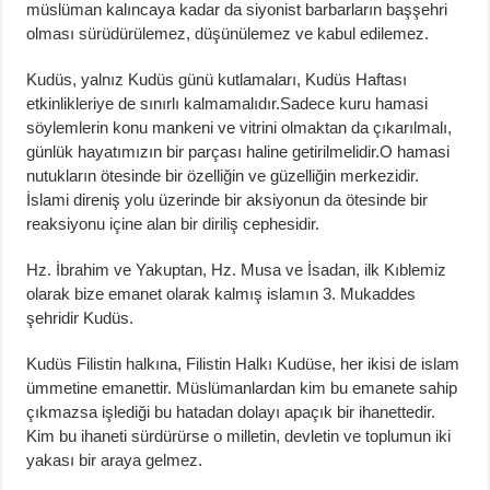
müslüman kalıncaya kadar da siyonist barbarların başşehri
olması sürüdürülemez, düşünülemez ve kabul edilemez.
Kudüs, yalnız Kudüs günü kutlamaları, Kudüs Haftası
etkinlikleriye de sınırlı kalmamalıdır.Sadece kuru hamasi
söylemlerin konu mankeni ve vitrini olmaktan da çıkarılmalı,
günlük hayatımızın bir parçası haline getirilmelidir.O hamasi
nutukların ötesinde bir özelliğin ve güzelliğin merkezidir.
İslami direniş yolu üzerinde bir aksiyonun da ötesinde bir
reaksiyonu içine alan bir diriliş cephesidir.
Hz. İbrahim ve Yakuptan, Hz. Musa ve İsadan, ilk Kıblemiz
olarak bize emanet olarak kalmış islamın 3. Mukaddes
şehridir Kudüs.
Kudüs Filistin halkına, Filistin Halkı Kudüse, her ikisi de islam
ümmetine emanettir. Müslümanlardan kim bu emanete sahip
çıkmazsa işlediği bu hatadan dolayı apaçık bir ihanettedir.
Kim bu ihaneti sürdürürse o milletin, devletin ve toplumun iki
yakası bir araya gelmez.