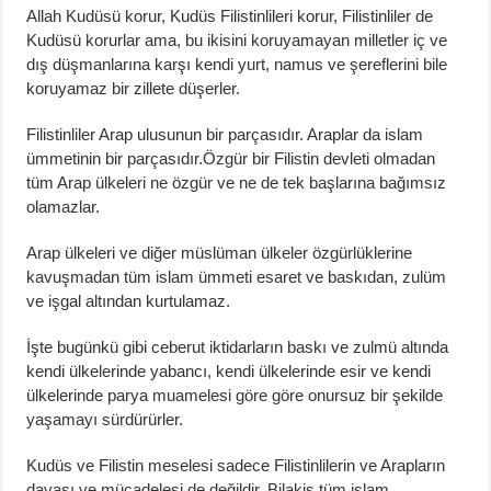
Allah Kudüsü korur, Kudüs Filistinlileri korur, Filistinliler de
Kudüsü korurlar ama, bu ikisini koruyamayan milletler iç ve
dış düşmanlarına karşı kendi yurt, namus ve şereflerini bile
koruyamaz bir zillete düşerler.
Filistinliler Arap ulusunun bir parçasıdır. Araplar da islam
ümmetinin bir parçasıdır.Özgür bir Filistin devleti olmadan
tüm Arap ülkeleri ne özgür ve ne de tek başlarına bağımsız
olamazlar.
Arap ülkeleri ve diğer müslüman ülkeler özgürlüklerine
kavuşmadan tüm islam ümmeti esaret ve baskıdan, zulüm
ve işgal altından kurtulamaz.
İşte bugünkü gibi ceberut iktidarların baskı ve zulmü altında
kendi ülkelerinde yabancı, kendi ülkelerinde esir ve kendi
ülkelerinde parya muamelesi göre göre onursuz bir şekilde
yaşamayı sürdürürler.
Kudüs ve Filistin meselesi sadece Filistinlilerin ve Arapların
davası ve mücadelesi de değildir. Bilakis tüm islam