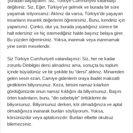
Şuradan başlayalım: Siz, Türkiye Cumhuriyeti vatandaşı
değilsiniz. Siz, Eğer, Türkiye’ye gelmek ve burada bir süre
yaşamak istiyorsanız: Aklınız da varsa, Türkiye’de yaşayan
insanların insanlık değerlerini öğrenirsiniz. Bunu, kendiniz için
yaparsınız. Çünkü, olur ya, burada yaşadığınız sürece bir
halt edersiniz ve hiç istemediğiniz halde başınız belaya girer.
Bu yüzden öğrenirsiniz. Yoksa, inanmak veya inanmamak
yine senin meselendir.
Siz Türkiye Cumhuriyeti vatandaşınız: Siz, her ne kadar
zorunlu Dinbilgisi dersi almadınız ama, sonuçta bu toplum
içinde büyüdünüz ve bir şekilde bu “dersi” aldınız. Minareden
gelen sesin ezan, Camiye gidenlerin oraya ibadet maksatlı
girdiklerini biliyorsunuz. Keza, birisini namaz kılarken
gördüğünüzde onun namaz kıldığını da biliyorsunuz. Başını
örten kadınların, bunu, “din sebebiyle” örttüklerini de
biliyorsunuz. Biliyorsunuz derken, kör olmadığınıza ve aptal
olmadığınıza inanarak bunları söylüyorum. Yoksa,
körsünüzdür veya aptalsınızdır: Bunları elbette okulsuz
bilemezsiniz.