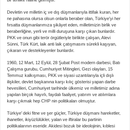
Devletin ve milletin iç ve dış düşmanlarıyla ittifak kuran, her
ne pahasına olursa olsun onlarla beraber olan, Türkiye’yi her
fırsatta düşmanlarımıza şikâyet eden, milletimizin birlik ve
beraberliğine, yerli ve milli duruşuna karşı çıkan bunlardır.
PKK ve onun gibi terör örgütleriyle birlikte çalışan, Alevi
Sünni, Türk Kürt, laik anti laik çatışmasını sürekli kaşıyan,
çıkaran ve destekleyenler bunlardır.
1960, 12 Mart, 12 Eylül, 28 Şubat Post modern darbesi, Batı
Çalışma gurubu, Cumhuriyet Mitingleri, Gezi olayları, 15
Temmuz kalkışması, PKK ve siyasi uzantılarıyla içli dışlı
ilişkiler, devlet başkanına karşı kılıç gösterisi yapan darbe
heveslileri, Cumhuriyet tarihinde ülkemiz ve milletimiz adına
yapılan birçok hayırlı, faydalı faaliyet, yatırım ve atılımlara
karşı çıkmak hep CHP nin politikaları olmuştur.
Türkiye’ deki fitne ve şer güçler, Türkiye düşmanı hareketler,
ihanetler, ikiyüzlülükler, yalan ve iftiralar bu partinin
politikalarının eseridir. Akidesi bozuk bir ideolojinin, kıblesi