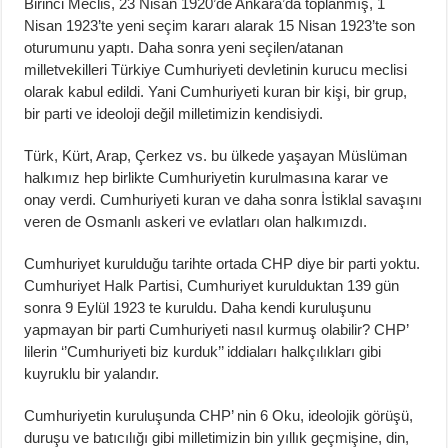
Birinci Meclis, 23 Nisan 1920’de Ankara’da toplanmış, 1
Nisan 1923’te yeni seçim kararı alarak 15 Nisan 1923’te son
oturumunu yaptı. Daha sonra yeni seçilen/atanan
milletvekilleri Türkiye Cumhuriyeti devletinin kurucu meclisi
olarak kabul edildi. Yani Cumhuriyeti kuran bir kişi, bir grup,
bir parti ve ideoloji değil milletimizin kendisiydi.
Türk, Kürt, Arap, Çerkez vs. bu ülkede yaşayan Müslüman
halkımız hep birlikte Cumhuriyetin kurulmasına karar ve
onay verdi. Cumhuriyeti kuran ve daha sonra İstiklal savaşını
veren de Osmanlı askeri ve evlatları olan halkımızdı.
Cumhuriyet kurulduğu tarihte ortada CHP diye bir parti yoktu.
Cumhuriyet Halk Partisi, Cumhuriyet kurulduktan 139 gün
sonra 9 Eylül 1923 te kuruldu. Daha kendi kuruluşunu
yapmayan bir parti Cumhuriyeti nasıl kurmuş olabilir? CHP’
lilerin ‘’Cumhuriyeti biz kurduk’’ iddiaları halkçılıkları gibi
kuyruklu bir yalandır.
Cumhuriyetin kuruluşunda CHP’ nin 6 Oku, ideolojik görüşü,
duruşu ve batıcılığı gibi milletimizin bin yıllık geçmişine, din,