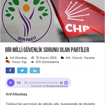
BIR MILLI GÜVENLIK SORUNU OLAN PARTILER
Arif Altunbaş
30 Kasım 2024
Arif
,
Güncel
,
Yazarlar
Yorum Yap
970 Görüntüleme
Arif Altunbaş
Türkiye’nin geçmişin de olduğu gibi, bugününde de devletin