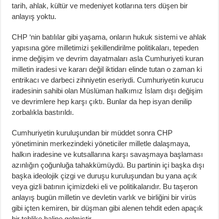
tarih, ahlak, kültür ve medeniyet kotlarına ters düşen bir
anlayış yoktu.
CHP ‘nin batılılar gibi yaşama, onların hukuk sistemi ve ahlak
yapısına göre milletimizi şekillendirilme politikaları, tepeden
inme değişim ve devrim dayatmaları asla Cumhuriyeti kuran
milletin iradesi ve kararı değil iktidarı elinde tutan o zaman ki
entrikacı ve darbeci zihniyetin eseriydi. Cumhuriyetin kurucu
iradesinin sahibi olan Müslüman halkımız İslam dışı değişim
ve devrimlere hep karşı çıktı. Bunlar da hep isyan denilip
zorbalıkla bastırıldı.
Cumhuriyetin kuruluşundan bir müddet sonra CHP
yönetiminin merkezindeki yöneticiler milletle dalaşmaya,
halkın iradesine ve kutsallarına karşı savaşmaya başlaması
azınlığın çoğunluğa tahakkümüydü. Bu partinin içi başka dışı
başka ideolojik çizgi ve duruşu kuruluşundan bu yana açık
veya gizli batının içimizdeki eli ve politikalarıdır. Bu taşeron
anlayış bugün milletin ve devletin varlık ve birliğini bir virüs
gibi içten kemiren, bir düşman gibi alenen tehdit eden apaçık
bir tehlike haline gelmiştir.