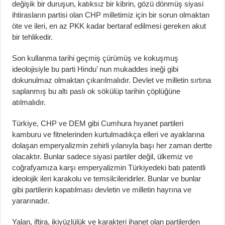
değişik bir duruşun, katıksız bir kibrin, gözü dönmüş siyasi
ihtirasların partisi olan CHP milletimiz için bir sorun olmaktan
öte ve ileri, en az PKK kadar bertaraf edilmesi gereken akut
bir tehlikedir.
Son kullanma tarihi geçmiş çürümüş ve kokuşmuş
ideolojisiyle bu parti Hindu’ nun mukaddes ineği gibi
dokunulmaz olmaktan çıkarılmalıdır. Devlet ve milletin sırtına
saplanmış bu altı paslı ok sökülüp tarihin çöplüğüne
atılmalıdır.
Türkiye, CHP ve DEM gibi Cumhura hıyanet partileri
kamburu ve fitnelerinden kurtulmadıkça elleri ve ayaklarına
dolaşan emperyalizmin zehirli yılanıyla başı her zaman dertte
olacaktır. Bunlar sadece siyasi partiler değil, ülkemiz ve
coğrafyamıza karşı emperyalizmin Türkiyedeki batı patentli
ideolojik ileri karakolu ve temsilcileridirler. Bunlar ve bunlar
gibi partilerin kapatılması devletin ve milletin hayrına ve
yararınadır.
Yalan, iftira, ikiyüzlülük ve karakteri ihanet olan partilerden