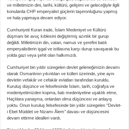
ve milletimizin dini, tarihi, kültürü, gelişimi ve geleceğiyle ilgili
konularda CHP emperyalist güçlerin taşeronluğunu yapmış
ve hala yapmaya devam ediyor.
Cumhuriyeti Kuran irade, İslam Medeniyet ve Kültürü
düşmanı bir avuç kıblesini değiştirmiş azınlık bir gurup
değildi. Milletimizin din, vatan, namus ve şerefini batılı
emperyalistlerin işgal ve istilasına karşı durup savaşarak bu
yolda gazi veya şehit olan halkımızdı.
Cumhuriyet bin yıldır süregelen devlet geleneğimizin devamı
olarak Osmanlının yıkıntıları ve külleri üzerinde, yine aynı
devletin vefakâr ve cefakâr evlatları tarafından kuruldu.
Kuruluş düşünce ve felsefesinde İslam, tarih, coğrafya ve
medeniyetimizden kopma, batı medeniyetine uşaklık etme,
Haçlılara yanaşma, onlardan olma düşüncesi ve anlayış
yoktu. Onun kuruluş felsefesinde bin yıldır süregelen ‘’Devlet-
i Ebet Müddet ve Nizamı Âlem’’ davası ve düşüncesini
devam ettirme idealleri vardı.