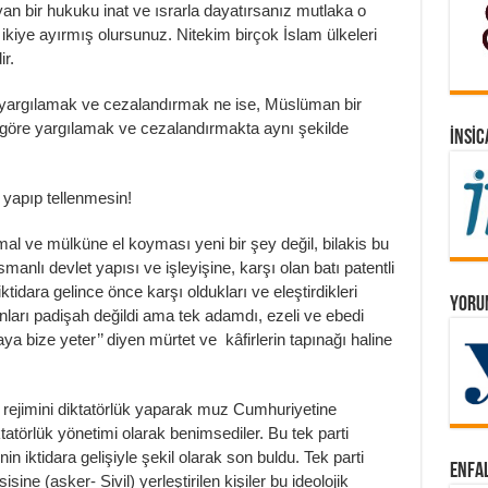
n bir hukuku inat ve ısrarla dayatırsanız mutlaka o
ikiye ayırmış olursunuz. Nitekim birçok İslam ülkeleri
r.
yargılamak ve cezalandırmak ne ise, Müslüman bir
a göre yargılamak ve cezalandırmakta aynı şekilde
İNSIC
 yapıp tellenmesin!
 mal ve mülküne el koyması yeni bir şey değil, bilakis bu
anlı devlet yapısı ve işleyişine, karşı olan batı patentli
ktidara gelince önce karşı oldukları ve eleştirdikleri
YORUM
ları padişah değildi ama tek adamdı, ezeli ve ebedi
aya bize yeter’’ diyen mürtet ve kâfirlerin tapınağı haline
 rejimini diktatörlük yaparak muz Cumhuriyetine
tatörlük yönetimi olarak benimsediler. Bu tek parti
in iktidara gelişiyle şekil olarak son buldu. Tek parti
ENFAL
sine (asker- Sivil) yerleştirilen kişiler bu ideolojik