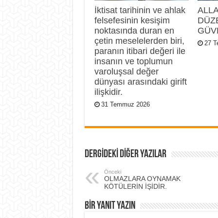
İktisat tarihinin ve ahlak
ALL
felsefesinin kesişim
DÜZ
noktasında duran en
GÜV
çetin meselelerden biri,
27 
paranın itibari değeri ile
insanın ve toplumun
varoluşsal değer
dünyası arasındaki girift
ilişkidir.
31 Temmuz 2026
DERGİDEKİ DİĞER YAZILAR
Önceki
OLMAZLARA OYNAMAK
KÖTÜLERİN İŞİDİR.
BIR YANIT YAZIN