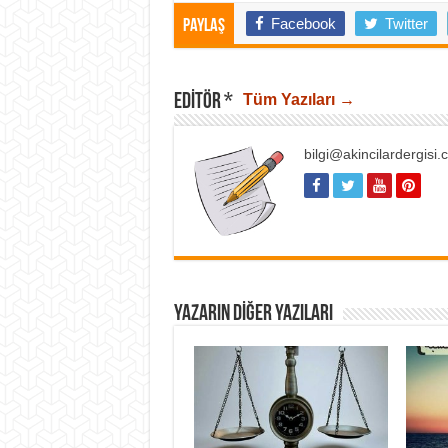
Facebook
Twitter
Paylaş
EDITÖR *
Tüm Yazıları →
bilgi@akincilardergisi
YAZARIN DIĞER YAZILARI