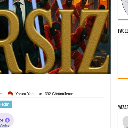
FACEB
el
Yorum Yap
392 Görüntüleme
kedIn
YAZAR