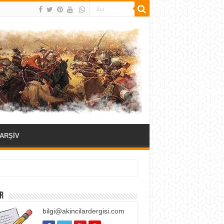
ARŞİV
R
bilgi@akincilardergisi.com