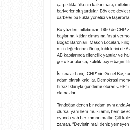
çarpıklıkla ülkenin kalkınması, mille
bariyerler oluşturdular. Böylece devlet 
darbeler bu kukla yönetici ve taşeronları
Bu yüzden milletimizin 1950 de CHP zih
başlarına iktidar olmasına fırsat verm
Boğaz Baronları, Mason Locaları, kılıç ar
milli değerlerine dönüp, kıblelerini de 
AB kapılarında dilencilik yaptılar ve ha
gözü kör olunca, kölelik böyle bağımlıl
İstisnalar hariç, CHP’ nin Genel Başka
adam olarak kaldılar. Demokrasi meme
hırsızlıklarıyla
gündem
e oturan CHP’ li
olamazlar.
Tandoğan denen bir adam aynı anda Anka
olursa; yani hem mülki amir, hem beledi
oyunda şah her zaman mattır. Çift kale b
zaman, ‘’Devletin malı deniz yemeyen 