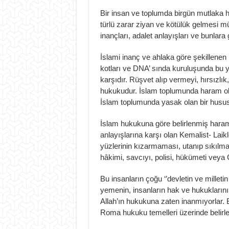
Bir insan ve toplumda birgün mutlaka 
türlü zarar ziyan ve kötülük gelmesi m
inançları, adalet anlayışları ve bunlara
İslami inanç ve ahlaka göre şekillenen
kotları ve DNA’ sında kuruluşunda bu 
karşıdır. Rüşvet alıp vermeyi, hırsızlık
hukukudur. İslam toplumunda haram ol
İslam toplumunda yasak olan bir husus 
İslam hukukuna göre belirlenmiş haram v
anlayışlarına karşı olan Kemalist- Laikl
yüzlerinin kızarmaması, utanıp sıkılma
hâkimi, savcıyı, polisi, hükümeti veya
Bu insanların çoğu ‘’devletin ve milleti
yemenin, insanların hak ve hukukların
Allah’ın hukukuna zaten inanmıyorlar. B
Roma hukuku temelleri üzerinde belirle