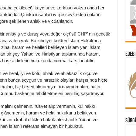
hesaba çekileceği kaygısı ve korkusu yoksa onda her
ümkündür. Çünkü insanları iyiliğe sevk eden onların
 göre şekillenen ahlak ve vicdanlarıdır.
 bir anlayış ve duruş veya değer ölçüsü CHP’ nin genetik
yana zaten yok. Bu zihniyet kökten İslam Hukukuna
, zina, haram ve helalleri belirleyen İslam yani İslam
an bir şey Yahudi ve Hıristiyan toplumunda haram,
EDEBI
başka dinlerin hukukunda normal karşılanabilir.
e helal, iyi ve kötü, ahlak ve ahlaksızlık ölçü ve
erin bunca soygun ve hırsızlık olayları karşısında hiçte
maları, hiç birşey olmamış gibi davranmaları, hatta
 Cumhurbaşkanını tehdit etmeleri beni hiç şaşırtmıyor.
n malını çalmanın, rüşvet alıp vermenin, kul hakkı
ı çiğnemenin, haram ve helal hukukunu belirleyen
unların kabul ettikleri hukuk ateist antik Yunan ve
SÜRGÜ
nen İslam’ı referans almayan bir hukuktur.