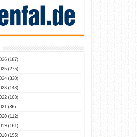
026 (187)
025 (275)
024 (330)
023 (143)
022 (103)
021 (86)
020 (112)
019 (161)
018 (195)