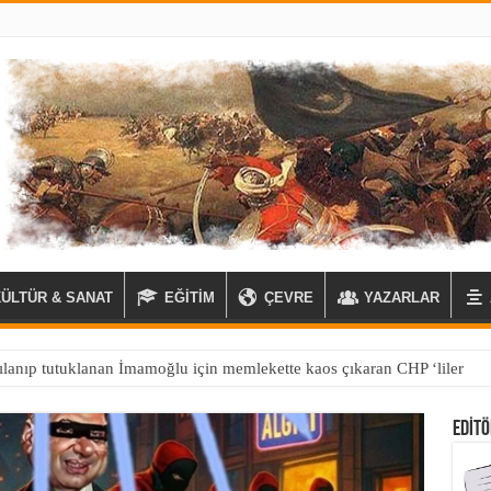
KÜLTÜR & SANAT
EĞİTİM
ÇEVRE
YAZARLAR
EDITÖ