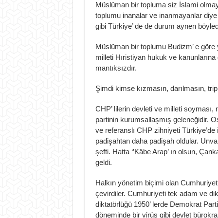
Müslüman bir topluma siz İslami olmaya
toplumu inanalar ve inanmayanlar diye 
gibi Türkiye’ de de durum aynen böyledi
Müslüman bir toplumu Budizm’ e göre 
milleti Hıristiyan hukuk ve kanunların
mantıksızdır.
Şimdi kimse kızmasın, darılmasın, trip
CHP’ lilerin devleti ve milleti soyması,
partinin kurumsallaşmış geleneğidir. Osm
ve referanslı CHP zihniyeti Türkiye’de i
padişahtan daha padişah oldular. Unvan
şefti. Hatta ‘’Kâbe Arap’ ın olsun, Çank
geldi.
Halkın yönetim biçimi olan Cumhuriyet
çevirdiler. Cumhuriyeti tek adam ve dik
diktatörlüğü 1950’ lerde Demokrat Partin
döneminde bir virüs gibi devlet bürokrasi