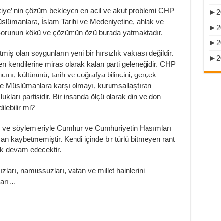
rkiye’ nin çözüm bekleyen en acil ve akut problemi CHP
►
2
Müslümanlara, İslam Tarihi ve Medeniyetine, ahlak ve
►
2
. Sorunun kökü ve çözümün özü burada yatmaktadır.
►
2
miş olan soygunların yeni bir hırsızlık vakıası değildir.
►
2
n kendilerine miras olarak kalan parti geleneğidir. CHP
cını, kültürünü, tarih ve coğrafya bilincini, gerçek
 ve Müslümanlara karşı olmayı, kurumsallaştıran
lukları partisidir. Bir insanda ölçü olarak din ve don
lebilir mi?
ve söylemleriyle Cumhur ve Cumhuriyetin Hasımları
man kaybetmemiştir. Kendi içinde bir türlü bitmeyen rant
ak devam edecektir.
rsızları, namussuzları, vatan ve millet hainlerini
aları…