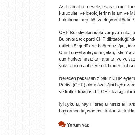
Asıl can alıcı mesele, esas sorun, Tü
kurucuları ve ideolojilerinin İslam ve 
hukukuna karşıtlığı ve düşmanlığıdır
CHP Belediyelerindeki yargıya intikal et
Bu onlara tek parti CHP diktatörlüğünde
milletin özgürlük ve bağımsızlığını, inan
Cumhuriyet anlayışını çalan, İslam’ a
cumhuriyet hırsızları, arsıları ve yolsuz
yoksa onun ahlak ve edebinden bahsedi
Nereden bakarsanız bakın CHP eylem 
Partisi (CHP) olma özelliğini hiçbir za
ve koltuk kavgası bir CHP klasiği olar
İyi uykular, hayırlı tıraşlar hırsızları, a
başlarında taşıyan batı kulları ve kukl
Yorum yap