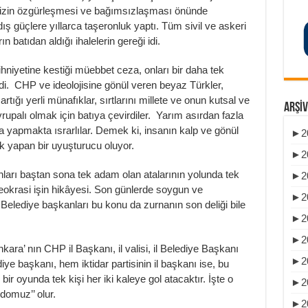
timizin özgürleşmesi ve bağımsızlaşması önünde
dış güçlere yıllarca taşeronluk yaptı. Tüm sivil ve askeri
n batıdan aldığı ihalelerin gereği idi.
niyetine kestiği müebbet ceza, onları bir daha tek
edi. CHP ve ideolojisine gönül veren beyaz Türkler,
tığı yerli münafıklar, sırtlarını millete ve onun kutsal ve
ARŞIV
Avrupalı olmak için batıya çevirdiler. Yarım asırdan fazla
la yapmakta ısrarlılar. Demek ki, insanın kalp ve gönül
►
2
ık yapan bir uyuşturucu oluyor.
►
2
nları baştan sona tek adam olan atalarının yolunda tek
►
2
okrasi işin hikâyesi. Son günlerde soygun ve
►
2
 Belediye başkanları bu konu da zurnanın son deliği bile
►
2
►
2
ra’ nın CHP il Başkanı, il valisi, il Belediye Başkanı
►
2
ye başkanı, hem iktidar partisinin il başkanı ise, bu
ir oyunda tek kişi her iki kaleye gol atacaktır. İşte o
►
2
domuz’’ olur.
►
2