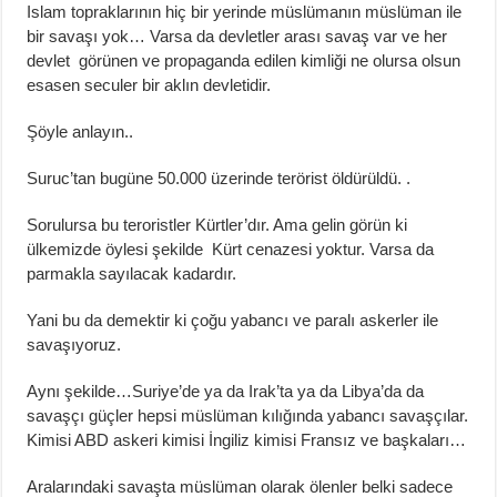
Islam topraklarının hiç bir yerinde müslümanın müslüman ile
bir savaşı yok… Varsa da devletler arası savaş var ve her
devlet görünen ve propaganda edilen kimliği ne olursa olsun
esasen seculer bir aklın devletidir.
Şöyle anlayın..
Suruc’tan bugüne 50.000 üzerinde terörist öldürüldü. .
Sorulursa bu teroristler Kürtler’dır. Ama gelin görün ki
ülkemizde öylesi şekilde Kürt cenazesi yoktur. Varsa da
parmakla sayılacak kadardır.
Yani bu da demektir ki çoğu yabancı ve paralı askerler ile
savaşıyoruz.
Aynı şekilde…Suriye’de ya da Irak’ta ya da Libya’da da
savaşçı güçler hepsi müslüman kılığında yabancı savaşçılar.
Kimisi ABD askeri kimisi İngiliz kimisi Fransız ve başkaları…
Aralarındaki savaşta müslüman olarak ölenler belki sadece