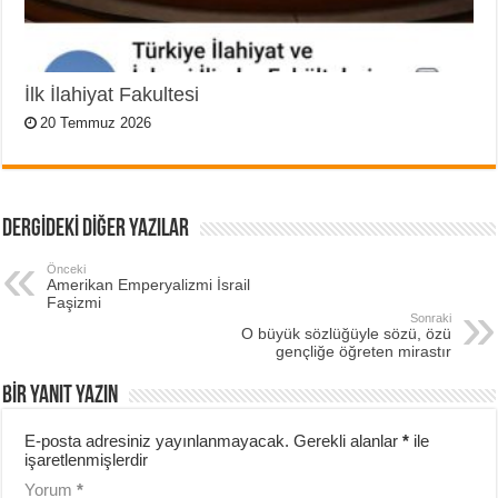
İlk İlahiyat Fakultesi
20 Temmuz 2026
DERGİDEKİ DİĞER YAZILAR
Önceki
Amerikan Emperyalizmi İsrail
Faşizmi
Sonraki
O büyük sözlüğüyle sözü, özü
gençliğe öğreten mirastır
BIR YANIT YAZIN
E-posta adresiniz yayınlanmayacak.
Gerekli alanlar
*
ile
işaretlenmişlerdir
Yorum
*