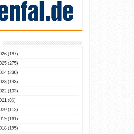
026 (187)
025 (275)
024 (330)
023 (143)
022 (103)
021 (86)
020 (112)
019 (161)
018 (195)