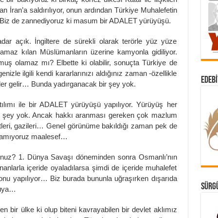
 İran’a saldırılıyor, onun ardından Türkiye Muhalefetin
or… Biz de zannediyoruz ki masum bir ADALET yürüyüşü.
dar açık. İngiltere de sürekli olarak terörle yüz yüze
e namaz kılan Müslümanların üzerine kamyonla gidiliyor.
ı olmuş olamaz mı? Elbette ki olabilir, sonuçta Türkiye de
enizle ilgili kendi kararlarınızı aldığınız zaman -özellikle
EDEBI
ler gelir… Bunda yadırganacak bir şey yok.
ımı ile bir ADALET yürüyüşü yapılıyor. Yürüyüş her
ir şey yok. Ancak hakkı aranması gereken çok mazlum
leri, gazileri… Genel görünüme bakıldığı zaman pek de
ayamıyoruz maalesef…
unuz? 1. Dünya Savaşı döneminden sonra Osmanlı’nın
nanlarla içeride oyaladılarsa şimdi de içeride muhalefet
syonu yapılıyor… Biz burada bununla uğraşırken dışarıda
SÜRGÜ
güya…
n bir ülke ki olup biteni kavrayabilen bir devlet aklımız