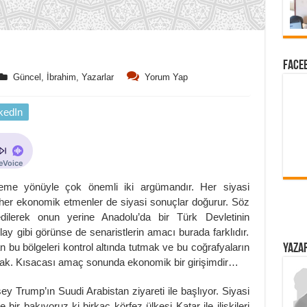
FACEB
Güncel
,
İbrahim
,
Yazarlar
Yorum Yap
kedIn
tkileme yönüyle çok önemli iki argümandır. Her siyasi
her ekonomik etmenler de siyasi sonuçlar doğurur. Söz
edilerek onun yerine Anadolu’da bir Türk Devletinin
lay gibi görünse de senaristlerin amacı burada farklıdır.
an bu bölgeleri kontrol altında tutmak ve bu coğrafyaların
YAZAR
şımak. Kısacası amaç sonunda ekonomik bir girişimdir…
ey Trump’ın Suudi Arabistan ziyareti ile başlıyor. Siyasi
bir bakıyoruz ki birkaç körfez ülkesi Katar ile ilişkileri