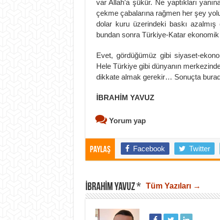
var Allah’a şükür. Ne yaptıkları yan
çekme çabalarına rağmen her şey yolund
dolar kuru üzerindeki baskı azalmış
bundan sonra Türkiye-Katar ekonomik i
Evet, gördüğümüz gibi siyaset-ekonomi 
Hele Türkiye gibi dünyanın merkezinde 
dikkate almak gerekir… Sonuçta bur
İBRAHİM YAVUZ
Yorum yap
Facebook
Twitter
Paylaş
İBRAHIM YAVUZ *
Tüm Yazıları →