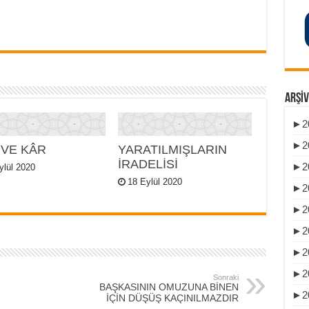
ARŞIV
►
2
►
2
 VE KÂR
YARATILMIŞLARIN
İRADELİSİ
►
2
ylül 2020
18 Eylül 2020
►
2
►
2
►
2
►
2
►
2
Sonraki
BAŞKASININ OMUZUNA BİNEN
►
2
İÇİN DÜŞÜŞ KAÇINILMAZDIR