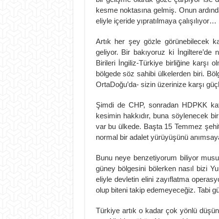
kesme noktasına gelmiş. Onun ardından
eliyle içeride yıpratılmaya çalışılıy
Artık her şey gözle görünebilecek ka
geliyor. Bir bakıyoruz ki İngiltere’d
Birileri İngiliz-Türkiye birliğine karş
bölgede söz sahibi ülkelerden biri. Bölg
OrtaDoğu’da- sizin üzerinize karşı güç
Şimdi de CHP, sonradan HDPKK katıl
kesimin hakkıdır, buna söylenecek b
var bu ülkede. Başta 15 Temmez şehit
normal bir adalet yürüyüşünü anıms
Bunu neye benzetiyorum biliyor mus
güney bölgesini bölerken nasıl bizi Yu
eliyle devletin elini zayıflatma opera
olup biteni takip edemeyeceğiz. Tabi 
Türkiye artık o kadar çok yönlü düşüne