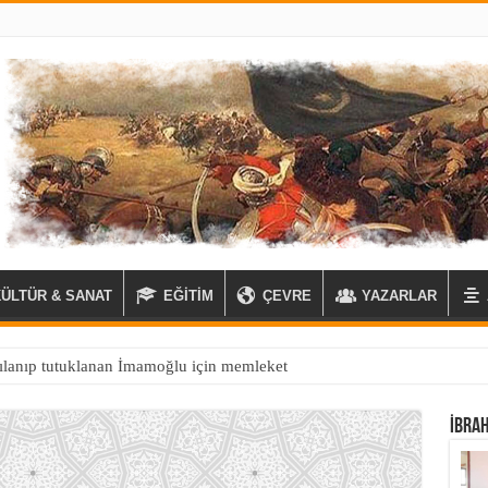
KÜLTÜR & SANAT
EĞİTİM
ÇEVRE
YAZARLAR
İBRA