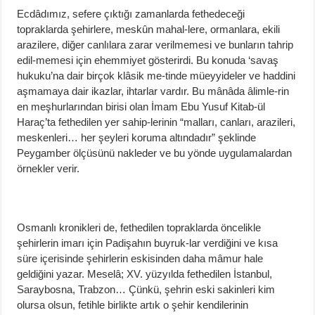
Ecdâdımız, sefere çıktığı zamanlarda fethedeceği
topraklarda şehirlere, meskûn mahal-lere, ormanlara, ekili
arazilere, diğer canlılara zarar verilmemesi ve bunların tahrip
edil-memesi için ehemmiyet gösterirdi. Bu konuda ‘savaş
hukuku’na dair birçok klâsik me-tinde müeyyideler ve haddini
aşmamaya dair ikazlar, ihtarlar vardır. Bu mânâda âlimle-rin
en meşhurlarından birisi olan İmam Ebu Yusuf Kitab-ül
Haraç’ta fethedilen yer sahip-lerinin “malları, canları, arazileri,
meskenleri… her şeyleri koruma altındadır” şeklinde
Peygamber ölçüsünü nakleder ve bu yönde uygulamalardan
örnekler verir.
Osmanlı kronikleri de, fethedilen topraklarda öncelikle
şehirlerin imarı için Padişahın buyruk-lar verdiğini ve kısa
süre içerisinde şehirlerin eskisinden daha mâmur hale
geldiğini yazar. Meselâ; XV. yüzyılda fethedilen İstanbul,
Saraybosna, Trabzon… Çünkü, şehrin eski sakinleri kim
olursa olsun, fetihle birlikte artık o şehir kendilerinin