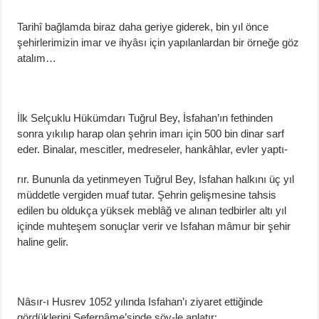
Tarihî bağlamda biraz daha geriye giderek, bin yıl önce
şehirlerimizin imar ve ihyâsı için yapılanlardan bir örneğe göz
atalım…
İlk Selçuklu Hükümdarı Tuğrul Bey, İsfahan’ın fethinden
sonra yıkılıp harap olan şehrin imarı için 500 bin dinar sarf
eder. Binalar, mescitler, medreseler, hankâhlar, evler yaptı-
rır. Bununla da yetinmeyen Tuğrul Bey, Isfahan halkını üç yıl
müddetle vergiden muaf tutar. Şehrin gelişmesine tahsis
edilen bu oldukça yüksek meblâğ ve alınan tedbirler altı yıl
içinde muhteşem sonuçlar verir ve Isfahan mâmur bir şehir
haline gelir.
Nâsır-ı Husrev 1052 yılında Isfahan’ı ziyaret ettiğinde
gördüklerini Sefernâme’sinde şöy-le anlatır: