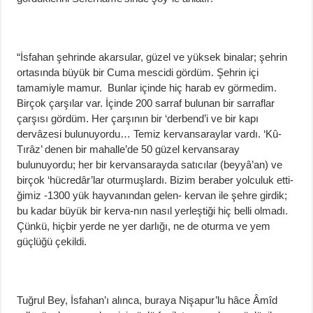
“İsfahan şehrinde akarsular, güzel ve yüksek binalar; şehrin
ortasında büyük bir Cuma mescidi gördüm. Şehrin içi
tamamiyle mamur. Bunlar içinde hiç harab ev görmedim.
Birçok çarşılar var. İçinde 200 sarraf bulunan bir sarraflar
çarşısı gördüm. Her çarşının bir ‘derbend’i ve bir kapı
dervâzesi bulunuyordu… Temiz kervansaraylar vardı. ‘Kû-
Tırâz’ denen bir mahalle’de 50 güzel kervansaray
bulunuyordu; her bir kervansarayda satıcılar (beyyâ’an) ve
birçok ‘hücredâr’lar oturmuşlardı. Bizim beraber yolculuk etti-
ğimiz -1300 yük hayvanından gelen- kervan ile şehre girdik;
bu kadar büyük bir kerva-nın nasıl yerleştiği hiç belli olmadı.
Çünkü, hiçbir yerde ne yer darlığı, ne de oturma ve yem
güçlüğü çekildi.
Tuğrul Bey, İsfahan’ı alınca, buraya Nişapur’lu hâce Âmîd