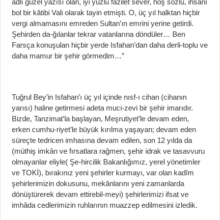
adlı güzel yazısı olan, iyi yüzlü fazilet sever, hoş sözlü, ihsanı
bol bir kâtibi Vali olarak tayin etmişti. O, üç yıl halktan hiçbir
vergi almamasını emreden Sultan’ın emrini yerine getirdi.
Şehirden da-ğılanlar tekrar vatanlarına döndüler… Ben
Farsça konuşulan hiçbir yerde Isfahan’dan daha derli-toplu ve
daha mamur bir şehir görmedim…”
Tuğrul Bey’in Isfahan’ı üç yıl içinde nısf-ı cihan (cihanın
yarısı) haline getirmesi adeta muci-zevi bir şehir imarıdır.
Bizde, Tanzimat’la başlayan, Meşrutiyet’le devam eden,
erken cumhu-riyet’le büyük kırılma yaşayan; devam eden
süreçte tedricen imhasına devam edilen, son 12 yılda da
(müthiş imkân ve fırsatlara rağmen, şehir idrak ve tasavvuru
olmayanlar eliyle( Şe-hircilik Bakanlığımız, yerel yönetimler
ve TOKİ), bırakınız yeni şehirler kurmayı, var olan kadîm
şehirlerimizin dokusunu, mekânlarını yeni zamanlarda
dönüştürerek devam ettirebil-meyi) şehirlerimizi ifsat ve
imhâda cedlerimizin ruhlarının muazzep edilmesini izledik.