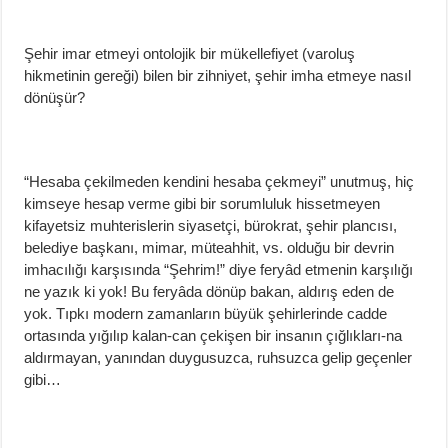
Şehir imar etmeyi ontolojik bir mükellefiyet (varoluş
hikmetinin gereği) bilen bir zihniyet, şehir imha etmeye nasıl
dönüşür?
“Hesaba çekilmeden kendini hesaba çekmeyi” unutmuş, hiç
kimseye hesap verme gibi bir sorumluluk hissetmeyen
kifayetsiz muhterislerin siyasetçi, bürokrat, şehir plancısı,
belediye başkanı, mimar, müteahhit, vs. olduğu bir devrin
imhacılığı karşısında “Şehrim!” diye feryâd etmenin karşılığı
ne yazık ki yok! Bu feryâda dönüp bakan, aldırış eden de
yok. Tıpkı modern zamanların büyük şehirlerinde cadde
ortasında yığılıp kalan-can çekişen bir insanın çığlıkları-na
aldırmayan, yanından duygusuzca, ruhsuzca gelip geçenler
gibi…