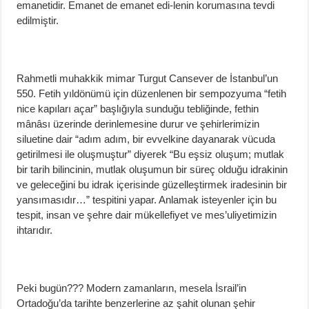
emanetidir. Emanet de emanet edi-lenin korumasına tevdi
edilmiştir.
Rahmetli muhakkik mimar Turgut Cansever de İstanbul’un
550. Fetih yıldönümü için düzenlenen bir sempozyuma “fetih
nice kapıları açar” başlığıyla sunduğu tebliğinde, fethin
mânâsı üzerinde derinlemesine durur ve şehirlerimizin
siluetine dair “adım adım, bir evvelkine dayanarak vücuda
getirilmesi ile oluşmuştur” diyerek “Bu eşsiz oluşum; mutlak
bir tarih bilincinin, mutlak oluşumun bir süreç olduğu idrakinin
ve geleceğini bu idrak içerisinde güzelleştirmek iradesinin bir
yansımasıdır…” tespitini yapar. Anlamak isteyenler için bu
tespit, insan ve şehre dair mükellefiyet ve mes’uliyetimizin
ihtarıdır.
Peki bugün??? Modern zamanların, mesela İsrail’in
Ortadoğu’da tarihte benzerlerine az şahit olunan şehir