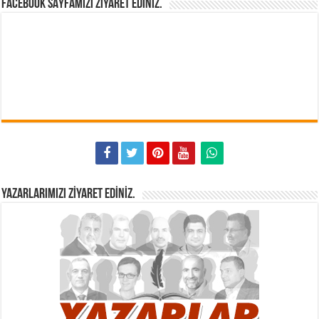
FACEBOOK SAYFAMIZI ZIYARET EDINIZ.
YAZARLARIMIZI ZIYARET EDINIZ.