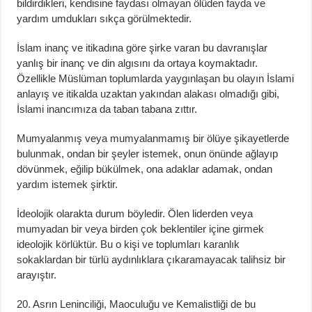
bildirdikleri, kendisine faydası olmayan ölüden fayda ve
yardım umdukları sıkça görülmektedir.
İslam inanç ve itikadına göre şirke varan bu davranışlar
yanlış bir inanç ve din algısını da ortaya koymaktadır.
Özellikle Müslüman toplumlarda yaygınlaşan bu olayın İslami
anlayış ve itikalda uzaktan yakından alakası olmadığı gibi,
İslami inancımıza da taban tabana zıttır.
Mumyalanmış veya mumyalanmamış bir ölüye şikayetlerde
bulunmak, ondan bir şeyler istemek, onun önünde ağlayıp
dövünmek, eğilip bükülmek, ona adaklar adamak, ondan
yardım istemek şirktir.
İdeolojik olarakta durum böyledir. Ölen liderden veya
mumyadan bir veya birden çok beklentiler içine girmek
ideolojik körlüktür. Bu o kişi ve toplumları karanlık
sokaklardan bir türlü aydınlıklara çıkaramayacak talihsiz bir
arayıştır.
20. Asrın Leninciliği, Maoculuğu ve Kemalistliği de bu