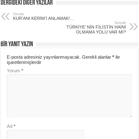
DERGİDEKİ DİĞER YAZILAR
Önceki
KUR’ANI KERİM’İ ANLAMAK!…
Sonraki
TÜRKİYE’ NİN FİLİSTİN HAİNİ
OLMAMA YOLU VAR MI?
BIR YANIT YAZIN
E-posta adresiniz yayınlanmayacak.
Gerekli alanlar
*
ile
işaretlenmişlerdir
Yorum
*
Ad
*