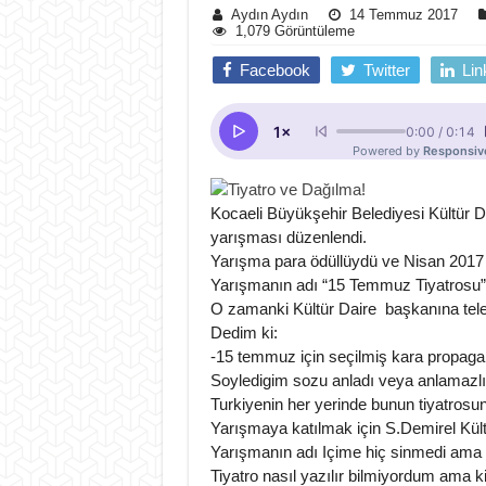
Aydın Aydın
14 Temmuz 2017
1,079 Görüntüleme
Facebook
Twitter
Lin
Kocaeli Büyükşehir Belediyesi Kültür Da
yarışması düzenlendi.
Yarışma para ödüllüydü ve Nisan 2017 s
Yarışmanın adı “15 Temmuz Tiyatrosu” 
O zamanki Kültür Daire başkanına tele
Dedim ki:
-15 temmuz için seçilmiş kara propagan
Soyledigim sozu anladı veya anlamazl
Turkiyenin her yerinde bunun tiyatrosu
Yarışmaya katılmak için S.Demirel Kül
Yarışmanın adı Içime hiç sinmedi ama
Tiyatro nasıl yazılır bilmiyordum ama k