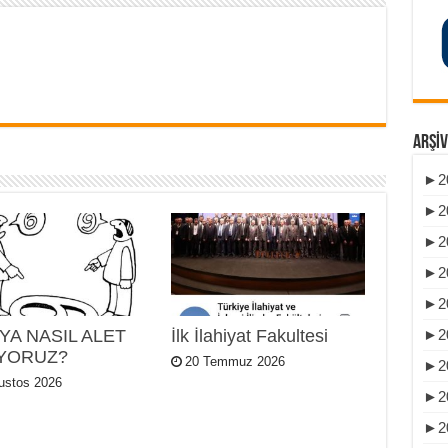
ARŞIV
►
2
►
2
►
2
►
2
►
2
►
2
YA NASIL ALET
İlk İlahiyat Fakultesi
YORUZ?
20 Temmuz 2026
►
2
ustos 2026
►
2
►
2