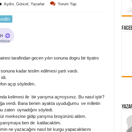
Aydın
,
Güncel
,
Yazarlar
Yorum Yap
kedIn
FACEB
iresi tarafindan gecen yılın sonuna dogru bir tiyatro
onuna kadar teslim edilmesi şartı vardı.
idi.
fon açıp söyledim.
da kelimesi ile bir yarışma açmışsınız. Bu nasıl iştir?
ığa verdi. Bana benim ayakta uyuduğumu ve milletin
YAZAR
nu zaten oynadığını söyledi.
tür merkezine gidip yarışma broşürünü aldım.
 yarışmaya ben de katilacaktim.
imin ne yazacağını nasıl bir kurgu yapacaklarını