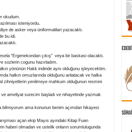
ler okudum.
azılması isteniyordu.
 diye de asker veya üniformalilari yazacaktı.
e bu idi.
azacaktı.
EDEBI
sela “Ergenekondan çıkış” veya bir baskasi olacaktı.
e sozlerin cogunu hazırladım.
lkın yönünün Hakk indinde aynı olduğunu işleyecektim.
mda halkın omuzlarında olduğunu anlatacak ve halka
al zihniyetlerin yenilmeye mahkum olduğunun resmini
 ve ameliyat surecim başladı ve nihayetinde yazmak
da bilmiyorum ama konunun benim açımdan hikayesi
SÜRGÜ
arışması açan ekip Mayıs ayındaki Kitap Fuarı
in haberi olmadan ve ustelik onların sorumlulugunda