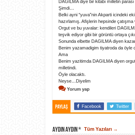
DAGILMA diye bir kitabı milletin parası i
Şimdi…
Belki ayni “yuva”nin Akparti icindeki ek
hazırlamış. Afişlerin hepsinde çatışma
Orgut ve bu yuvalar: kendileri DAGIL
teşvik ediyor gibi bir görüntü ortaya çık
Sonunda elbette DAGILMA diyen kaza
Benim yazamadigim tiyatroda da öyle o
Ama
Benim yazitimda DAGILMA diyen orgut değ
milletindi.
Öyle olacaktı.
Neyse…Diyelim
Yorum yap
Facebook
Twitter
Paylaş
AYDIN AYDIN *
Tüm Yazıları →