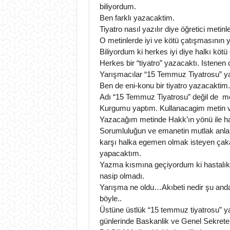
biliyordum.
Ben farklı yazacaktim.
Tiyatro nasıl yazılır diye öğretici metin
O metinlerde iyi ve kötü çatışmasının y
Biliyordum ki herkes iyi diye halkı kötü
Herkes bir “tiyatro” yazacaktı. Istenen d
Yarışmacılar “15 Temmuz Tiyatrosu” y
Ben de eni-konu bir tiyatro yazacaktim.
Adı “15 Temmuz Tiyatrosu” değil de me
Kurgumu yaptım. Kullanacagim metin v
Yazacağım metinde Hakk’ın yönü ile ha
Sorumluluğun ve emanetin mutlak anla
karşı halka egemen olmak isteyen çak
yapacaktım.
Yazma kısmına geçiyordum ki hastalık
nasip olmadı.
Yarışma ne oldu…Akıbeti nedir şu an
böyle..
Üstüne üstlük “15 temmuz tiyatrosu” y
günlerinde Baskanlik ve Genel Sekreter