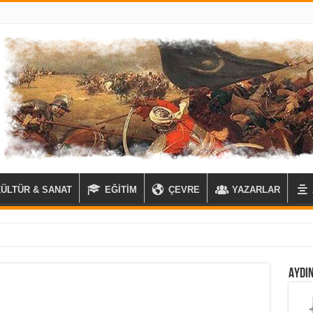
KÜLTÜR & SANAT
EĞİTİM
ÇEVRE
YAZARLAR
AYDIN