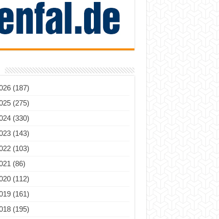
026 (187)
025 (275)
024 (330)
023 (143)
022 (103)
021 (86)
020 (112)
019 (161)
018 (195)