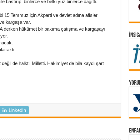
le bastırıp binlerce ve belki yuz binlerce dağıttı.
ibi 15 Temmuz için Akparti ve devlet adına afisler
 ve kargaşa var.
MA derken hükümet bir bakıma çatışma ve kargaşayı
İNSIC
ıyor.
nacak.
lacaktı.
il de halkti. Milletti. Hakimiyet de bila kaydı şart
YORUM
LinkedIn
ENFAL