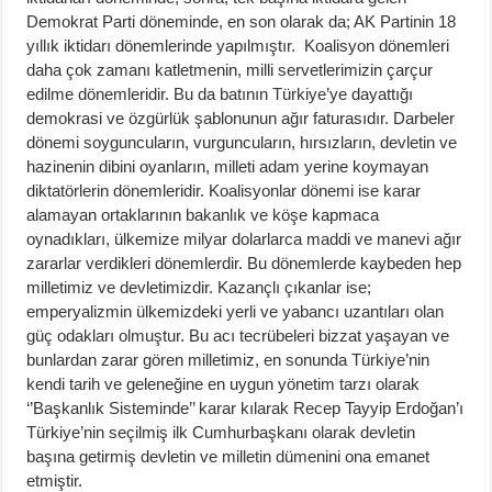
Demokrat Parti döneminde, en son olarak da; AK Partinin 18
yıllık iktidarı dönemlerinde yapılmıştır. Koalisyon dönemleri
daha çok zamanı katletmenin, milli servetlerimizin çarçur
edilme dönemleridir. Bu da batının Türkiye’ye dayattığı
demokrasi ve özgürlük şablonunun ağır faturasıdır. Darbeler
dönemi soyguncuların, vurguncuların, hırsızların, devletin ve
hazinenin dibini oyanların, milleti adam yerine koymayan
diktatörlerin dönemleridir. Koalisyonlar dönemi ise karar
alamayan ortaklarının bakanlık ve köşe kapmaca
oynadıkları, ülkemize milyar dolarlarca maddi ve manevi ağır
zararlar verdikleri dönemlerdir. Bu dönemlerde kaybeden hep
milletimiz ve devletimizdir. Kazançlı çıkanlar ise;
emperyalizmin ülkemizdeki yerli ve yabancı uzantıları olan
güç odakları olmuştur. Bu acı tecrübeleri bizzat yaşayan ve
bunlardan zarar gören milletimiz, en sonunda Türkiye’nin
kendi tarih ve geleneğine en uygun yönetim tarzı olarak
‘’Başkanlık Sisteminde’’ karar kılarak Recep Tayyip Erdoğan’ı
Türkiye’nin seçilmiş ilk Cumhurbaşkanı olarak devletin
başına getirmiş devletin ve milletin dümenini ona emanet
etmiştir.