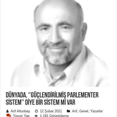
DÜNYADA, ‘’GÜÇLENDIRILMIŞ PARLEMENTER
SISTEM’’ DIYE BIR SISTEM MI VAR
Arif Altunbaş
12 Şubat 2021
Arif
,
Genel
,
Yazarlar
Yorum Yap
1,181 Görüntüleme