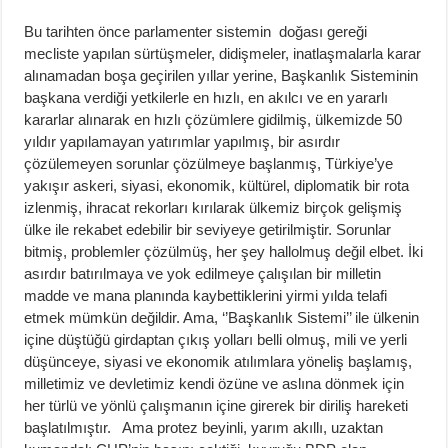
Bu tarihten önce parlamenter sistemin doğası gereği
mecliste yapılan sürtüşmeler, didişmeler, inatlaşmalarla karar
alınamadan boşa geçirilen yıllar yerine, Başkanlık Sisteminin
başkana verdiği yetkilerle en hızlı, en akılcı ve en yararlı
kararlar alınarak en hızlı çözümlere gidilmiş, ülkemizde 50
yıldır yapılamayan yatırımlar yapılmış, bir asırdır
çözülemeyen sorunlar çözülmeye başlanmış, Türkiye’ye
yakışır askeri, siyasi, ekonomik, kültürel, diplomatik bir rota
izlenmiş, ihracat rekorları kırılarak ülkemiz birçok gelişmiş
ülke ile rekabet edebilir bir seviyeye getirilmiştir. Sorunlar
bitmiş, problemler çözülmüş, her şey hallolmuş değil elbet. İki
asırdır batırılmaya ve yok edilmeye çalışılan bir milletin
madde ve mana planında kaybettiklerini yirmi yılda telafi
etmek mümkün değildir. Ama, ‘’Başkanlık Sistemi’’ ile ülkenin
içine düştüğü girdaptan çıkış yolları belli olmuş, mili ve yerli
düşünceye, siyasi ve ekonomik atılımlara yöneliş başlamış,
milletimiz ve devletimiz kendi özüne ve aslına dönmek için
her türlü ve yönlü çalışmanın içine girerek bir diriliş hareketi
başlatılmıştır. Ama protez beyinli, yarım akıllı, uzaktan