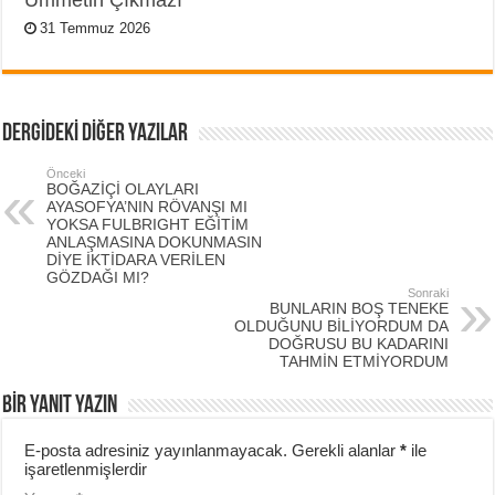
Ümmetin Çıkmazı
31 Temmuz 2026
DERGİDEKİ DİĞER YAZILAR
Önceki
BOĞAZİÇİ OLAYLARI
AYASOFYA’NIN RÖVANŞI MI
YOKSA FULBRIGHT EĞİTİM
ANLAŞMASINA DOKUNMASIN
DİYE İKTİDARA VERİLEN
GÖZDAĞI MI?
Sonraki
BUNLARIN BOŞ TENEKE
OLDUĞUNU BİLİYORDUM DA
DOĞRUSU BU KADARINI
TAHMİN ETMİYORDUM
BIR YANIT YAZIN
E-posta adresiniz yayınlanmayacak.
Gerekli alanlar
*
ile
işaretlenmişlerdir