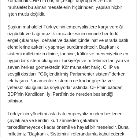
kumandalı CHP’nin başını çektiği, kuyruğu BDP olan
muhalefet bu alınan mesafelerin hiçbirinden, yapılan hiçbir
işten mutlu değildir.
Şaşkın muhalefet Türkiye’nin emperyalistlere karşı verdiği
özgürlük ve bağımsızlık mücadelesinin önünde her türlü
engel çıkarmayı, cehalet ve dalalet içinde inat ve ısrarla batılı
efendilerine askerlik yapmayı sürdürmektedir. Başkanlık
sistemi milletimizin dinine, tarihine, kültür ve medeniyetine en
uygun bir sistem olduğunu Türkiye’yi ve milletimizi tanıyan ve
seven herkes görmektedir. Kör muhalefet hariç. CHP ve
sevgili dostları ‘’Güçlendirilmiş Parlamenter sistem’’ derken,
tek başına Parlamenter sistemin ne kadar güçsüz ve
yetersiz olduğunu da söylüyorlar aslında. CHP’nin batıdan,
BDP’nin Kandilden, İyi Parti’nin de nereden beslendiği
biliniyor.
Türkiye’nin yönetimi asla batı emperyalizminden beslenen
çaylaklara ve kendini kurt zanneden çakallara
terkedilemeyecek kadar önemli ve hayati bir meseledir. Buna
milletimiz ‘’Başkanlık Sistemini’’ referandumla kabul ederek