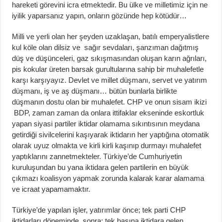
hareketi görevini icra etmektedir. Bu ülke ve milletimiz için ne
iyilik yaparsanız yapın, onların gözünde hep kötüdür…
Milli ve yerli olan her şeyden uzaklaşan, batılı emperyalistlere
kul köle olan dilsiz ve sağır sevdaları, şanzıman dağıtmış
düş ve düşünceleri, gaz sıkışmasından oluşan karın ağrıları,
pis kokular üreten barsak gurultularına sahip bir muhalefetle
karşı karşıyayız. Devlet ve millet düşmanı, servet ve yatırım
düşmanı, iş ve aş düşmanı… bütün bunlarla birlikte
düşmanın dostu olan bir muhalefet. CHP ve onun sisam ikizi
BDP, zaman zaman da onlara ittifaklar ekseninde eskortluk
yapan siyasi partiler iktidar olamama sıkıntısının meydana
getirdiği sivilcelerini kaşıyarak iktidarın her yaptığına otomatik
olarak uyuz olmakta ve kirli kirli kaşınıp durmayı muhalefet
yaptıklarını zannetmekteler. Türkiye’de Cumhuriyetin
kuruluşundan bu yana iktidara gelen partilerin en büyük
çıkmazı koalisyon yapmak zorunda kalarak karar alamama
ve icraat yapamamaktır.
Türkiye’de yapılan işler, yatırımlar önce; tek parti CHP
iktidarları döneminde, sonra; tek başına iktidara gelen