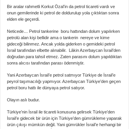
Bir aralar rahmetli Korkut Özal’in da petrol ticareti vardı ve
onun gemilerinde ki petrol de doldurulup yola çıktıktan sonra
elden ele geçerdi.
Neticede… Petrol tankerine boru hattından dolum yapılırken
petrolü alan kişi bellidir ama o tankerin nereye ve kime
gideceği bilinmez. Ancak yolda giderken o gemideki petrol
İsrail tarafından elbette alınabilir. Lâkin Azerbaycan İsrail’den
doğrudan para tahsil etmez. Zaten parasını dolum yapıldıktan
sonra alıcısı tarafından parası ödenmiştir.
Yani Azerbaycan İsrail’e petrol satmıyor Türkiye de İsrail’e
peyrol taşımacılığı yapmıyor. Azerbaycan Türkiye’den geçen
petrol boru hattı ile dünyaya petrol satıyor.
Olayın aslı budur.
Türkiye’nin İsrail ile ticareti konusuna gelirsek Türkiye’den
İsrail’e gidecek bir ürün için Türkiye’den gümrükleme yaparak
ürün çıkışı mümkün değil. Yani gümrükler İsrail’e herhangi bir