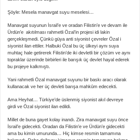
Şöyle: Mesela manavgat suyu meselesi…
Manavgat suyunun İsrail’e ve oradan Filistin’e ve devam ile
Ürdün’e akıtılması rahmetli Özal’in projesi idi lakin
gerçekleşmedi. Çünkü güya anti siyonist çevreler Özal i
siyonist ilan ettiler. Halbuki Özal bu üç ülkeyi aynı suya
muhtaç hale getirerek Filistin’de iki devletli bir çözüm ve aynı
topraklar üzerinde birbirleri ile barışık üç devlet hayal ederek
bu projeye kalkmıştı.
Yani rahmetli Özal manavgat suyunu bir baskı aracı olarak
kullanacak ve her üç devleti barışa mahkûm edecekti.
Ama Heyhat… Türkiye’de üslenmiş siyonist akıl devreye
girdi ve Özal siyonist ilan edildi.
Millet de buna gayet kolay inandı. Zira manavgat suyu önce
İsrail’e gidecekti. Oradan da Filistin’e ve Ürdün’e gidecekti
ama bu kimin umurunda… Hiç kimse resmin tamamına