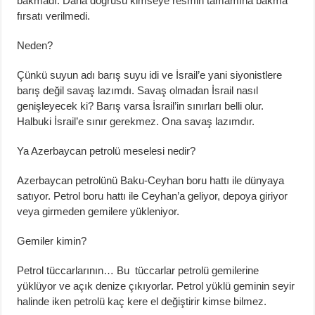
bakmadı. Daha doğrusu kimseye resmin tamamına bakma
fırsatı verilmedi.
Neden?
Çünkü suyun adı barış suyu idi ve İsrail’e yani siyonistlere
barış değil savaş lazımdı. Savaş olmadan İsrail nasıl
genişleyecek ki? Barış varsa İsrail’in sınırları belli olur.
Halbuki İsrail’e sınır gerekmez. Ona savaş lazımdır.
Ya Azerbaycan petrolü meselesi nedir?
Azerbaycan petrolünü Baku-Ceyhan boru hattı ile dünyaya
satıyor. Petrol boru hattı ile Ceyhan’a geliyor, depoya giriyor
veya girmeden gemilere yükleniyor.
Gemiler kimin?
Petrol tüccarlarının… Bu tüccarlar petrolü gemilerine
yüklüyor ve açık denize çıkıyorlar. Petrol yüklü geminin seyir
halinde iken petrolü kaç kere el değiştirir kimse bilmez.