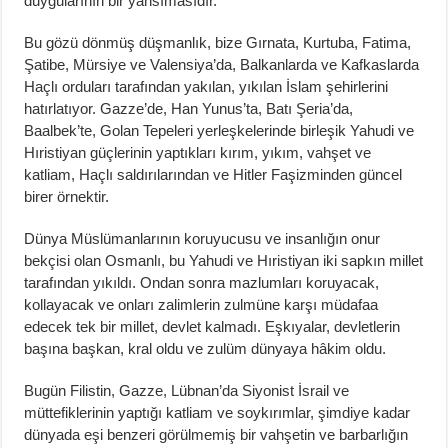
duygularının bir yansımasıdır.
Bu gözü dönmüş düşmanlık, bize Gırnata, Kurtuba, Fatima,
Şatibe, Mürsiye ve Valensiya’da, Balkanlarda ve Kafkaslarda
Haçlı orduları tarafından yakılan, yıkılan İslam şehirlerini
hatırlatıyor. Gazze’de, Han Yunus’ta, Batı Şeria’da,
Baalbek’te, Golan Tepeleri yerleşkelerinde birleşik Yahudi ve
Hıristiyan güçlerinin yaptıkları kırım, yıkım, vahşet ve
katliam, Haçlı saldırılarından ve Hitler Faşizminden güncel
birer örnektir.
Dünya Müslümanlarının koruyucusu ve insanlığın onur
bekçisi olan Osmanlı, bu Yahudi ve Hıristiyan iki sapkın millet
tarafından yıkıldı. Ondan sonra mazlumları koruyacak,
kollayacak ve onları zalimlerin zulmüne karşı müdafaa
edecek tek bir millet, devlet kalmadı. Eşkıyalar, devletlerin
başına başkan, kral oldu ve zulüm dünyaya hâkim oldu.
Bugün Filistin, Gazze, Lübnan’da Siyonist İsrail ve
müttefiklerinin yaptığı katliam ve soykırımlar, şimdiye kadar
dünyada eşi benzeri görülmemiş bir vahşetin ve barbarlığın