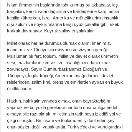
İslam ümmetinin başlarında taht kurmuş bu akbabalar, leş
kargaları, kendi vatandaşlarına ve kardeşlerine karşı aslan
kesilip kükrerken, İsrail-Amerika ve müttefiklerinin insanlık
dışı zulüm ve soykırımlarına karşı uyuz çakallar gibi ürkek,
korkak davranıyor. Kuyruk sallayıcı yalakalar.
Millet olarak her ne durumda olursak olalım, imanımız,
inancımız ve Türkiye’nin misyonu ve vizyonu gereği
Müslüman bir fert, toplum, millet ve devlet olarak ümmetin
sesi, mazlumların kimsesi ve insanlığın vicdanı olmak
zorundayız. Sayın Cumhurbaşkanımız Erdoğan’ı ve
Türkiye’yi, İngiliz köpeği, Amerikan uşağı darbeci devlet
reislerinden, zalim kral, prens ve emirlerden ayıran en büyük
özellik budur.
Hakkın, hakikatin yanında olmak, onun bayraktarlığını
yapmak ve bu yolda gerekirse her türlü düşmanlığa hedef
olmaya bile razı olmak, milletimizin tarih boyu izlediği yol ve
çizgi olmuştur. Bir insanı ve toplumu en iyi tarif eden şey,
onun sözleri değil, yaptıklarıdır. Türkiye’deki ve yurtdışındaki