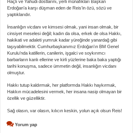
Haçlı ve Yahudi dostlarını, yerli münafıkları Başkan
Erdoğan’a karşı düşman eden de Reis’in özü, sözü ve
yaptıklarıdır.
İnsanlığın vicdanı ve kimsesi olmak, yani insan olmak, bir
cinsiyet meselesi değil; kadın da olsa, erkek de olsa Hakkı,
hakikati ve adaleti yumruk kadar yüreğinde yanardağ gibi
taşıyabilmektir. Cumhurbaşkanımız Erdoğan’ın BM Genel
Kurulu’nda katillerin, canilerin, işgalci ve soykırımcı
barbarların kanlı ellerine ve kirli yüzlerine baka baka yaptığı
tarihi konuşma, sadece ümmetin değil, insanlığın vicdanı
olmuştur.
Hakkı tutup kaldırmak, her platformda Hakkı haykırmak,
Hakkın mücadelesini vermek, her insana nasip olmayan bir
özellik ve güzelliktir.
Sağ olasın, var olasın, kılıcın keskin, yolun açık olsun Reis!
Yorum yap