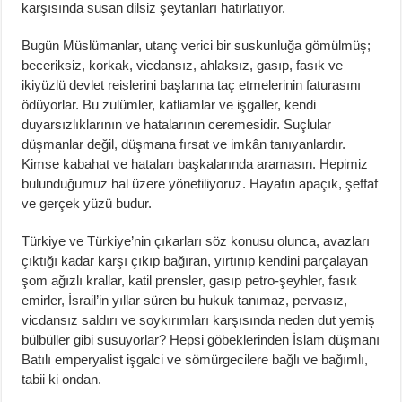
karşısında susan dilsiz şeytanları hatırlatıyor.
Bugün Müslümanlar, utanç verici bir suskunluğa gömülmüş;
beceriksiz, korkak, vicdansız, ahlaksız, gasıp, fasık ve
ikiyüzlü devlet reislerini başlarına taç etmelerinin faturasını
ödüyorlar. Bu zulümler, katliamlar ve işgaller, kendi
duyarsızlıklarının ve hatalarının ceremesidir. Suçlular
düşmanlar değil, düşmana fırsat ve imkân tanıyanlardır.
Kimse kabahat ve hataları başkalarında aramasın. Hepimiz
bulunduğumuz hal üzere yönetiliyoruz. Hayatın apaçık, şeffaf
ve gerçek yüzü budur.
Türkiye ve Türkiye’nin çıkarları söz konusu olunca, avazları
çıktığı kadar karşı çıkıp bağıran, yırtınıp kendini parçalayan
şom ağızlı krallar, katil prensler, gasıp petro-şeyhler, fasık
emirler, İsrail’in yıllar süren bu hukuk tanımaz, pervasız,
vicdansız saldırı ve soykırımları karşısında neden dut yemiş
bülbüller gibi susuyorlar? Hepsi göbeklerinden İslam düşmanı
Batılı emperyalist işgalci ve sömürgecilere bağlı ve bağımlı,
tabii ki ondan.