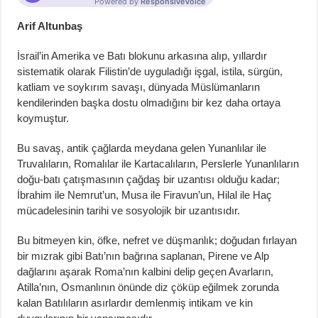
Arif Altunbaş
İsrail’in Amerika ve Batı blokunu arkasına alıp, yıllardır
sistematik olarak Filistin’de uyguladığı işgal, istila, sürgün,
katliam ve soykırım savaşı, dünyada Müslümanların
kendilerinden başka dostu olmadığını bir kez daha ortaya
koymuştur.
Bu savaş, antik çağlarda meydana gelen Yunanlılar ile
Truvalıların, Romalılar ile Kartacalıların, Perslerle Yunanlıların
doğu-batı çatışmasının çağdaş bir uzantısı olduğu kadar;
İbrahim ile Nemrut’un, Musa ile Firavun’un, Hilal ile Haç
mücadelesinin tarihi ve sosyolojik bir uzantısıdır.
Bu bitmeyen kin, öfke, nefret ve düşmanlık; doğudan fırlayan
bir mızrak gibi Batı’nın bağrına saplanan, Pirene ve Alp
dağlarını aşarak Roma’nın kalbini delip geçen Avarların,
Atilla’nın, Osmanlının önünde diz çöküp eğilmek zorunda
kalan Batılıların asırlardır demlenmiş intikam ve kin