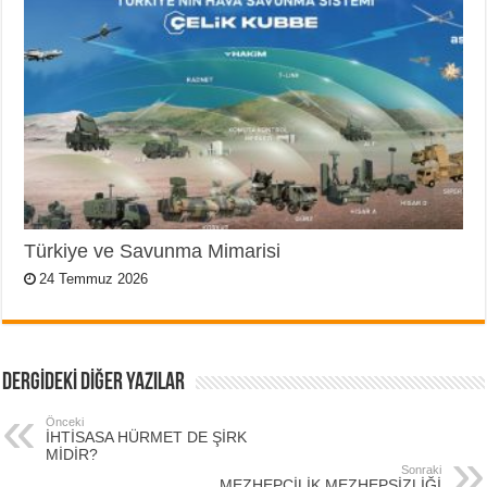
Türkiye ve Savunma Mimarisi
24 Temmuz 2026
DERGİDEKİ DİĞER YAZILAR
Önceki
İHTİSASA HÜRMET DE ŞİRK
MİDİR?
Sonraki
MEZHEPCİLİK MEZHEPSİZLİĞİ