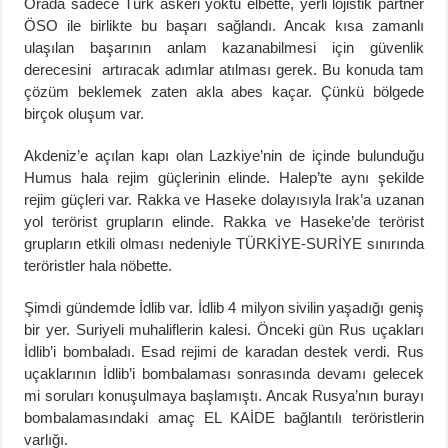
Orada sadece Türk askeri yoktu elbette, yerli lojistik partner
ÖSO ile birlikte bu başarı sağlandı. Ancak kısa zamanlı
ulaşılan başarının anlam kazanabilmesi için güvenlik
derecesini artıracak adımlar atılması gerek. Bu konuda tam
çözüm beklemek zaten akla abes kaçar. Çünkü bölgede
birçok oluşum var.
Akdeniz’e açılan kapı olan Lazkiye’nin de içinde bulunduğu
Humus hala rejim güçlerinin elinde. Halep’te aynı şekilde
rejim güçleri var. Rakka ve Haseke dolayısıyla Irak’a uzanan
yol terörist grupların elinde. Rakka ve Haseke’de terörist
grupların etkili olması nedeniyle TÜRKİYE-SURİYE sınırında
teröristler hala nöbette.
Şimdi gündemde İdlib var. İdlib 4 milyon sivilin yaşadığı geniş
bir yer. Suriyeli muhaliflerin kalesi. Önceki gün Rus uçakları
İdlib’i bombaladı. Esad rejimi de karadan destek verdi. Rus
uçaklarının İdlib’i bombalaması sonrasında devamı gelecek
mi soruları konuşulmaya başlamıştı. Ancak Rusya’nın burayı
bombalamasındaki amaç EL KAİDE bağlantılı teröristlerin
varlığı.