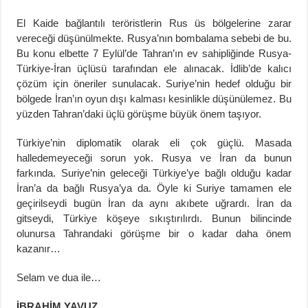
El Kaide bağlantılı teröristlerin Rus üs bölgelerine zarar
vereceği düşünülmekte. Rusya’nın bombalama sebebi de bu.
Bu konu elbette 7 Eylül’de Tahran’ın ev sahipliğinde Rusya-
Türkiye-İran üçlüsü tarafından ele alınacak. İdlib’de kalıcı
çözüm için öneriler sunulacak. Suriye’nin hedef olduğu bir
bölgede İran’ın oyun dışı kalması kesinlikle düşünülemez. Bu
yüzden Tahran’daki üçlü görüşme büyük önem taşıyor.
Türkiye’nin diplomatik olarak eli çok güçlü. Masada
halledemeyeceği sorun yok. Rusya ve İran da bunun
farkında. Suriye’nin geleceği Türkiye’ye bağlı olduğu kadar
İran’a da bağlı Rusya’ya da. Öyle ki Suriye tamamen ele
geçirilseydi bugün İran da aynı akıbete uğrardı. İran da
gitseydi, Türkiye köşeye sıkıştırılırdı. Bunun bilincinde
olunursa Tahrandaki görüşme bir o kadar daha önem
kazanır…
Selam ve dua ile…
İBRAHİM YAVUZ