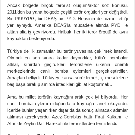
Ancak bölgede birçok terörist oluşum/aktör söz konusu.
2011’den bu yana bölgede çeşitli terör örgütleri yer değiştirdi.
Bir PKK/YPG, bir DEAŞ bir PYD. Hepsinin de hizmet ettiği
yer aynıydı. Amerika DEAŞ’la mücadele altında PYD ile
alttan alta iş çeviriyordu. Halbuki her iki terör örgütü de aynı
kaynaktan besleniyordu.
Türkiye de ilk zamanlar bu terör yuvasına çekilmek istendi.
Olmadı en son sınıra kadar dayandılar, Kilis’e bombalar
attılar, sınırdan geçirdikleri teröristlerle ülkenin önemli
merkezlerinde canlı bomba eylemleri gerçekleştirdiler.
Amaçları belliydi. Türkiyeyi kaosa sürüklemek, iç meselelerle
baş başa bırakıp sınırda istedikleri gibi at koşturmak…
Ama bu millet terörün kaynağını artık çok iyi biliyordu. Her
canlı bomba eylemi olduğunda o kaynağa lanet okuyordu.
İçeride bunlar yaşanırken dışarıda da sonuç alınacak adımlar
atılması gerekiyordu. Azez-Cerablus hattı Fırat Kalkanı ile
Afrin de Zeytin Dalı Harekâtı ile teröristlerden temizlendi.