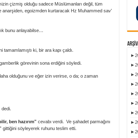
izin çizmiş olduğu sadece Müslümanları değil, tüm
 ve anarşiden, egoizmden kurtaracak Hz Muhammed sav’
lık bunu anlayabilse…
ARŞIV
i tamamlamıştı ki, bir ara kapı çaldı.
►
2
amberlik görevinin sona erdiğini söyledi.
►
2
►
2
daha olduğunu ve eğer izin verirse, o da; o zaman
►
2
►
2
►
2
”
dedi.
►
2
ilir, ben hazırım”
cevabı verdi. Ve şahadet parmağını
►
2
”
gittiğini söyleyerek ruhunu teslim etti.
►
2