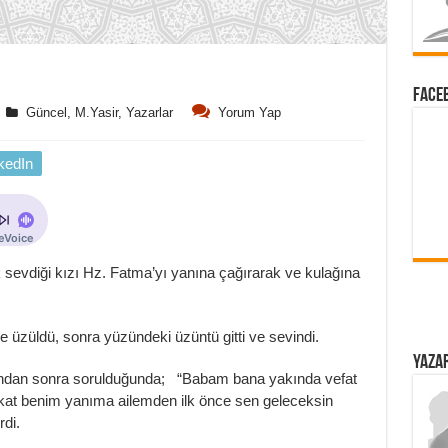
FACEB
Güncel
,
M.Yasir
,
Yazarlar
Yorum Yap
kedIn
k sevdiği kızı Hz. Fatma’yı yanına çağırarak ve kulağına
züldü, sonra yüzündeki üzüntü gitti ve sevindi.
YAZAR
ından sonra sorulduğunda; “Babam bana yakında vefat
kat benim yanıma ailemden ilk önce sen geleceksin
rdi.