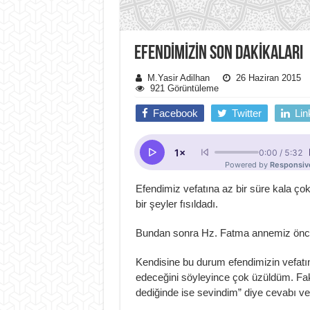
EFENDIMIZIN SON DAKIKALARI
M.Yasir Adilhan
26 Haziran 2015
921 Görüntüleme
Facebook
Twitter
Lin
Efendimiz vefatına az bir süre kala ço
bir şeyler fısıldadı.
Bundan sonra Hz. Fatma annemiz önce ü
Kendisine bu durum efendimizin vefat
edeceğini söyleyince çok üzüldüm. Fa
dediğinde ise sevindim” diye cevabı ve