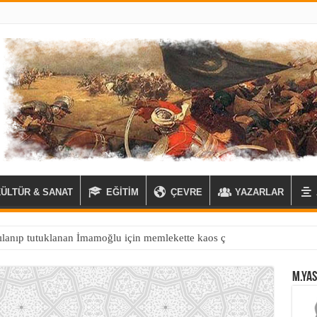
KÜLTÜR & SANAT
EĞİTİM
ÇEVRE
YAZARLAR
M.YAS