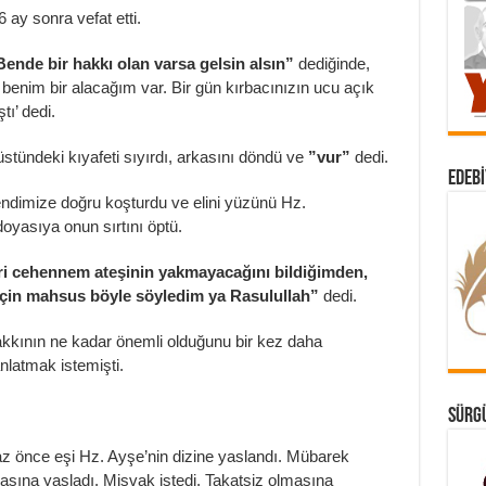
y sonra vefat etti.
Bende bir hakkı olan varsa gelsin alsın”
dediğinde,
 benim bir alacağım var. Bir gün kırbacınızın ucu açık
ı’ dedi.
tündeki kıyafeti sıyırdı, arkasını döndü ve
”vur”
dedi.
EDEBI
dimize doğru koşturdu ve elini yüzünü Hz.
oyasıya onun sırtını öptü.
eri cehennem ateşinin yakmayacağını bildiğimden,
çin mahsus böyle söyledim ya Rasulullah”
dedi.
kkının ne kadar önemli olduğunu bir kez daha
latmak istemişti.
SÜRGÜ
 önce eşi Hz. Ayşe’nin dizine yaslandı. Mübarek
rasına yasladı. Misvak istedi. Takatsiz olmasına