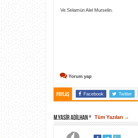
Ve Selamün Alel Murselin.
Yorum yap
Facebook
Twitter
Paylaş
M.YASIR ADILHAN *
Tüm Yazıları →