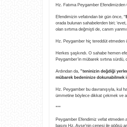
Hz. Fatıma Peygamber Efendimizden 6 a
Efendimizin vefatından bir gün önce, ‘
‘
orada bulunan sahabelerden biri; ‘evet,
olan sırtıma değmişti de, canım yanmışt
Hz. Peygamber hiç tereddüt etmeden üs
Herkes şaşkındı. O sahabe hemen efen
Peygamber’in mübarek sırtına sürdü, d
Ardından da,
”teninizin değdiği yerl
mübarek bedeninize dokunabilmek i
Hz. Peygamber bu davranışıyla, kul ha
ümmetine böylece dikkat çekmek ve an
***
Peygamber Efendimiz vefat etmeden az
başını Hz. Ayşe’nin çenesi ile göğsü a