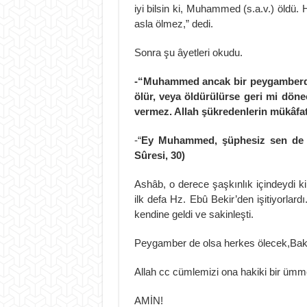
iyi bilsin ki, Muhammed (s.a.v.) öldü. He
asla ölmez,” dedi.
Sonra şu âyetleri okudu.
-“Muhammed ancak bir peygamberdir
ölür, veya öldürülürse geri mi dönec
vermez. Allah şükredenlerin mükâfatın
-“
Ey Muhammed, şüphesiz sen de öl
Sûresi, 30)
Ashâb, o derece şaşkınlık içindeydi ki
ilk defa Hz. Ebû Bekir’den işitiyorlard
kendine geldi ve sakinleşti.
Peygamber de olsa herkes ölecek,Baki 
Allah cc cümlemizi ona hakiki bir ümmet
AMİN!