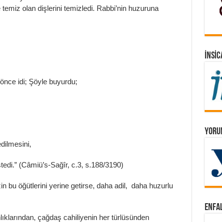
 temiz olan dişlerini temizledi. Rabbi’nin huzuruna
İNSIC
nce idi; Şöyle buyurdu;
YORUM
dilmesini,
stedi.” (Câmiü’s-Sağîr, c.3, s.188/3190)
bu öğütlerini yerine getirse, daha adil, daha huzurlu
ENFAL
lıklarından, çağdaş cahiliyenin her türlüsünden