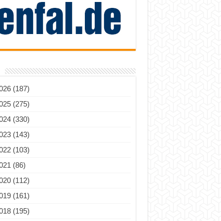
026 (187)
025 (275)
024 (330)
023 (143)
022 (103)
021 (86)
020 (112)
019 (161)
018 (195)