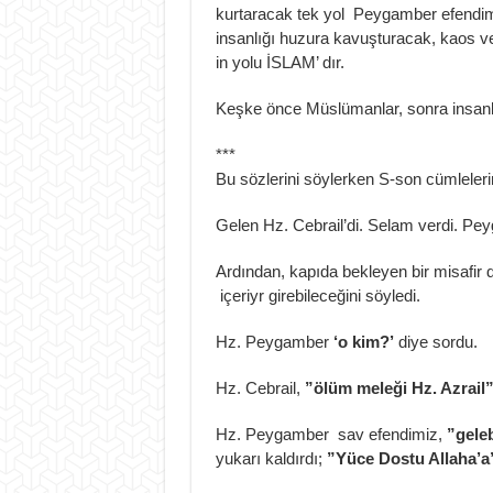
kurtaracak tek yol Peygamber efendim
insanlığı huzura kavuşturacak, kaos
in yolu İSLAM’ dır.
Keşke önce Müslümanlar, sonra insan
***
Bu sözlerini söylerken S-son cümlelerin
Gelen Hz. Cebrail’di. Selam verdi. Peyg
Ardından, kapıda bekleyen bir misafir 
içeriyr girebileceğini söyledi.
Hz. Peygamber
‘o kim?’
diye sordu.
Hz. Cebrail,
”ölüm meleği Hz. Azrail
Hz. Peygamber sav efendimiz,
”geleb
yukarı kaldırdı;
”Yüce Dostu Allaha’a