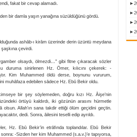
►
2
ndi, fakat bir cevap alamadı.
►
2
en bir damla yaşın yanağına süzüldüğünü gördü.
►
2
►
2
uyulduğunda ashâb-ı kirâm üzerinde derin üzüntü meydana
 şaşkına çevirdi.
mber olsaydı, ölmezdi…” gibi fitne çıkaracak sözler
. Bu duruma sinirlenen Hz. Ömer, kılıcını çekerek: -
mıştır. Kim Muhammed öldü derse, boynunu vururum,
ini muhâfaza edebilen sâdece Hz. Ebû Bekir oldu.
kimseye bir şey söylemeden, doğru kızı Hz. Âişe’nin
yüzündeki örtüyü kaldırdı, iki gözünün arasını hürmetle
lsun. Allah’ın sana takdir ettiği ölüm geçidini geçtin.
acaktır, dedi. Sonra, âilesini teselli edip ayrıldı.
r, Hz. Ebû Bekir’in etrâfında toplandılar. Ebû Bekir
 sonra: -Sizden her kim Muhammed (s.a.v.)’e tapıyorsa,