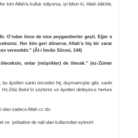
r kim Allah’a kulluk ediyorsa, iyi bilsin ki, Allah bâkîdir,
. O’ndan önce de nice peygamberler geçti. Eğer o
eksiniz. Her kim geri dönerse, Allah’a hiç bir zarar
ı verecektir.” (Âl-i İmrân Sûresi, 144)
eceksin, onlar (müşrikler) de ölecek.” (ez-Zümer
, bu âyetleri sanki önceden hiç duymamışlar gibi, sanki
ı. Hz.Ebû Bekir’in sözlerini ve âyetleri dinleyince herkes
olan sadece Allah cc dır.
 ve şefaatine de nail olan kullarından eylesin!