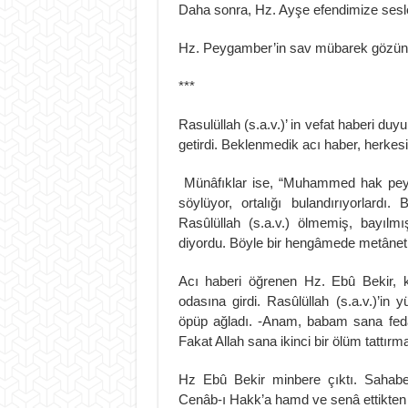
Daha sonra, Hz. Ayşe efendimize sesle
Hz. Peygamber’in sav mübarek gözünd
***
Rasulüllah (s.a.v.)’ in vefat haberi d
getirdi. Beklenmedik acı haber, herkesi
Münâfıklar ise, “Muhammed hak peyga
söylüyor, ortalığı bulandırıyorlardı
Rasûlüllah (s.a.v.) ölmemiş, bayıl
diyordu. Böyle bir hengâmede metânet
Acı haberi öğrenen Hz. Ebû Bekir, 
odasına girdi. Rasûlüllah (s.a.v.)’in 
öpüp ağladı. -Anam, babam sana fedâ o
Fakat Allah sana ikinci bir ölüm tattırmay
Hz Ebû Bekir minbere çıktı. Sahabele
Cenâb-ı Hakk’a hamd ve senâ ettikten