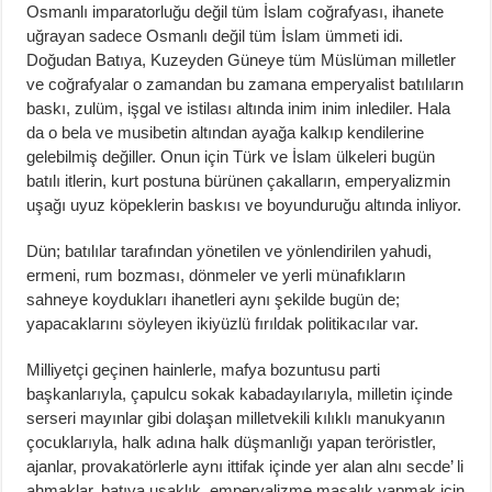
Osmanlı imparatorluğu değil tüm İslam coğrafyası, ihanete
uğrayan sadece Osmanlı değil tüm İslam ümmeti idi.
Doğudan Batıya, Kuzeyden Güneye tüm Müslüman milletler
ve coğrafyalar o zamandan bu zamana emperyalist batılıların
baskı, zulüm, işgal ve istilası altında inim inim inlediler. Hala
da o bela ve musibetin altından ayağa kalkıp kendilerine
gelebilmiş değiller. Onun için Türk ve İslam ülkeleri bugün
batılı itlerin, kurt postuna bürünen çakalların, emperyalizmin
uşağı uyuz köpeklerin baskısı ve boyunduruğu altında inliyor.
Dün; batılılar tarafından yönetilen ve yönlendirilen yahudi,
ermeni, rum bozması, dönmeler ve yerli münafıkların
sahneye koydukları ihanetleri aynı şekilde bugün de;
yapacaklarını söyleyen ikiyüzlü fırıldak politikacılar var.
Milliyetçi geçinen hainlerle, mafya bozuntusu parti
başkanlarıyla, çapulcu sokak kabadayılarıyla, milletin içinde
serseri mayınlar gibi dolaşan milletvekili kılıklı manukyanın
çocuklarıyla, halk adına halk düşmanlığı yapan teröristler,
ajanlar, provakatörlerle aynı ittifak içinde yer alan alnı secde’ li
ahmaklar, batıya uşaklık, emperyalizme maşalık yapmak için