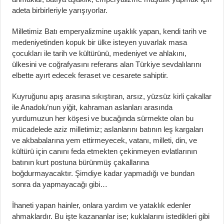
adeta birbirleriyle yarışıyorlar.
Milletimiz Batı emperyalizmine uşaklık yapan, kendi tarih ve
medeniyetinden kopuk bir ülke isteyen yuvarlak masa
çocukları ile tarih ve kültürünü, medeniyet ve ahlakını,
ülkesini ve coğrafyasını referans alan Türkiye sevdalılarını
elbette ayırt edecek feraset ve cesarete sahiptir.
Kuyruğunu apış arasına sıkıştıran, arsız, yüzsüz kirli çakallar
ile Anadolu’nun yiğit, kahraman aslanları arasında
yurdumuzun her köşesi ve bucağında sürmekte olan bu
mücadelede aziz milletimiz; aslanlarını batının leş kargaları
ve akbabalarına yem ettirmeyecek, vatanı, milleti, din, ve
kültürü için canını feda etmekten çekinmeyen evlatlarının
batının kurt postuna bürünmüş çakallarına
boğdurmayacaktır. Şimdiye kadar yapmadığı ve bundan
sonra da yapmayacağı gibi…
İhaneti yapan hainler, onlara yardım ve yataklık edenler
ahmaklardır. Bu işte kazananlar ise; kuklalarını istedikleri gibi