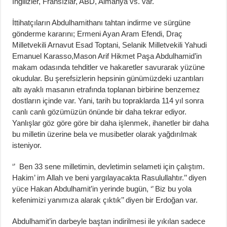
İngilizler, Fransızlar, ABD, Almanya vs. var.
İttihatçıların Abdulhamithanı tahtan indirme ve sürgüne
gönderme kararını; Ermeni Ayan Aram Efendi, Draç
Milletvekili Arnavut Esad Toptani, Selanik Milletvekili Yahudi
Emanuel Karasso,Mason Arif Hikmet Paşa Abdulhamid’in
makam odasında tehditler ve hakaretler savurarak yüzüne
okudular. Bu şerefsizlerin hepsinin günümüzdeki uzantıları
altı ayaklı masanın etrafında toplanan birbirine benzemez
dostların içinde var. Yani, tarih bu topraklarda 114 yıl sonra
canlı canlı gözümüzün önünde bir daha tekrar ediyor.
Yanlışlar göz göre göre bir daha işlenmek, ihanetler bir daha
bu milletin üzerine bela ve musibetler olarak yağdırılmak
isteniyor.
‘’ Ben 33 sene milletimin, devletimin selameti için çalıştım.
Hakim’ im Allah ve beni yargılayacakta Rasulullahtır.’’ diyen
yüce Hakan Abdulhamit’in yerinde bugün, ‘’ Biz bu yola
kefenimizi yanımıza alarak çıktık’’ diyen bir Erdoğan var.
Abdulhamit’in darbeyle baştan indirilmesi ile yıkılan sadece