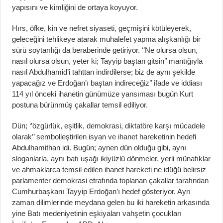
yapısını ve kimliğini de ortaya koyuyor.
Hırs, öfke, kin ve nefret siyaseti, geçmişini kötüleyerek,
geleceğini tehlikeye atarak muhalefet yapma alışkanlığı bir
sürü soytarılığı da beraberinde getiriyor. ‘’Ne olursa olsun,
nasıl olursa olsun, yeter ki; Tayyip baştan gitsin’’ mantığıyla
nasıl Abdulhamid’i tahttan indirdilerse; biz de aynı şekilde
yapacağız ve Erdoğan’ı baştan indireceğiz’’ ifade ve iddiası
114 yıl önceki ihanetin günümüze yansıması bugün Kurt
postuna bürünmüş çakallar temsil ediliyor.
Dün; ‘’özgürlük, eşitlik, demokrasi, diktatöre karşı mücadele
olarak’’ sembolleştirilen isyan ve ihanet hareketinin hedefi
Abdulhamithan idi. Bugün; aynen dün olduğu gibi, aynı
sloganlarla, aynı batı uşağı ikiyüzlü dönmeler, yerli münafıklar
ve ahmaklarca temsil edilen ihanet hareketi ne idüğü belirsiz
parlamenter demokrasi etrafında toplanan çakallar tarafından
Cumhurbaşkanı Tayyip Erdoğan’ı hedef gösteriyor. Ayrı
zaman dilimlerinde meydana gelen bu iki hareketin arkasında
yine Batı medeniyetinin eşkiyaları vahşetin çocukları