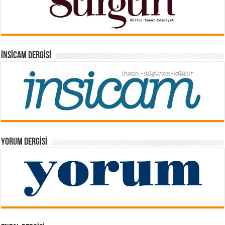
İNSICAM DERGISI
YORUM DERGISI