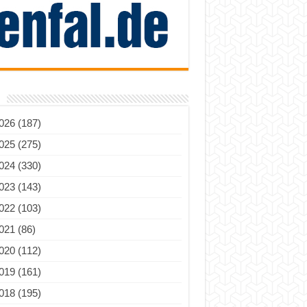
026 (187)
025 (275)
024 (330)
023 (143)
022 (103)
021 (86)
020 (112)
019 (161)
018 (195)