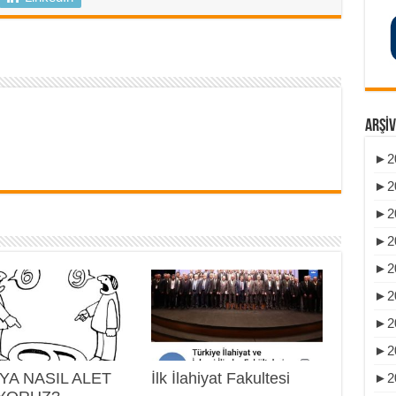
ARŞIV
►
2
►
2
►
2
►
2
►
2
►
2
►
2
►
2
YA NASIL ALET
İlk İlahiyat Fakultesi
►
2