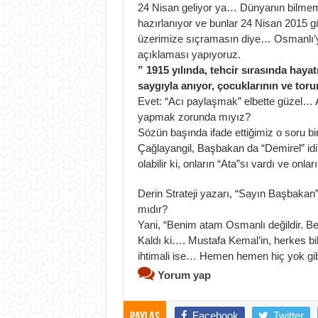
24 Nisan geliyor ya… Dünyanın bilmem ha
hazırlanıyor ve bunlar 24 Nisan 2015
üzerimize sıçramasın diye… Osmanlı’y
açıklaması yapıyoruz.
” 1915 yılında, tehcir sırasında hay
saygıyla anıyor, çocuklarının ve torun
Evet: “Acı paylaşmak” elbette güzel…
yapmak zorunda mıyız?
Sözün başında ifade ettiğimiz o soru bi
Çağlayangil, Başbakan da “Demirel” idi
olabilir ki, onların “Ata”sı vardı ve onla
Derin Strateji yazarı, “Sayın Başbakan”
mıdır?
Yani, “Benim atam Osmanlı değildir. Be
Kaldı ki…. Mustafa Kemal’in, herkes b
ihtimali ise… Hemen hemen hiç yok g
Yorum yap
Facebook
Twitter
Paylaş