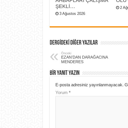
AHBAPLARI ÇALIŞMA
OLU
ŞEKLİ…
2 Ağ
3 Ağustos 2026
DERGİDEKİ DİĞER YAZILAR
Önceki
EZAN’DAN DARAĞACINA
MENDERES
BIR YANIT YAZIN
E-posta adresiniz yayınlanmayacak.
G
Yorum
*