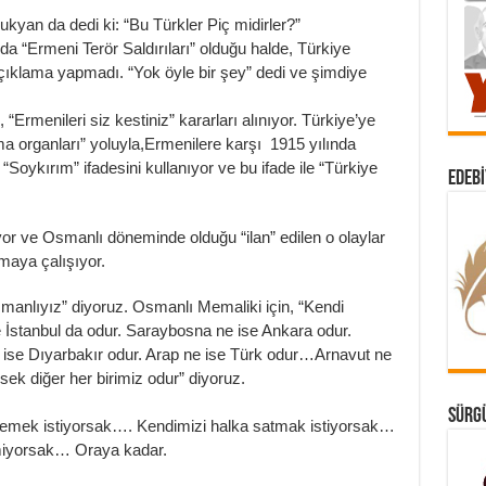
kyan da dedi ki: “Bu Türkler Piç midirler?”
 da “Ermeni Terör Saldırıları” olduğu halde, Türkiye
açıklama yapmadı. “Yok öyle bir şey” dedi ve şimdiye
Ermenileri siz kestiniz” kararları alınıyor. Türkiye’ye
 organları” yoluyla,Ermenilere karşı 1915 yılında
n “Soykırım” ifadesini kullanıyor ve bu ifade ile “Türkiye
EDEBI
or ve Osmanlı döneminde olduğu “ilan” edilen o olaylar
tmaya çalışıyor.
smanlıyız” diyoruz. Osmanlı Memaliki için, “Kendi
 İstanbul da odur. Saraybosna ne ise Ankara odur.
ise Dıyarbakır odur. Arap ne ise Türk odur…Arnavut ne
ek diğer her birimiz odur” diyoruz.
SÜRGÜ
emek istiyorsak…. Kendimizi halka satmak istiyorsak…
emiyorsak… Oraya kadar.