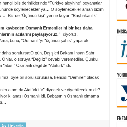
ngi iblis derinliklerinde “Türkiye aleyhine” beyanatlar
 gününde söylenecekler ya… O söylenecekler aman bizim
ı… Biz de “Üçüncü kişi” yerine koyan “Başbakanlık”
atını kaybeden Osmanlı Ermenilerini bir kez daha
İNSIC
larının acılarını paylaşıyoruz.”
diyoruz.
 Ama, bunu, “Osmanlı”yı “üçüncü şahıs” yaparak
r daha sorulursa:O gün, Dışişleri Bakanı İhsan Sabri
. Onlar, o soruya “Değiliz” cevabı veremediler. Çünkü,
rın “atası” Osmanlı değil de “Atatürk” idi.
YORUM
ımız, öyle bir soru sorulursa, kendisi “Demirel” olacak
nim atam da Atatürk’tür” diyecek ve diyebilecek midir?
iliyor ki anası Osmanlı idi. Babasının Osmanlı olmama
ibi…
ENFAL
LinkedIn