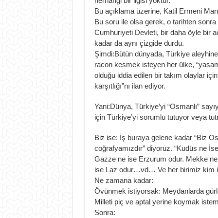
herhangi bir ilgisi yoktur.”
Bu açıklama üzerine, Katil Ermeni Manu
Bu soru ile olsa gerek, o tarihten sonra
Cumhuriyeti Devleti, bir daha öyle bir 
kadar da aynı çizgide durdu.
Şimdi:Bütün dünyada, Türkiye aleyhine, “
racon kesmek isteyen her ülke, “yasama
olduğu iddia edilen bir takım olaylar içi
karşıtlığı”nı ilan ediyor.
Yani:Dünya, Türkiye’yi “Osmanlı” sayıy
için Türkiye’yi sorumlu tutuyor veya tu
Biz ise: İş buraya gelene kadar “Biz O
coğrafyamızdır” diyoruz. “Kudüs ne İse
Gazze ne ise Erzurum odur. Mekke ne 
ise Laz odur…vd… Ve her birimiz kim is
Ne zamana kadar:
Övünmek istiyorsak: Meydanlarda gürl
Milleti piç ve aptal yerine koymak ist
Sonra: