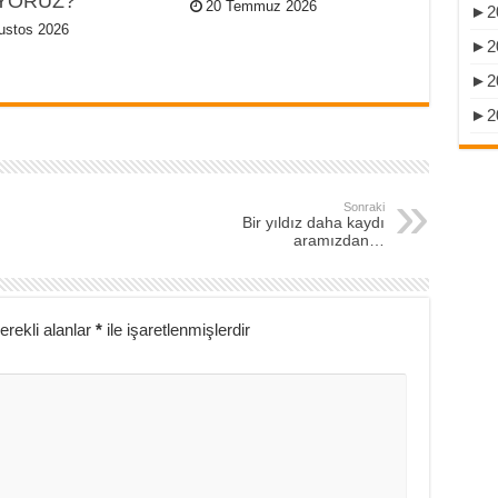
YORUZ?
20 Temmuz 2026
►
2
ustos 2026
►
2
►
2
►
2
Sonraki
Bir yıldız daha kaydı
aramızdan…
erekli alanlar
*
ile işaretlenmişlerdir