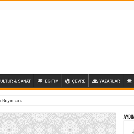
KÜLTÜR & SANAT
EĞİTİM
ÇEVRE
YAZARLAR
 Boynuzu stratejisi
AYDIN