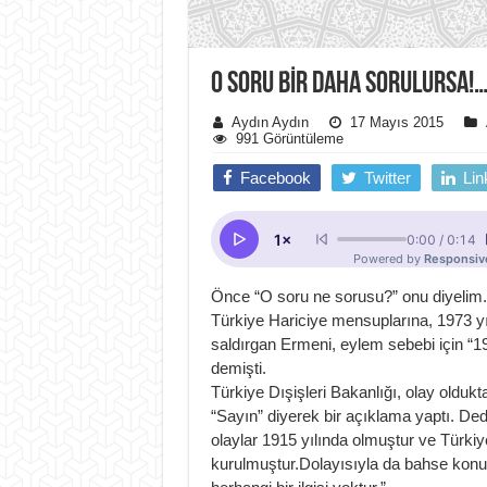
O SORU BİR DAHA SORULURSA!
Aydın Aydın
17 Mayıs 2015
991 Görüntüleme
Facebook
Twitter
Lin
Önce “O soru ne sorusu?” onu diyelim.
Türkiye Hariciye mensuplarına, 1973 yıl
saldırgan Ermeni, eylem sebebi için “19
demişti.
Türkiye Dışişleri Bakanlığı, olay oldukt
“Sayın” diyerek bir açıklama yaptı. Ded
olaylar 1915 yılında olmuştur ve Türkiy
kurulmuştur.Dolayısıyla da bahse konu 1