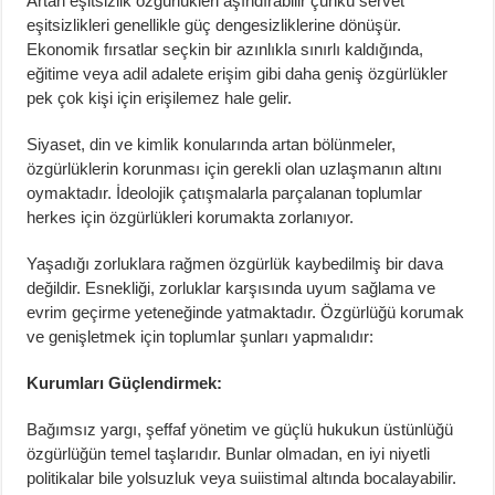
Artan eşitsizlik özgürlükleri aşındırabilir çünkü servet
eşitsizlikleri genellikle güç dengesizliklerine dönüşür.
Ekonomik fırsatlar seçkin bir azınlıkla sınırlı kaldığında,
eğitime veya adil adalete erişim gibi daha geniş özgürlükler
pek çok kişi için erişilemez hale gelir.
Siyaset, din ve kimlik konularında artan bölünmeler,
özgürlüklerin korunması için gerekli olan uzlaşmanın altını
oymaktadır. İdeolojik çatışmalarla parçalanan toplumlar
herkes için özgürlükleri korumakta zorlanıyor.
Yaşadığı zorluklara rağmen özgürlük kaybedilmiş bir dava
değildir. Esnekliği, zorluklar karşısında uyum sağlama ve
evrim geçirme yeteneğinde yatmaktadır. Özgürlüğü korumak
ve genişletmek için toplumlar şunları yapmalıdır:
Kurumları Güçlendirmek:
Bağımsız yargı, şeffaf yönetim ve güçlü hukukun üstünlüğü
özgürlüğün temel taşlarıdır. Bunlar olmadan, en iyi niyetli
politikalar bile yolsuzluk veya suiistimal altında bocalayabilir.