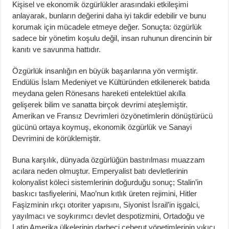
Kişisel ve ekonomik özgürlükler arasındaki etkileşimi
anlayarak, bunların değerini daha iyi takdir edebilir ve bunu
korumak için mücadele etmeye değer. Sonuçta: özgürlük
sadece bir yönetim koşulu değil, insan ruhunun direncinin bir
kanıtı ve savunma hattıdır.
Özgürlük insanlığın en büyük başarılarına yön vermiştir.
Endülüs İslam Medeniyet ve Kültüründen etkilenerek batıda
meydana gelen Rönesans hareketi entelektüel akılla
gelişerek bilim ve sanatta birçok devrimi ateşlemiştir.
Amerikan ve Fransız Devrimleri özyönetimlerin dönüştürücü
gücünü ortaya koymuş, ekonomik özgürlük ve Sanayi
Devrimini de körüklemiştir.
Buna karşılık, dünyada özgürlüğün bastırılması muazzam
acılara neden olmuştur. Emperyalist batı devletlerinin
kolonyalist köleci sistemlerinin doğurduğu sonuç; Stalin’in
baskıcı tasfiyelerini, Mao’nun kıtlık üreten rejimini, Hitler
Faşizminin ırkçı otoriter yapısını, Siyonist İsrail’in işgalci,
yayılmacı ve soykırımcı devlet despotizmini, Ortadoğu ve
Latin Amerika ülkelerinin darbeci ceberut yönetimlerinin yıkıcı