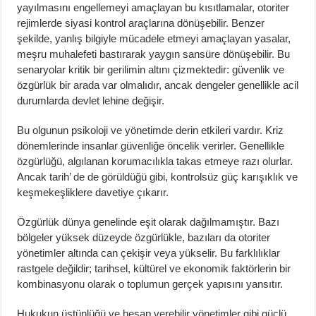
yayılmasını engellemeyi amaçlayan bu kısıtlamalar, otoriter
rejimlerde siyasi kontrol araçlarına dönüşebilir. Benzer
şekilde, yanlış bilgiyle mücadele etmeyi amaçlayan yasalar,
meşru muhalefeti bastırarak yaygın sansüre dönüşebilir. Bu
senaryolar kritik bir gerilimin altını çizmektedir: güvenlik ve
özgürlük bir arada var olmalıdır, ancak dengeler genellikle acil
durumlarda devlet lehine değişir.
Bu olgunun psikoloji ve yönetimde derin etkileri vardır. Kriz
dönemlerinde insanlar güvenliğe öncelik verirler. Genellikle
özgürlüğü, algılanan korumacılıkla takas etmeye razı olurlar.
Ancak tarih’ de de görüldüğü gibi, kontrolsüz güç karışıklık ve
keşmekeşliklere davetiye çıkarır.
Özgürlük dünya genelinde eşit olarak dağılmamıştır. Bazı
bölgeler yüksek düzeyde özgürlükle, bazıları da otoriter
yönetimler altında can çekişir veya yükselir. Bu farklılıklar
rastgele değildir; tarihsel, kültürel ve ekonomik faktörlerin bir
kombinasyonu olarak o toplumun gerçek yapısını yansıtır.
Hukukun üstünlüğü ve hesap verebilir yönetimler gibi güçlü