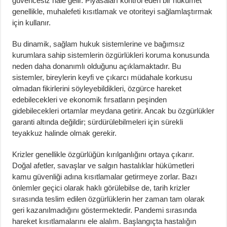
güvencesiz hale gelir. Piyasaları kontrol eden bir hükümet
genellikle, muhalefeti kısıtlamak ve otoriteyi sağlamlaştırmak
için kullanır.
Bu dinamik, sağlam hukuk sistemlerine ve bağımsız
kurumlara sahip sistemlerin özgürlükleri koruma konusunda
neden daha donanımlı olduğunu açıklamaktadır. Bu
sistemler, bireylerin keyfi ve çıkarcı müdahale korkusu
olmadan fikirlerini söyleyebildikleri, özgürce hareket
edebilecekleri ve ekonomik fırsatların peşinden
gidebilecekleri ortamlar meydana getirir. Ancak bu özgürlükler
garanti altında değildir; sürdürülebilmeleri için sürekli
teyakkuz halinde olmak gerekir.
Krizler genellikle özgürlüğün kırılganlığını ortaya çıkarır.
Doğal afetler, savaşlar ve salgın hastalıklar hükümetleri
kamu güvenliği adına kısıtlamalar getirmeye zorlar. Bazı
önlemler geçici olarak haklı görülebilse de, tarih krizler
sırasında teslim edilen özgürlüklerin her zaman tam olarak
geri kazanılmadığını göstermektedir. Pandemi sırasında
hareket kısıtlamalarını ele alalım. Başlangıçta hastalığın