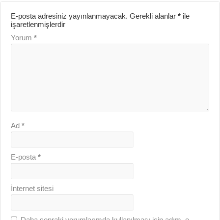
E-posta adresiniz yayınlanmayacak.
Gerekli alanlar
*
ile
işaretlenmişlerdir
Yorum
*
Ad
*
E-posta
*
İnternet sitesi
Daha sonraki yorumlarımda kullanılması için adım, e-