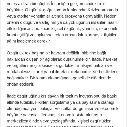
nefes aldıran bir güçtür. İnsanlığın gelişmesindeki rolü
büyüktür. Özgürlük çoğu zaman kırılgandır. Krizler sırasında
veya otoriter yönetimler altında erozyona uğrayabilir. Neden
önemli olduğu ve varlığının ya da yokluğunun insanları nasıl
etkilediğini anlamak için kişisel özgürlük, yönetim, ekonomik
fırsat eşitliği ve toplumsal refah arasındaki karmaşık ilişkiler
ağını incelemek gerekir
Özgürlük tek başına bir kavram değildir; birbirine bağlı
haklardan oluşan bir ağ olarak düşünülmelidir. İfade, hareket
ve örgütlenme gibi kişisel özgürlükler, mülkiyet hakları ve
müdahalesiz ticaret yapabilmek gibi ekonomik serbestliklerle
bağlantılıdır. Bir kısım aksadığında, genellikle diğerleri de
ondan etkilenir.
İfade özgürlüğünü kısıtlayan bir toplum inovasyonu da baskı
altında tutabilir. Fikirleri sorgulama ya da paylaşma olanağı
olmadığında yeni buluşlar ve icatlar durgunlaşır ve ekonomik
büyüme yavaşlar. Tersine, ekonomik sistemler aşırı
merkezileştiğinde veya yozlaştığında, kişisel özgürlükler