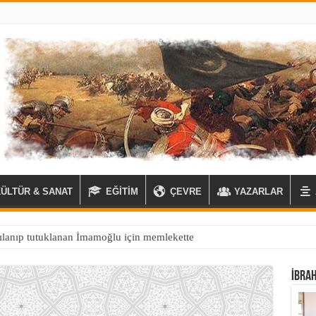
KÜLTÜR & SANAT
EĞİTİM
ÇEVRE
YAZARLAR
İBRA