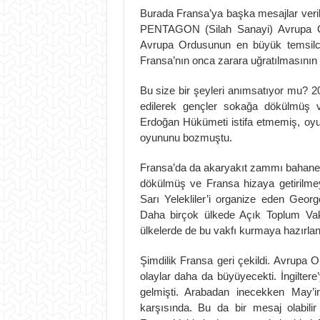
Burada Fransa’ya başka mesajlar veril
PENTAGON (Silah Sanayi) Avrupa Ord
Avrupa Ordusunun en büyük temsilci
Fransa’nın onca zarara uğratılmasının a
Bu size bir şeyleri anımsatıyor mu? 2
edilerek gençler sokağa dökülmüş 
Erdoğan Hükümeti istifa etmemiş, oyu
oyununu bozmuştu.
Fransa’da da akaryakıt zammı bahane 
dökülmüş ve Fransa hizaya getirilme
Sarı Yelekliler’i organize eden Geor
Daha birçok ülkede Açık Toplum Vakfı
ülkelerde de bu vakfı kurmaya hazır
Şimdilik Fransa geri çekildi. Avrupa
olaylar daha da büyüyecekti. İngiltere
gelmişti. Arabadan inecekken May’i
karşısında. Bu da bir mesaj olabil