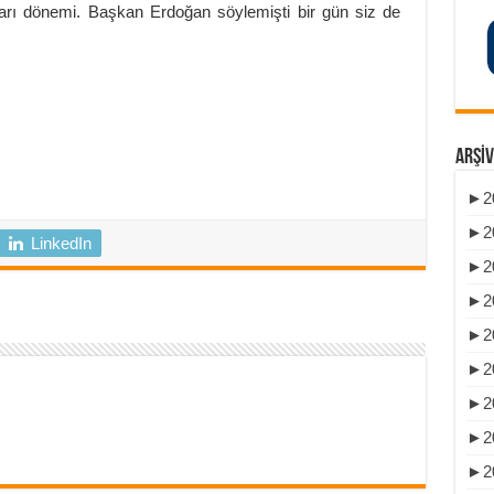
arı dönemi. Başkan Erdoğan söylemişti bir gün siz de
ARŞIV
►
2
►
2
LinkedIn
►
2
►
2
►
2
►
2
►
2
►
2
►
2