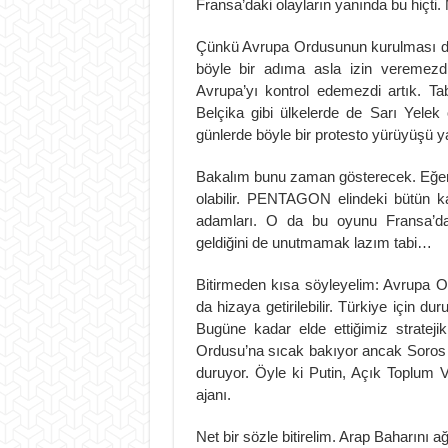
Fransa’daki olayların yanında bu hiçti.
Çünkü Avrupa Ordusunun kurulması d
böyle bir adıma asla izin veremez
Avrupa’yı kontrol edemezdi artık. Ta
Belçika gibi ülkelerde de Sarı Yele
günlerde böyle bir protesto yürüyüşü 
Bakalım bunu zaman gösterecek. Eğer
olabilir. PENTAGON elindeki bütün ka
adamları. O da bu oyunu Fransa’da ba
geldiğini de unutmamak lazım tabi…
Bitirmeden kısa söyleyelim: Avrupa O
da hizaya getirilebilir. Türkiye için du
Bugüne kadar elde ettiğimiz stratej
Ordusu’na sıcak bakıyor ancak Soros 
duruyor. Öyle ki Putin, Açık Toplum 
ajanı.
Net bir sözle bitirelim. Arap Baharını 