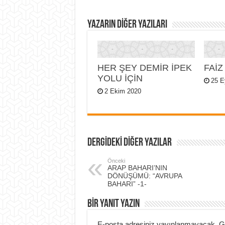
YAZARIN DIĞER YAZILARI
HER ŞEY DEMİR İPEK
FAİZ
YOLU İÇİN
25 E
2 Ekim 2020
DERGİDEKİ DİĞER YAZILAR
Önceki
ARAP BAHARI’NIN
DÖNÜŞÜMÜ: “AVRUPA
BAHARI” -1-
BIR YANIT YAZIN
E-posta adresiniz yayınlanmayacak.
G