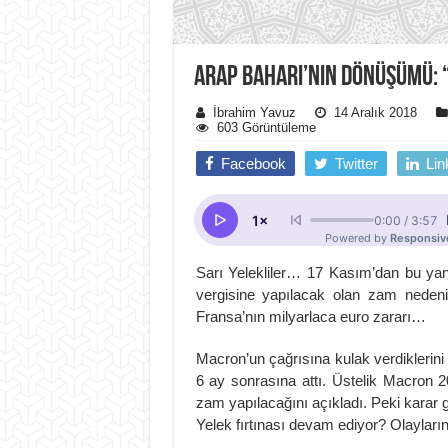
ARAP BAHARI’NIN DÖNÜŞÜMÜ: 
İbrahim Yavuz
14 Aralık 2018
603 Görüntüleme
Facebook
Twitter
Lin
Sarı Yelekliler… 17 Kasım’dan bu yana
vergisine yapılacak olan zam nedeniy
Fransa’nın milyarlaca euro zararı…
Macron’un çağrısına kulak verdiklerin
6 ay sonrasına attı. Üstelik Macron 
zam yapılacağını açıkladı. Peki karar 
Yelek fırtınası devam ediyor? Olaylar