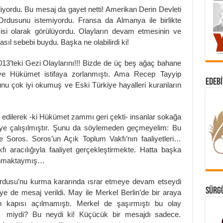
iyordu. Bu mesaj da gayet netti! Amerikan Derin Devleti
usunu istemiyordu. Fransa da Almanya ile birlikte
si olarak görülüyordu. Olayların devam etmesinin ve
sıl sebebi buydu. Başka ne olabilirdi ki!
013’teki Gezi Olaylarını!!! Bizde de üç beş ağaç bahane
ve Hükümet istifaya zorlanmıştı. Ama Recep Tayyip
EDEBI
nu çok iyi okumuş ve Eski Türkiye hayalleri kuranların
edilerek -ki Hükümet zammı geri çekti- insanlar sokağa
ye çalışılmıştır. Şunu da söylemeden geçmeyelim: Bu
ge Soros. Soros’un Açık Toplum Vakfı’nın faaliyetleri…
 aracılığıyla faaliyet gerçekleştirmekte. Hatta başka
lanmaktaymış…
 Ordusu’nu kurma kararında ısrar etmeye devam etseydi
SÜRGÜ
’ye de mesaj verildi. May ile Merkel Berlin’de bir araya
n kapısı açılmamıştı. Merkel de şaşırmıştı bu olay
ir miydi? Bu neydi ki! Küçücük bir mesajdı sadece.