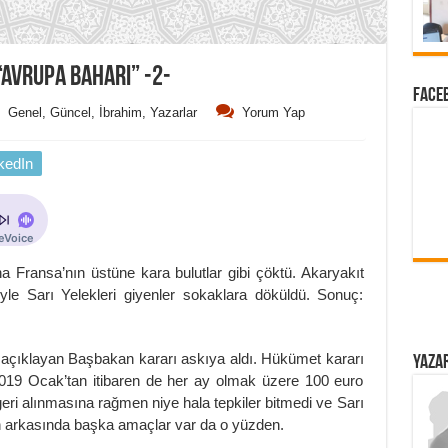
“AVRUPA BAHARI” -2-
FACEB
Genel
,
Güncel
,
İbrahim
,
Yazarlar
Yorum Yap
kedIn
 Fransa’nın üstüne kara bulutlar gibi çöktü. Akaryakıt
le Sarı Yelekleri giyenler sokaklara döküldü. Sonuç:
i açıklayan Başbakan kararı askıya aldı. Hükümet kararı
YAZAR
2019 Ocak’tan itibaren de her ay olmak üzere 100 euro
geri alınmasına rağmen niye hala tepkiler bitmedi ve Sarı
ın arkasında başka amaçlar var da o yüzden.