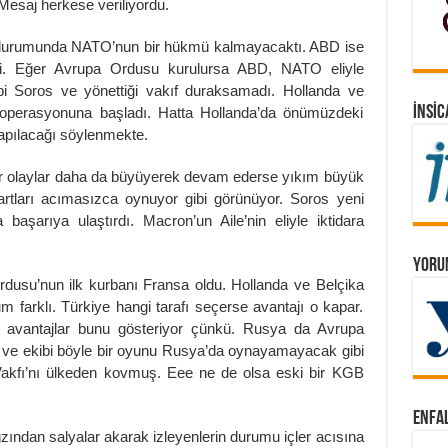
 Mesaj herkese veriliyordu.
urumunda NATO’nun bir hükmü kalmayacaktı. ABD ise
di. Eğer Avrupa Ordusu kurulursa ABD, NATO eliyle
bi Soros ve yönettiği vakıf duraksamadı. Hollanda ve
İNSIC
k operasyonuna başladı. Hatta Hollanda’da önümüzdeki
yapılacağı söylenmekte.
 olaylar daha da büyüyerek devam ederse yıkım büyük
rtları acımasızca oynuyor gibi görünüyor. Soros yeni
şarıya ulaştırdı. Macron’un Aile’nin eliyle iktidara
YORUM
rdusu’nun ilk kurbanı Fransa oldu. Hollanda ve Belçika
rum farklı. Türkiye hangi tarafı seçerse avantajı o kapar.
ik avantajlar bunu gösteriyor çünkü. Rusya da Avrupa
ve ekibi böyle bir oyunu Rusya’da oynayamayacak gibi
Vakfı’nı ülkeden kovmuş. Eee ne de olsa eski bir KGB
ENFAL
ağzından salyalar akarak izleyenlerin durumu içler acısına