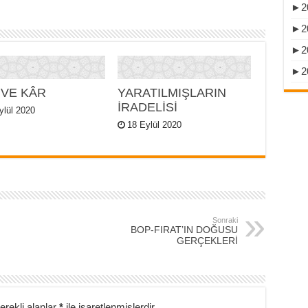
►
2
►
2
►
2
►
2
 VE KÂR
YARATILMIŞLARIN
İRADELİSİ
ylül 2020
18 Eylül 2020
Sonraki
BOP-FIRAT’IN DOĞUSU
GERÇEKLERİ
erekli alanlar
*
ile işaretlenmişlerdir