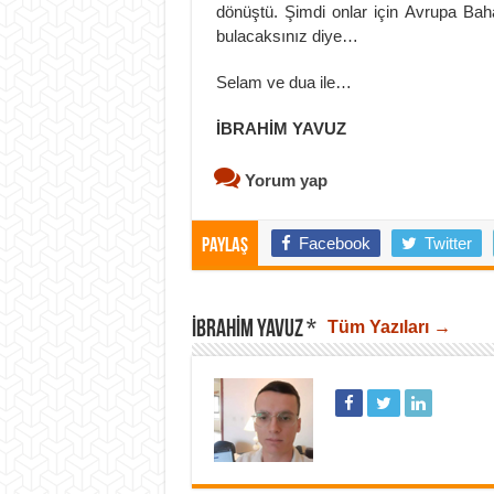
dönüştü. Şimdi onlar için Avrupa Bah
bulacaksınız diye…
Selam ve dua ile…
İBRAHİM YAVUZ
Yorum yap
Facebook
Twitter
Paylaş
İBRAHIM YAVUZ *
Tüm Yazıları →