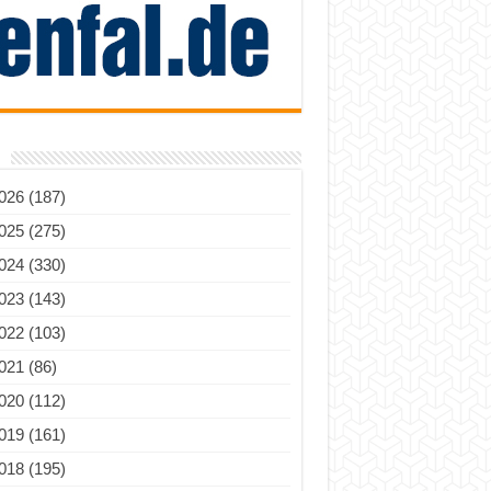
026 (187)
025 (275)
024 (330)
023 (143)
022 (103)
021 (86)
020 (112)
019 (161)
018 (195)