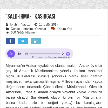
“SALD-IRMA-” KASIRGASI
İbrahim Yavuz
13 Eylül 2017
Güncel
,
İbrahim
,
Yazarlar
Yorum Yap
630 Görüntüleme
Myanmar’ın Arakan eyaletinde olanlar malum. Ancak öyle bir
şey ki Arakan’lı Müslümanlara yönelik katliam maalesef
hiçbir uluslararası kuruluş (öncelikli olarak beşli çetenin
meşruiyet mekanizması Birleşmiş Milletler) açısından kayda
değer önem taşımadı. Çünkü ölenler Müslümandı. Ölen bir
Amerikalı, Fransız, Alman olsaydı veyahut kıyıya vuran bir
balina olsaydı (bu demek oluyor ki ölen bir Müslümanın
balina kadar bile bir değeri yok…) bu kuruluşların
gösterecekleri aceleci insani! yardım tavrını hep beraber net