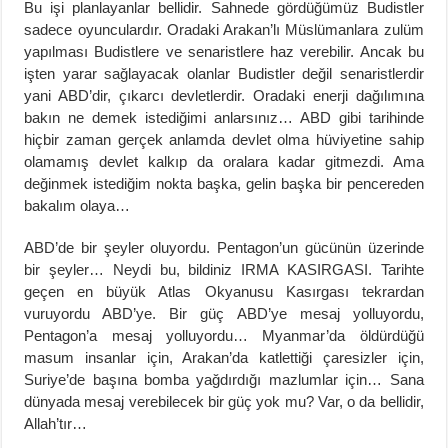
Bu işi planlayanlar bellidir. Sahnede gördüğümüz Budistler
sadece oyunculardır. Oradaki Arakan’lı Müslümanlara zulüm
yapılması Budistlere ve senaristlere haz verebilir. Ancak bu
işten yarar sağlayacak olanlar Budistler değil senaristlerdir
yani ABD’dir, çıkarcı devletlerdir. Oradaki enerji dağılımına
bakın ne demek istediğimi anlarsınız… ABD gibi tarihinde
hiçbir zaman gerçek anlamda devlet olma hüviyetine sahip
olamamış devlet kalkıp da oralara kadar gitmezdi. Ama
değinmek istediğim nokta başka, gelin başka bir pencereden
bakalım olaya…
ABD’de bir şeyler oluyordu. Pentagon’un gücünün üzerinde
bir şeyler… Neydi bu, bildiniz IRMA KASIRGASI. Tarihte
geçen en büyük Atlas Okyanusu Kasırgası tekrardan
vuruyordu ABD’ye. Bir güç ABD’ye mesaj yolluyordu,
Pentagon’a mesaj yolluyordu… Myanmar’da öldürdüğü
masum insanlar için, Arakan’da katlettiği çaresizler için,
Suriye’de başına bomba yağdırdığı mazlumlar için… Sana
dünyada mesaj verebilecek bir güç yok mu? Var, o da bellidir,
Allah’tır…