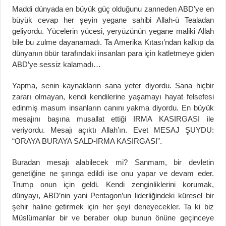
Maddi dünyada en büyük güç olduğunu zanneden ABD’ye en
büyük cevap her şeyin yegane sahibi Allah-ü Tealadan
geliyordu. Yücelerin yücesi, yeryüzünün yegane maliki Allah
bile bu zulme dayanamadı. Ta Amerika Kıtası’ndan kalkıp da
dünyanın öbür tarafındaki insanları para için katletmeye giden
ABD’ye sessiz kalamadı…
Yapma, senin kaynakların sana yeter diyordu. Sana hiçbir
zararı olmayan, kendi kendilerine yaşamayı hayat felsefesi
edinmiş masum insanların canını yakma diyordu. En büyük
mesajını başına musallat ettiği IRMA KASIRGASI ile
veriyordu. Mesajı açıktı Allah’ın. Evet MESAJ ŞUYDU:
“ORAYA BURAYA SALD-IRMA KASIRGASI”.
Buradan mesajı alabilecek mi? Sanmam, bir devletin
genetiğine ne şırınga edildi ise onu yapar ve devam eder.
Trump onun için geldi. Kendi zenginliklerini korumak,
dünyayı, ABD’nin yani Pentagon’un liderliğindeki küresel bir
şehir haline getirmek için her şeyi deneyecekler. Ta ki biz
Müslümanlar bir ve beraber olup bunun önüne geçinceye