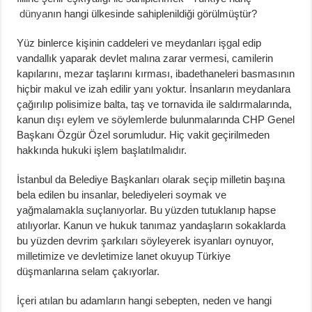
dünya
nın hangi ülkesinde sahiplenildiği görülmüştür?
Yüz binlerce kişinin caddeleri ve meydanları işgal edip
vandallık yaparak devlet malına zarar vermesi, camilerin
kapılarını, mezar taşlarını kırması, ibadethaneleri basmasının
hiçbir makul ve izah edilir yanı yoktur. İnsanların meydanlara
çağırılıp polisimize balta, taş ve tornavida ile saldırmalarında,
kanun dışı eylem ve söylemlerde bulunmalarında CHP Genel
Başkanı Özgür Özel sorumludur. Hiç vakit geçirilmeden
hakkında hukuki işlem başlatılmalıdır.
İstanbul da Belediye Başkanları olarak seçip milletin başına
bela edilen bu insanlar, belediyeleri soymak ve
yağmalamakla suçlanıyorlar. Bu yüzden tutuklanıp hapse
atılıyorlar. Kanun ve hukuk tanımaz yandaşların sokaklarda
bu yüzden devrim şarkıları söyleyerek isyanları oynuyor,
milletimize ve devletimize lanet okuyup Türkiye
düşmanlarına selam çakıyorlar.
İçeri atılan bu adamların hangi sebepten, neden ve hangi