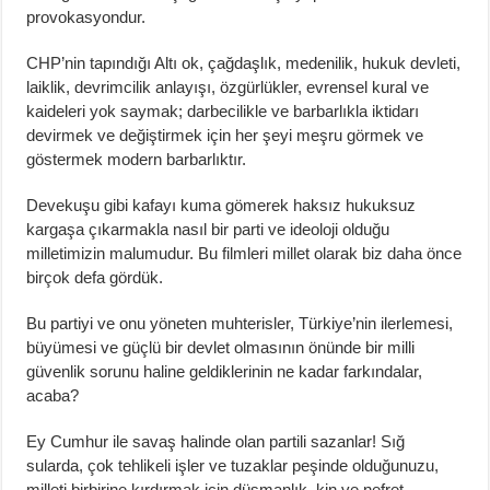
provokasyondur.
CHP’nin tapındığı Altı ok, çağdaşlık, medenilik, hukuk devleti,
laiklik, devrimcilik anlayışı, özgürlükler, evrensel kural ve
kaideleri yok saymak; darbecilikle ve barbarlıkla iktidarı
devirmek ve değiştirmek için her şeyi meşru görmek ve
göstermek modern barbarlıktır.
Devekuşu gibi kafayı kuma gömerek haksız hukuksuz
kargaşa çıkarmakla nasıl bir parti ve ideoloji olduğu
milletimizin malumudur. Bu filmleri millet olarak biz daha önce
birçok defa gördük.
Bu partiyi ve onu yöneten muhterisler, Türkiye’nin ilerlemesi,
büyümesi ve güçlü bir devlet olmasının önünde bir milli
güvenlik sorunu haline geldiklerinin ne kadar farkındalar,
acaba?
Ey Cumhur ile savaş halinde olan partili sazanlar! Sığ
sularda, çok tehlikeli işler ve tuzaklar peşinde olduğunuzu,
milleti birbirine kırdırmak için düşmanlık, kin ve nefret