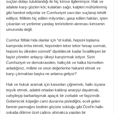
suçtan dolayı tutuklandığı ile hiç kimse ilgilenmiyor. Hak ve
adalete karşı gözleri kör, kulakları sağır, kalpleri mühürlenmiş
gibi hareket ediyorlar ve Cumhuriyet savcıları suçlanıp tehdit
ediliyor. Milletin hiç edilen milyonları, gasp edilen hakları, işten
çıkarılan ve yerlerine yandaş teröristlerin alınması kimsenin
umurunda değil.
Cumhur İttifakı’nda olanlar için “et kafalı, hepsini toplama
kampında imha etmeli, hepsinden teker teker hesap sormalı,
hepsini bu ülkeden sürmeli” diyebilecek kadar İsraillileşen bir
faşist yönetim anlayışı ülkeyi karıştırmak istiyor. Sizin
Cumhuriyet ve demokrasiden, halkçılık ve halka hizmetten
anladığınız, millete ve onun değerlerine hakaret etmek ve
karşı çıkmaktan başka ne anlama geliyor?
Hak ve hukuk aramak için kanunları çiğnemek, halkı isyana
teşvik etmek, adaleti ortadan kaldırıp anarşiyi dayatmak,
vahşileşip barbarlaşmak apaçık bir zorbalık ve faşizmdir.
Geberecek köpeğin cami duvarına pislediğini, eceli gelen
farenin parmağını kedinin gözüne soktuğu gibi Özel’in halkı
sokağa dökme özel çağrısı ahmakça yapılan bir