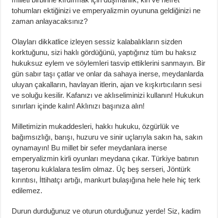
tohumları ektiğinizi ve emperyalizmin oyununa geldiğinizi ne
zaman anlayacaksınız?
Olayları dikkatlice izleyen sessiz kalabalıkların sizden
korktuğunu, sizi haklı gördüğünü, yaptığınız tüm bu haksız
hukuksuz eylem ve söylemleri tasvip ettiklerini sanmayın. Bir
gün sabır taşı çatlar ve onlar da sahaya inerse, meydanlarda
uluyan çakalların, havlayan itlerin, ajan ve kışkırtıcıların sesi
ve soluğu kesilir. Kafanızı ve aklıseliminizi kullanın! Hukukun
sınırları içinde kalın! Aklınızı başınıza alın!
Milletimizin mukaddesleri, hakkı hukuku, özgürlük ve
bağımsızlığı, barışı, huzuru ve sinir uçlarıyla sakın ha, sakın
oynamayın! Bu millet bir sefer meydanlara inerse
emperyalizmin kirli oyunları meydana çıkar. Türkiye batının
taşeronu kuklalara teslim olmaz. Üç beş serseri, Jöntürk
kırıntısı, İttihatçı artığı, mankurt bulaşığına hele hele hiç terk
edilemez.
Durun durduğunuz ve oturun oturduğunuz yerde! Siz, kadim