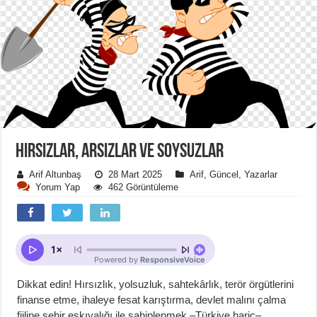
HIRSIZLAR, ARSIZLAR VE SOYSUZLAR
Arif Altunbaş
28 Mart 2025
Arif
,
Güncel
,
Yazarlar
Yorum Yap
462 Görüntüleme
Dikkat edin! Hırsızlık, yolsuzluk, sahtekârlık, terör örgütlerini
finanse etme, ihaleye fesat karıştırma, devlet malını çalma
fiiline şehir eşkıyalığı ile sahiplenmek –Türkiye hariç–