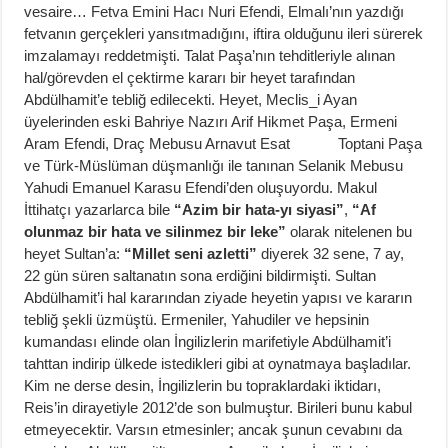
vesaire… Fetva Emini Hacı Nuri Efendi, Elmalı’nın yazdığı
fetvanın gerçekleri yansıtmadığını, iftira olduğunu ileri sürerek
imzalamayı reddetmişti. Talat Paşa’nın tehditleriyle alınan
hal/görevden el çektirme kararı bir heyet tarafından
Abdülhamit’e tebliğ edilecekti. Heyet, Meclis_i Ayan
üyelerinden eski Bahriye Nazırı Arif Hikmet Paşa, Ermeni
Aram Efendi, Draç Mebusu Arnavut Esat Toptani Paşa
ve Türk-Müslüman düşmanlığı ile tanınan Selanik Mebusu
Yahudi Emanuel Karasu Efendi’den oluşuyordu. Makul
İttihatçı yazarlarca bile
“Azim bir hata-yı siyasi”
,
“Af
olunmaz bir hata ve silinmez bir leke”
olarak nitelenen bu
heyet Sultan’a:
“Millet seni azletti”
diyerek 32 sene, 7 ay,
22 gün süren saltanatın sona erdiğini bildirmişti. Sultan
Abdülhamit’i hal kararından ziyade heyetin yapısı ve kararın
tebliğ şekli üzmüştü. Ermeniler, Yahudiler ve hepsinin
kumandası elinde olan İngilizlerin marifetiyle Abdülhamit’i
tahttan indirip ülkede istedikleri gibi at oynatmaya başladılar.
Kim ne derse desin, İngilizlerin bu topraklardaki iktidarı,
Reis’in dirayetiyle 2012’de son bulmuştur. Birileri bunu kabul
etmeyecektir. Varsın etmesinler; ancak şunun cevabını da