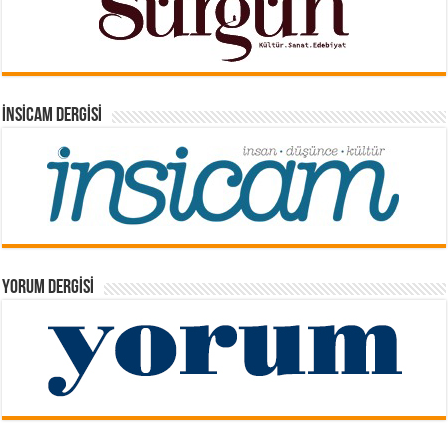
İNSICAM DERGISI
YORUM DERGISI