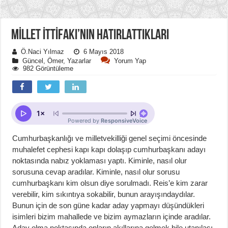
MİLLET İTTİFAKI’NIN HATIRLATTIKLARI
Ö.Naci Yılmaz
6 Mayıs 2018
Güncel
,
Ömer
,
Yazarlar
Yorum Yap
982 Görüntüleme
Cumhurbaşkanlığı ve milletvekilliği genel seçimi öncesinde
muhalefet cephesi kapı kapı dolaşıp cumhurbaşkanı adayı
noktasında nabız yoklaması yaptı. Kiminle, nasıl olur
sorusuna cevap aradılar. Kiminle, nasıl olur sorusu
cumhurbaşkanı kim olsun diye sorulmadı. Reis’e kim zarar
verebilir, kim sıkıntıya sokabilir, bunun arayışındaydılar.
Bunun için de son güne kadar aday yapmayı düşündükleri
isimleri bizim mahallede ve bizim aymazların içinde aradılar.
Aday olma noktasında onların akıllarına gelmek bile utanılası