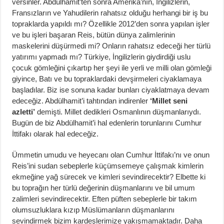
versinler. Abdülhamit’ten sonra Amerika’nın, İngilizlerin,
Fransızların ve Yahudilerin rahatsız olduğu herhangi bir iş bu
topraklarda yapıldı mı? Özellikle 2012’den sonra yapılan işler
ve bu işleri başaran Reis, bütün dünya zalimlerinin
maskelerini düşürmedi mi? Onların rahatsız edeceği her türlü
yatırımı yapmadı mı? Türkiye, İngilizlerin giydirdiği uslu
çocuk gömleğini çıkartıp her şeyi ile yerli ve milli olan gömleği
giyince, Batı ve bu topraklardaki devşirmeleri ciyaklamaya
başladılar. Biz ise sonuna kadar bunları ciyaklatmaya devam
edeceğiz. Abdülhamit’i tahtından indirenler
‘Millet seni
azletti’
demişti. Millet dedikleri Osmanlının düşmanlarıydı.
Bugün de biz Abdülhamit’i hal edenlerin torunlarını Cumhur
İttifakı olarak hal edeceğiz.
Ümmetin umudu ve heyecanı olan Cumhur İttifakı’nı ve onun
Reis’ini sudan sebeplerle küçümsemeye çalışmak kimlerin
ekmeğine yağ sürecek ve kimleri sevindirecektir? Elbette ki
bu toprağın her türlü değerinin düşmanlarını ve bil umum
zalimleri sevindirecektir. Eften püften sebeplerle bir takım
olumsuzluklara kızıp Müslümanların düşmanlarını
sevindirmek bizim kardeşlerimize yakışmamaktadır. Daha