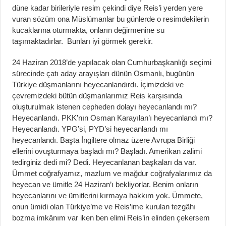
düne kadar birileriyle resim çekindi diye Reis’i yerden yere
vuran sözüm ona Müslümanlar bu günlerde o resimdekilerin
kucaklarına oturmakta, onların değirmenine su
taşımaktadırlar. Bunları iyi görmek gerekir.
24 Haziran 2018’de yapılacak olan Cumhurbaşkanlığı seçimi
sürecinde çatı aday arayışları dünün Osmanlı, bugünün
Türkiye düşmanlarını heyecanlandırdı. İçimizdeki ve
çevremizdeki bütün düşmanlarımız Reis karşısında
oluşturulmak istenen cepheden dolayı heyecanlandı mı?
Heyecanlandı. PKK’nın Osman Karayılan’ı heyecanlandı mı?
Heyecanlandı. YPG’si, PYD’si heyecanlandı mı
heyecanlandı. Başta İngiltere olmaz üzere Avrupa Birliği
ellerini ovuşturmaya başladı mı? Başladı. Amerikan zalimi
tedirginiz dedi mi? Dedi. Heyecanlanan başkaları da var.
Ümmet coğrafyamız, mazlum ve mağdur coğrafyalarımız da
heyecan ve ümitle 24 Haziran’ı bekliyorlar. Benim onların
heyecanlarını ve ümitlerini kırmaya hakkım yok. Ümmete,
onun ümidi olan Türkiye’me ve Reis’ime kurulan tezgâhı
bozma imkânım var iken ben elimi Reis’in elinden çekersem