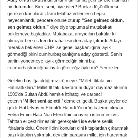
bir durumdur. Kim, seni, niye ister? Bunlar düşünülmesi
gereken konulardır. İsmi telaffuz edilenlerin hepsi
heyecanlandı, pencere önüne oturup
“Sen gelmez oldun,
sen gelmez oldun.”
diye diye toplumsal mutabakatı
beklemeye başladılar. Mutabakat arayıcıları baktılar ki
olmuyor herkes kendi mahallesinden aday çıkardı. Adayı
merakla beklenen CHP ise genel başkanlığına layık
görmediği birini cumhurbaşkanlığına aday gösterdi. Senin
partini yönetmeye layık görmediğin birini biz
cumhurbaşkanlığına layık göreceğiz öyle mi? Yemezler…
Gelelim başlığa aldığımız cümleye. “Millet İttifakı’nın
Hatırlattıkları.” Millet İttifakı kavramını duyar duymaz aklıma
1909’da Sultan Abdülhamit’e İttihatçı ve darbeci
çetenin
‘Millet seni azletti.’
demeleri geldi. Başka şeyler de
geldi. Hal fetvasını Elmalı’lı Hamdi Yazır’ın kaleme alması,
Fetva Emini Hacı Nuri Efendi’nin onayının istenmesi vs.
Tahttan el çektirilmesinin gerekçeleri ise evlere şenlik
iftiralarla dolu. Önemli dini konuları dini kitaplardan çıkartmak,
bazı kitapları yakmak, devletin parasını millet için harcamak