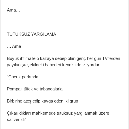
Ama…
TUTUKSUZ YARGILAMA
… Ama
B
üyük ihtimalle o kazaya sebep olan genç her
gün TV’lerden
yayılan şu şekildeki
haber
leri kendisi de izliyordur:
“
Çocuk parkında
Pompalı tüfek ve tabancalarla
B
ir
birine a
teş edip kavga eden iki grup
Çıkarıldıkları mahkemede tutuksuz yargılanmak üzere
salıverildi”