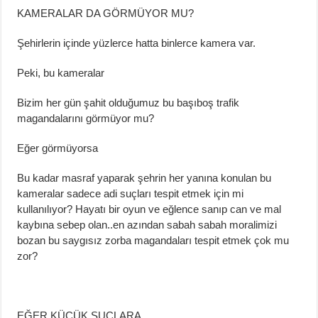
KAMERALAR
DA
GÖRMÜYOR MU?
Şehirlerin içinde yüzlerce hatta binlerce kamera var.
P
eki, bu kameralar
Bizim her gün şahit olduğumuz bu başıboş trafik
magandalarını görmüyor mu?
Eğer görmüyorsa
Bu kadar masraf
yaparak
şehrin her yanına konulan bu
kameralar sadece adi suçları te
spit etmek için
mi
kullanılıyor? Hayatı bir oyun ve eğlence sanıp
can ve mal
kaybına sebep
olan
..
en
azından
sabah sabah
moralimizi
bozan bu saygısız zorba magandaları tespit etmek çok mu
zor?
EĞER KÜÇÜK SUÇLARA