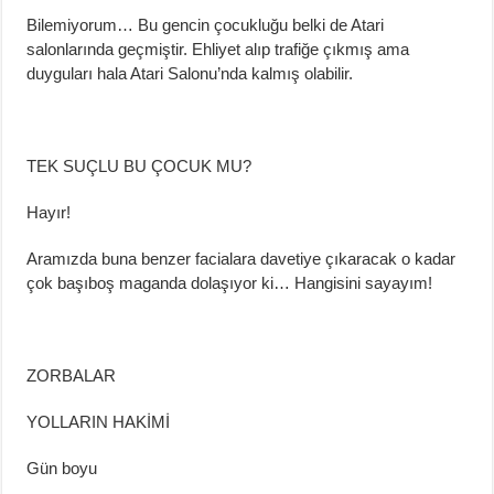
Bilemiyorum… Bu gencin çocukluğu belki de Atari
salonlarında geçmiştir. Ehliyet alıp trafiğe çıkmış ama
duyguları hala Atar
i Salonu’nda kalmış olabilir.
TEK SUÇLU BU ÇOCUK MU?
Hayır!
Aramızda buna benzer facialara davetiye çıkaracak o kadar
çok
başıboş
maganda
dolaşıyor ki… Hangisini sayayım!
ZORBALAR
YOLLARIN
HAKİMİ
Gün boyu