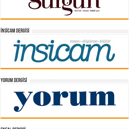
İNSICAM DERGISI
YORUM DERGISI