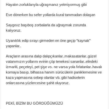
Hayatın zorluklarıyla uğraşmanız yetmiyormuş gibi
Eve dönerken bu sefer y
ollarda kural tanımadan dolaşan
Saygısız b
aşı
boş zorbalarla da uğraşmak zorunda
kalıyoruz.
Uyanıklık e
dip sırayı girmeden en öne geçip
“kaynak”
yapanlar
..
Araçların arasına dalıp
dalıp
çıkanlar
..
makas
atanlar
..
güzel
vatanımızın
yolları
nı evinin çöp tenekesi
sa
nanlar
..
elinde
ki
izmarit
i
, peçete
yi
, pet şişe vs. ne varsa yola
fırlatanlar
..
havalı
kornaya basıp, bilhassa hanım sürücülerin paniklemesine ve
kaza yapmasına
sebep olanlar vb. gibi hadis
elerin
onlarcasına yüzlercesine
şahit oluyoruz.
PEKİ,
BİZİM
BU
GÖRDÜĞÜMÜZÜ