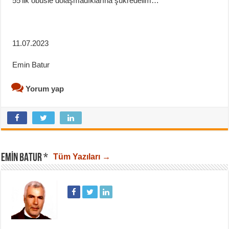
55’lik obüsle dolaşmadıklarına şükredelim…
11.07.2023
Emin Batur
Yorum yap
EMIN BATUR *
Tüm Yazıları →