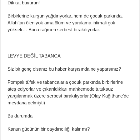
Dikkat buyurun!
Birbirlerine kurşun
yağdırıyorlar
..
hem
de çocuk parkında.
Allah’tan öl
en yok ama ölüm ve yaralama
ihtimali
çok
yüksek
…
Buna rağmen serbest bırakılıyorlar.
LEVYE DEĞİL TABANCA
Siz bir genç olsanız bu
haber karşısında ne yaparsınız?
Pompalı tüfek ve tabancalarla çocuk parkında birbirlerine
ateş ediyorlar ve çıkarıldıkları mahkeme
de
tutuksuz
yargılanmak üzere serbest
bırakılıyorlar.(
Olay
Kağıthane’de
meydana gelmişti)
Bu durumda
Kanun gücünün bir caydırıcılığı kalır mı?