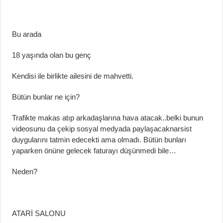
Bu arada
18 yaşında olan
bu genç
Kendisi ile birlikte
ailesini de mahvetti.
Bütün bunlar ne için?
Trafikte makas a
tıp arkadaşlarına hava
atacak
..
b
elki
bunun
videosunu
da
ç
ekip sosyal medyada paylaşacak
narsist
duygularını tatmin edec
ek
ti ama olmadı. Bütün bunları
yaparken önüne gelece
k faturayı düşünmedi
bile…
Neden?
ATARİ SALONU