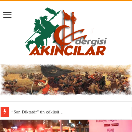
“Son Diktatör” ün çöküşü…