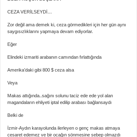
CEZA VERİLSEYDİ…
Zor değil ama demek ki, ceza görmedikleri için her gün aynı
s
aygısızlıklarını yapmaya devam ediyorlar.
Eğer
Elindeki izmariti arabanın camından fırlattığında
Amerika’daki gibi 800 $ ceza alsa
Veya
Makas
attığında
..
sağını
so
lunu taciz ede ede yol alan
magandaların ehliyeti iptal edilip arabası bağlansaydı
Belki de
İzmir-Aydın karay
olunda ilerleyen o genç makas atmaya
cesaret edemez ve bir ocağın sönmesine sebep olmazdı