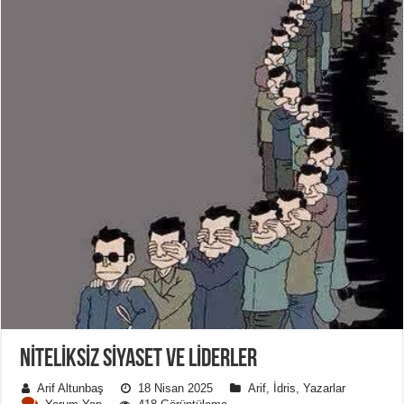
NITELIKSIZ SIYASET VE LIDERLER
Arif Altunbaş
18 Nisan 2025
Arif
,
İdris
,
Yazarlar