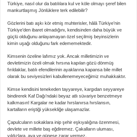
Türkiye, nasıl olur da batılılara kul ve köle olmayı şeref bilen
mankurtlaşmış Jönlüklere terk edilebilir?
Gözlerini batı aşkı kör etmiş muhterisler, hâlâ Türkiye’nin
Türkiye’den ibaret olmadığını, kendisinden daha büyük ve
güçlü olduğunu anlayamayan özel seçilmiş beyinsizlerin
kimin uşağı olduğunu fark edememektedir.
Kimsenin özeline lafımız yok. Ancak milletimizin ve
devletimizin özeli olmak hırsına kapılan gözü dönmüş
fırıldaklar, batılı efendilerinin ayaklarına kapansa bile millet
olarak bu seviyesizleri kabullenemeyeceğimiz muhakkaktır.
Kimse kendisini tenekeden tayyareye, kargıdan seyyareye
bindirerek Kaf Dağı’ndaki beyaz atlı süvariye benzetmeye
kalkmasın! Kargalar ne kadar hırslanırsa hırslansın,
kartalların eriştiği yüksekliğe ulaşamazlar.
Çapulcuların sokaklara inip şehir eşkıyalığına özenmesi,
devlete ve millete baş eğdiremez. Çakalların uluması,
yıldızlara, aya ve güneşe zarar vermez.