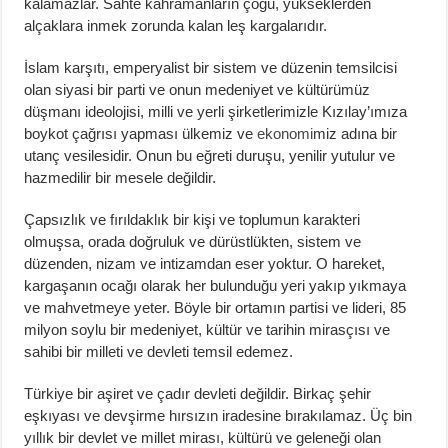
kalamazlar. Sahte kahramanların çoğu, yükseklerden
alçaklara inmek zorunda kalan leş kargalarıdır.
İslam karşıtı, emperyalist bir sistem ve düzenin temsilcisi
olan siyasi bir parti ve onun medeniyet ve kültürümüz
düşmanı ideolojisi, milli ve yerli şirketlerimizle Kızılay’ımıza
boykot çağrısı yapması ülkemiz ve
ekonomi
miz adına bir
utanç vesilesidir. Onun bu eğreti duruşu, yenilir yutulur ve
hazmedilir bir mesele değildir.
Çapsızlık ve fırıldaklık bir kişi ve toplumun karakteri
olmuşsa, orada doğruluk ve dürüstlükten, sistem ve
düzenden, nizam ve intizamdan eser yoktur. O hareket,
kargaşanın ocağı olarak her bulunduğu yeri yakıp yıkmaya
ve mahvetmeye yeter. Böyle bir ortamın partisi ve lideri, 85
milyon soylu bir medeniyet, kültür ve tarihin mirasçısı ve
sahibi bir milleti ve devleti temsil edemez.
Türkiye bir aşiret ve çadır devleti değildir. Birkaç şehir
eşkıyası ve devşirme hırsızın iradesine bırakılamaz. Üç bin
yıllık bir devlet ve millet mirası, kültürü ve geleneği olan