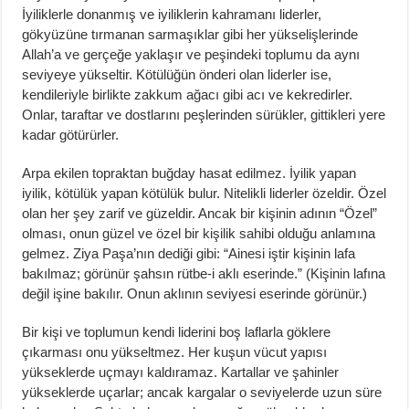
İyiliklerle donanmış ve iyiliklerin kahramanı liderler,
gökyüzüne tırmanan sarmaşıklar gibi her yükselişlerinde
Allah’a ve gerçeğe yaklaşır ve peşindeki toplumu da aynı
seviyeye yükseltir. Kötülüğün önderi olan liderler ise,
kendileriyle birlikte zakkum ağacı gibi acı ve kekredirler.
Onlar, taraftar ve dostlarını peşlerinden sürükler, gittikleri yere
kadar götürürler.
Arpa ekilen topraktan buğday hasat edilmez. İyilik yapan
iyilik, kötülük yapan kötülük bulur. Nitelikli liderler özeldir. Özel
olan her şey zarif ve güzeldir. Ancak bir kişinin adının “Özel”
olması, onun güzel ve özel bir kişilik sahibi olduğu anlamına
gelmez. Ziya Paşa’nın dediği gibi: “Ainesi iştir kişinin lafa
bakılmaz; görünür şahsın rütbe-i aklı eserinde.” (Kişinin lafına
değil işine bakılır. Onun aklının seviyesi eserinde görünür.)
Bir kişi ve toplumun kendi liderini boş laflarla göklere
çıkarması onu yükseltmez. Her kuşun vücut yapısı
yükseklerde uçmayı kaldıramaz. Kartallar ve şahinler
yükseklerde uçarlar; ancak kargalar o seviyelerde uzun süre