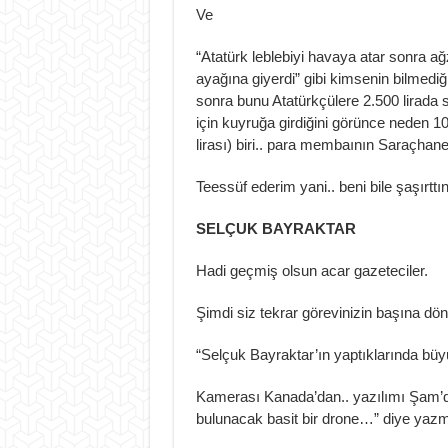
Ve
“Atatürk leblebiyi havaya atar sonra ağ
ayağına giyerdi” gibi kimsenin bilmediği 
sonra bunu Atatürkçülere 2.500 lirada 
için kuyruğa girdiğini görünce neden 1
lirası) biri.. para membaının Saraçhan
Teessüf ederim yani.. beni bile şaşırttın
SELÇUK BAYRAKTAR
Hadi geçmiş olsun acar gazeteciler.
Şimdi siz tekrar görevinizin başına dö
“Selçuk Bayraktar’ın yaptıklarında büy
Kamerası Kanada’dan.. yazılımı Şam’da
bulunacak basit bir drone…” diye yaz