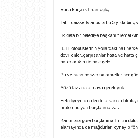
Buna karşılık İmamoğlu;
Tabir caizse İstanbul’a bu 5 yılda bir ç
İlk defa bir belediye başkanı “Temel A
İETT otobüslerinin yollardaki hali he
devrilenler..çarpışanlar hatta ve hatta 
haller artık rutin hale geldi.
Bu ve buna benzer sakametler her gün
Sözü fazla uzatmaya gerek yok.
Belediyeyi nereden tutarsanız dökülüyo
mütemadiyen borçlanma var.
Kanunlara göre borçlanma limitini dol
alamayınca da mağdurları oynayıp “önü