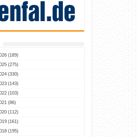
026 (189)
025 (275)
024 (330)
023 (143)
022 (103)
021 (86)
020 (112)
019 (161)
018 (195)