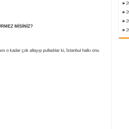
►
2
►
2
►
2
RMEZ MİSİNİZ?
►
2
ı o kadar çok allayıp pulladılar ki, İstanbul halkı onu