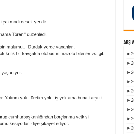
ivi çakmadı desek yeridir.
tmama Töreni” düzenledi.
ARŞIV
rkesin malumu… Durduk yerde yananlar..
çok kritik bir kavşakta otobüsün mazotu bitenler vs. gibi
►
2
►
2
►
2
 yaşanıyor.
►
2
►
2
r. Yatırım yok.. üretim yok.. iş yok ama buna karşılık
►
2
►
2
durup cumhurbaşkanlığından borçlanma yetkisi
►
2
mü kesiyorlar” diye şikâyet ediyor.
►
2