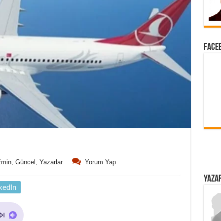
FACEB
min
,
Güncel
,
Yazarlar
Yorum Yap
YAZAR
kedIn