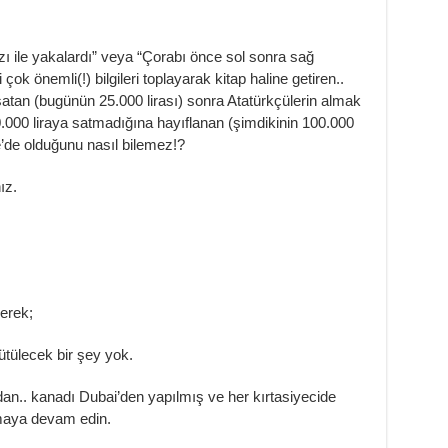
zı ile yakalardı” veya “Çorabı önce sol sonra sağ
çok önemli(!) bilgileri toplayarak kitap haline getiren..
satan (bugünün 25.000 lirası) sonra Atatürkçülerin almak
0.000 liraya satmadığına hayıflanan (şimdikinin 100.000
e’de olduğunu nasıl bilemez!?
ız.
nerek;
ütülecek bir şey yok.
n.. kanadı Dubai’den yapılmış ve her kırtasiyecide
maya devam edin.