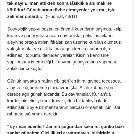
takmayın. İman ettikten sonra fâsıklıkla anılmak ne
kötüdür! Günahlarına tövbe etmeyenler yok mu, işte
zalimler onlardır.”
(Hucurât, 49/11)
Sosyolojik yapıyı bozan en önemli kusurların başında, kalp
kıran ve gönül yarası açan davranışlar gelir. İnsanların
aleyhine ortaya atılan iftiralar, zan üzerine kurulan olumsuz
yakıştırmalar ve gizli kalması gereken kusurların ifşa
edilmesi, toplumu derinden yaralar. Kişinin kendisine
yapılmasını istemediği bir davranışı başkasına yapması,
ahlaki bir çöküştür.
Günlük hayatta sıradan gibi görülen iftira, gıybet, tecessüs,
alay ve küçümseme gibi davranışlar, Allah katında son
derece ağır günahlardandır. Bu davranışlar, Kur’an’da
kardeşinin etini yemek kadar çirkin bir tabloyla ifade
edilmiştir. Böyle bir manzaranın parçası olmamak için ilahi
rahmete sığınmak gerekir.
“Ey iman edenler! Zannın çoğundan sakının; çünkü bazı
zanlar günahtır. Gizlilikleri araştırmayın, birbirinizin