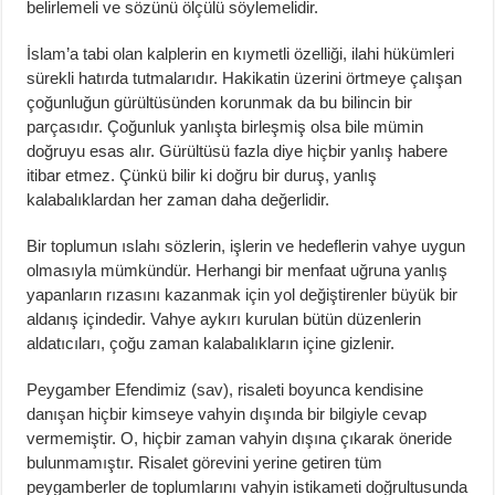
belirlemeli ve sözünü ölçülü söylemelidir.
İslam’a tabi olan kalplerin en kıymetli özelliği, ilahi hükümleri
sürekli hatırda tutmalarıdır. Hakikatin üzerini örtmeye çalışan
çoğunluğun gürültüsünden korunmak da bu bilincin bir
parçasıdır. Çoğunluk yanlışta birleşmiş olsa bile mümin
doğruyu esas alır. Gürültüsü fazla diye hiçbir yanlış habere
itibar etmez. Çünkü bilir ki doğru bir duruş, yanlış
kalabalıklardan her zaman daha değerlidir.
Bir toplumun ıslahı sözlerin, işlerin ve hedeflerin vahye uygun
olmasıyla mümkündür. Herhangi bir menfaat uğruna yanlış
yapanların rızasını kazanmak için yol değiştirenler büyük bir
aldanış içindedir. Vahye aykırı kurulan bütün düzenlerin
aldatıcıları, çoğu zaman kalabalıkların içine gizlenir.
Peygamber Efendimiz (sav), risaleti boyunca kendisine
danışan hiçbir kimseye vahyin dışında bir bilgiyle cevap
vermemiştir. O, hiçbir zaman vahyin dışına çıkarak öneride
bulunmamıştır. Risalet görevini yerine getiren tüm
peygamberler de toplumlarını vahyin istikameti doğrultusunda