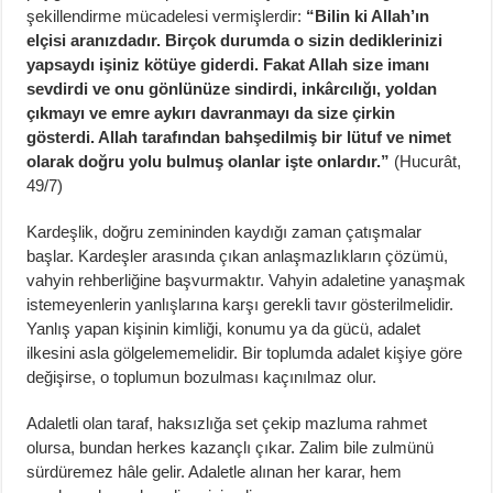
şekillendirme mücadelesi vermişlerdir:
“Bilin ki Allah’ın
elçisi aranızdadır. Birçok durumda o sizin dediklerinizi
yapsaydı işiniz kötüye giderdi. Fakat Allah size imanı
sevdirdi ve onu gönlünüze sindirdi, inkârcılığı, yoldan
çıkmayı ve emre aykırı davranmayı da size çirkin
gösterdi. Allah tarafından bahşedilmiş bir lütuf ve nimet
olarak doğru yolu bulmuş olanlar işte onlardır.”
(Hucurât,
49/7)
Kardeşlik, doğru zemininden kaydığı zaman çatışmalar
başlar. Kardeşler arasında çıkan anlaşmazlıkların çözümü,
vahyin rehberliğine başvurmaktır. Vahyin adaletine yanaşmak
istemeyenlerin yanlışlarına karşı gerekli tavır gösterilmelidir.
Yanlış yapan kişinin kimliği, konumu ya da gücü, adalet
ilkesini asla gölgelememelidir. Bir toplumda adalet kişiye göre
değişirse, o toplumun bozulması kaçınılmaz olur.
Adaletli olan taraf, haksızlığa set çekip mazluma rahmet
olursa, bundan herkes kazançlı çıkar. Zalim bile zulmünü
sürdüremez hâle gelir. Adaletle alınan her karar, hem