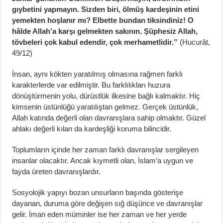
gıybetini yapmayın. Sizden biri, ölmüş kardeşinin etini
yemekten hoşlanır mı? Elbette bundan tiksindiniz! O
hâlde Allah’a karşı gelmekten sakının. Şüphesiz Allah,
tövbeleri çok kabul edendir, çok merhametlidir.”
(Hucurât,
49/12)
İnsan, aynı kökten yaratılmış olmasına rağmen farklı
karakterlerde var edilmiştir. Bu farklılıkları huzura
dönüştürmenin yolu, dürüstlük ilkesine bağlı kalmaktır. Hiç
kimsenin üstünlüğü yaratılıştan gelmez. Gerçek üstünlük,
Allah katında değerli olan davranışlara sahip olmaktır. Güzel
ahlakı değerli kılan da kardeşliği koruma bilincidir.
Toplumların içinde her zaman farklı davranışlar sergileyen
insanlar olacaktır. Ancak kıymetli olan, İslam’a uygun ve
fayda üreten davranışlardır.
Sosyolojik yapıyı bozan unsurların başında gösterişe
dayanan, duruma göre değişen sığ düşünce ve davranışlar
gelir. İman eden müminler ise her zaman ve her yerde