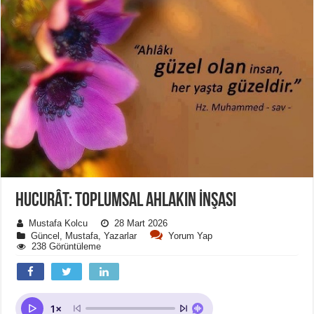
HUCURÂT: TOPLUMSAL AHLAKIN İNŞASI
Mustafa Kolcu
28 Mart 2026
Güncel
,
Mustafa
,
Yazarlar
Yorum Yap
238 Görüntüleme