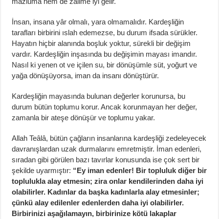
mazluma hem de zalime iyi gelir.
İnsan, insana yâr olmalı, yara olmamalıdır. Kardeşliğin
tarafları birbirini ıslah edemezse, bu durum ifsada sürükler.
Hayatın hiçbir alanında boşluk yoktur, sürekli bir değişim
vardır. Kardeşliğin inşasında bu değişimin mayası imandır.
Nasıl ki yenen ot ve içilen su, bir dönüşümle süt, yoğurt ve
yağa dönüşüyorsa, iman da insanı dönüştürür.
Kardeşliğin mayasında bulunan değerler korunursa, bu
durum bütün toplumu korur. Ancak korunmayan her değer,
zamanla bir ateşe dönüşür ve toplumu yakar.
Allah Teâlâ, bütün çağların insanlarına kardeşliği zedeleyecek
davranışlardan uzak durmalarını emretmiştir. İman edenleri,
sıradan gibi görülen bazı tavırlar konusunda ise çok sert bir
şekilde uyarmıştır:
“Ey iman edenler! Bir topluluk diğer bir
toplulukla alay etmesin; zira onlar kendilerinden daha iyi
olabilirler. Kadınlar da başka kadınlarla alay etmesinler;
çünkü alay edilenler edenlerden daha iyi olabilirler.
Birbirinizi aşağılamayın, birbirinize kötü lakaplar