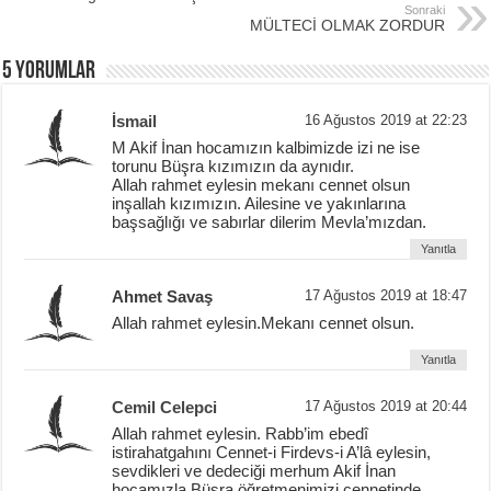
Sonraki
MÜLTECİ OLMAK ZORDUR
5 YORUMLAR
İsmail
16 Ağustos 2019 at 22:23
M Akif İnan hocamızın kalbimizde izi ne ise
torunu Büşra kızımızın da aynıdır.
Allah rahmet eylesin mekanı cennet olsun
inşallah kızımızın. Ailesine ve yakınlarına
başsağlığı ve sabırlar dilerim Mevla’mızdan.
Yanıtla
Ahmet Savaş
17 Ağustos 2019 at 18:47
Allah rahmet eylesin.Mekanı cennet olsun.
Yanıtla
Cemil Celepci
17 Ağustos 2019 at 20:44
Allah rahmet eylesin. Rabb’im ebedî
istirahatgahını Cennet-i Firdevs-i A’lâ eylesin,
sevdikleri ve dedeciği merhum Akif İnan
hocamızla Büşra öğretmenimizi cennetinde