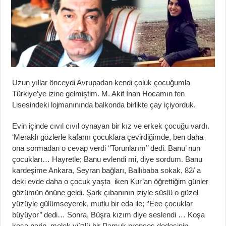
Uzun yıllar önceydi Avrupadan kendi çoluk çocuğumla
Türkiye’ye izine gelmiştim. M. Akif İnan Hocamın fen
Lisesindeki lojmanınında balkonda birlikte çay içiyorduk.
Evin içinde cıvıl cıvıl oynayan bir kız ve erkek çocuğu vardı.
‘Meraklı gözlerle kafamı çocuklara çevirdiğimde, ben daha
ona sormadan o cevap verdi ‘’Torunlarım’’ dedi. Banu’ nun
çocukları… Hayretle; Banu evlendi mi, diye sordum. Banu
kardeşime Ankara, Seyran bağları, Ballıbaba sokak, 82/ a
deki evde daha o çocuk yaşta iken Kur’an öğrettiğim günler
gözümün önüne geldi. Şark çıbanının iziyle süslü o güzel
yüzüyle gülümseyerek, mutlu bir eda ile; ‘’Eee çocuklar
büyüyor’’ dedi… Sonra, Büşra kızım diye seslendi … Koşa
koşa narin, melek yüzlü bir Pamuk prenses dedesinin