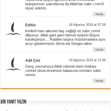
buluştursun, yakınlarına da Allah’tan sabr-ı cemîl
niyaz ederim.
Yanıtla
Editör
18 Ağustos 2019 at 07:59
Kederli İnan ailesine baş sağlığı ve sabrı cemil
diliyoruz. Allah gani gani rahmet eylesin Büşra
kardeşimize… Rabbim başka müslümanlara aynı
acıyı göstermesin. Akıncılar Dergisi ailesi
Yanıtla
Adil Çini
19 Ağustos 2019 at 21:08
Genç yavrumuza Allah rahmet etsin mekanı
cennet olsun.Annesine babasına mevlam sabır
versin.
Yanıtla
BIR YANIT YAZIN