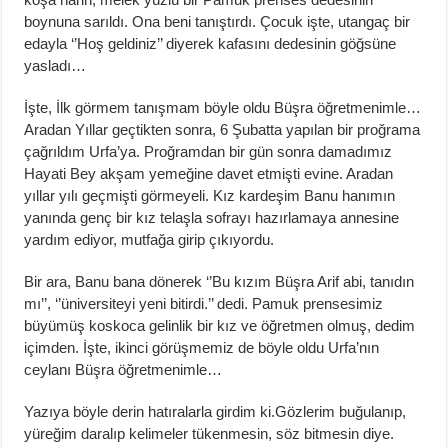
boynuna sarıldı. Ona beni tanıştırdı. Çocuk işte, utangaç bir
edayla ‘’Hoş geldiniz’’ diyerek kafasını dedesinin göğsüne
yasladı…
İşte, İlk görmem tanışmam böyle oldu Büşra öğretmenimle…
Aradan Yıllar geçtikten sonra, 6 Şubatta yapılan bir proğrama
çağrıldım Urfa’ya. Proğramdan bir gün sonra damadımız
Hayati Bey akşam yemeğine davet etmişti evine. Aradan
yıllar yılı geçmişti görmeyeli. Kız kardeşim Banu hanımın
yanında genç bir kız telaşla sofrayı hazırlamaya annesine
yardım ediyor, mutfağa girip çıkıyordu.
Bir ara, Banu bana dönerek ‘’Bu kızım Büşra Arif abi, tanıdın
mı’’, ‘’üniversiteyi yeni bitirdi.’’ dedi. Pamuk prensesimiz
büyümüş koskoca gelinlik bir kız ve öğretmen olmuş, dedim
içimden. İşte, ikinci görüşmemiz de böyle oldu Urfa’nın
ceylanı Büşra öğretmenimle…
Yazıya böyle derin hatıralarla girdim ki.Gözlerim buğulanıp,
yüreğim daralıp kelimeler tükenmesin, söz bitmesin diye.