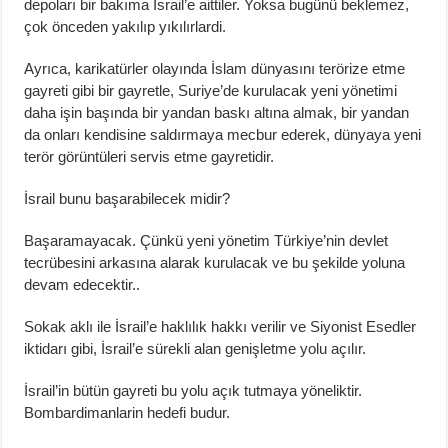
depoları bir bakıma İsrail’e aittiler. Yoksa bugünü beklemez,
çok önceden yakılıp yıkılırlardi.
Ayrıca, karikatürler olayında İslam dünyasını terörize etme
gayreti gibi bir gayretle, Suriye’de kurulacak yeni yönetimi
daha işin başında bir yandan baskı altına almak, bir yandan
da onları kendisine saldırmaya mecbur ederek, dünyaya yeni
terör görüntüleri servis etme gayretidir.
İsrail bunu başarabilecek midir?
Başaramayacak. Çünkü yeni yönetim Türkiye’nin devlet
tecrübesini arkasına alarak kurulacak ve bu şekilde yoluna
devam edecektir..
Sokak aklı ile İsrail’e haklılık hakkı verilir ve Siyonist Esedler
iktidarı gibi, İsrail’e sürekli alan genişletme yolu açılır.
İsrail’in bütün gayreti bu yolu açık tutmaya yöneliktir.
Bombardimanlarin hedefi budur.