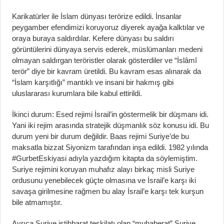
Karikatürler ile İslam dünyası terörize edildi. İnsanlar
peygamber efendimizi koruyoruz diyerek ayağa kalktılar ve
oraya buraya saldırdılar. Kefere dünyası bu saldırı
görüntülerini dünyaya servis ederek, müslümanları medeni
olmayan saldırgan teröristler olarak gösterdiler ve “İslâmî
terör” diye bir kavram üretildi. Bu kavram esas alınarak da
“İslam karşıtlığı” mantıklı ve insani bir hakmış gibi
uluslararası kurumlara bile kabul ettirildi.
İkinci durum: Esed rejimi İsrail’in göstermelik bir düşmanı idi.
Yani iki rejim arasında stratejik düşmanlık söz konusu idi. Bu
durum yeni bir durum değildir. Baas rejimi Suriye’de bu
maksatla bizzat Siyonizm tarafından inşa edildi. 1982 yılında
#GurbetEskiyasi adıyla yazdığım kitapta da söylemiştim.
Suriye rejimini koruyan muhafız alayı birkaç misli Suriye
ordusunu yenebilecek güçte olmasına ve İsrail’e karşı iki
savaşa girilmesine rağmen bu alay İsrail’e karşı tek kurşun
bile atmamıştır.
Ayrıca Suriye istihbarat teşkilatı olan “muhaberat” Suriye