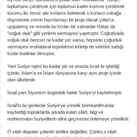
toplumunu çürütmek için toplumun kadın kısmını çürütmek
lüzumu ile: temiz aile kızlarını kirleterek o kızların sokağa
düşmesine zemin hazırlamayı bir proje olarak yıllarca
uygulamış ve mesela bu kızları bir zamanlar Hatay da
“soğuk oluk” gibi yerlerin sermayesi yapmıştır. Coğrafyada
soğuk oluk benzeri ne kadar yer varsa, hepsinin çoğunluk
sermayesi muhaberat teşkilatının kirletip de sektöre sattığı
kızlar-kadinlar olmuştur.
Yani Suriye rejimi bu kadar pis ve esasta İsrail ile işbirliği
içinde, İslam’a ve İslam dünyasına karşı aynı proje içinde
olan ülkelerdir.
İsrail yani Siyonizm bugünlük halde Suriye’yi kaybetmiştir.
İsrail’in bu günlerde Suriye’ye yönelik bombardimanlar
kaybettiği topraklarda arkada kalan silah, bilgi ve
mühimmatın Suriyelilerin eline geçmesini önlemeye yöneliktir.
O silah depoları yıllardır tehlike değildiler. Çünkü o silah