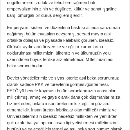
engellemelere, zorluk ve tehditlere rağmen batı
emperyalizminin zihin ve düşünce, kültür ve sanat işgaline
karşı omurgalı bir duruş sergilemişlerdir.
Emperyalist sistem ve düzenlerin baskısı altında şanzuman
dağıtmış, bütün cıvataları gevşemiş, serseri mayın gibi
ortalıkta dolaşan ve piyasada kalabalık görünen, idealsiz,
ülküsüz aydınların üniversite ve eğitim kurumlarına
doldurulması milletimizin, ülkemizin ve ülkümüzün yolu
üzerinde en büyük tehlike arz etmektedir. Milletimizin asıl
beka sorunu budur.
Devlet yöneticilerimiz ve siyasi otorite asıl beka sorunumuz
olarak sadece PKK ve türevlerini görmesi/göstermesi,
FETÖ’yü hedefe koyması bütün sorunlarımızın anası olan
mili çıkmış, amaç ve gaye olarak daha çok düşmanlarımıza
hizmet eden, onlara insan üreten milsiz eğitimi göz ardı
etmemelidir. İnsan üreten fabrikalar olan milli eğitimimiz ve
Üniversitelerimizin idealsiz hedefsiz millilikten ve yerlilikten
çok uzak, batıya tapınan insan tipi yetiştirmesi milletimizin
bugünü ve geleceği için temel ve asıl beka sorunumuz olarak