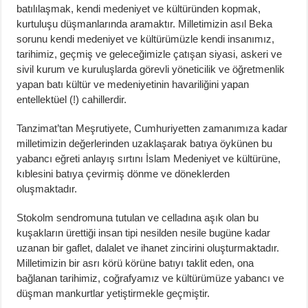
batılılaşmak, kendi medeniyet ve kültüründen kopmak,
kurtuluşu düşmanlarında aramaktır. Milletimizin asıl Beka
sorunu kendi medeniyet ve kültürümüzle kendi insanımız,
tarihimiz, geçmiş ve geleceğimizle çatışan siyasi, askeri ve
sivil kurum ve kuruluşlarda görevli yöneticilik ve öğretmenlik
yapan batı kültür ve medeniyetinin havariliğini yapan
entellektüel (!) cahillerdir.
Tanzimat’tan Meşrutiyete, Cumhuriyetten zamanımıza kadar
milletimizin değerlerinden uzaklaşarak batıya öykünen bu
yabancı eğreti anlayış sırtını İslam Medeniyet ve kültürüne,
kıblesini batıya çevirmiş dönme ve döneklerden
oluşmaktadır.
Stokolm sendromuna tutulan ve celladına aşık olan bu
kuşakların ürettiği insan tipi nesilden nesile bugüne kadar
uzanan bir gaflet, dalalet ve ihanet zincirini oluşturmaktadır.
Milletimizin bir asrı körü körüne batıyı taklit eden, ona
bağlanan tarihimiz, coğrafyamız ve kültürümüze yabancı ve
düşman mankurtlar yetiştirmekle geçmiştir.