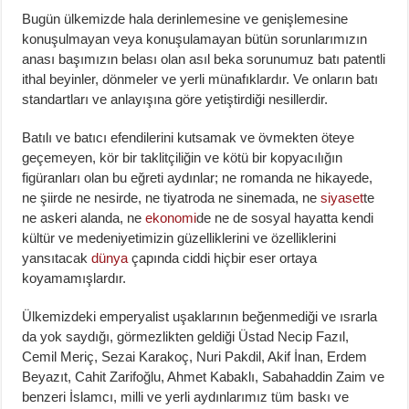
Bugün ülkemizde hala derinlemesine ve genişlemesine
konuşulmayan veya konuşulamayan bütün sorunlarımızın
anası başımızın belası olan asıl beka sorunumuz batı patentli
ithal beyinler, dönmeler ve yerli münafıklardır. Ve onların batı
standartları ve anlayışına göre yetiştirdiği nesillerdir.
Batılı ve batıcı efendilerini kutsamak ve övmekten öteye
geçemeyen, kör bir taklitçiliğin ve kötü bir kopyacılığın
figüranları olan bu eğreti aydınlar; ne romanda ne hikayede,
ne şiirde ne nesirde, ne tiyatroda ne sinemada, ne
siyaset
te
ne askeri alanda, ne
ekonomi
de ne de sosyal hayatta kendi
kültür ve medeniyetimizin güzelliklerini ve özelliklerini
yansıtacak
dünya
çapında ciddi hiçbir eser ortaya
koyamamışlardır.
Ülkemizdeki emperyalist uşaklarının beğenmediği ve ısrarla
da yok saydığı, görmezlikten geldiği Üstad Necip Fazıl,
Cemil Meriç, Sezai Karakoç, Nuri Pakdil, Akif İnan, Erdem
Beyazıt, Cahit Zarifoğlu, Ahmet Kabaklı, Sabahaddin Zaim ve
benzeri İslamcı, milli ve yerli aydınlarımız tüm baskı ve