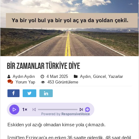
BİR ZAMANLAR TÜRKİYE DİYE
Aydın Aydın
4 Mart 2025
Aydın
,
Güncel
,
Yazarlar
Yorum Yap
453 Görüntüleme
Eskiden yol azığı olmadan kimse yola çıkmazdı.
İzmit’ten Erzincan’a en erken 36 saatte giderdik. 48 saat değil