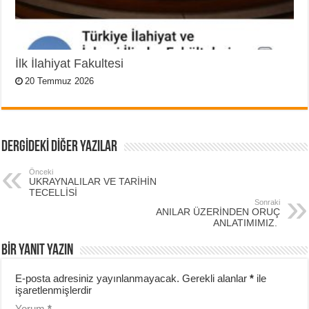
İlk İlahiyat Fakultesi
20 Temmuz 2026
DERGİDEKİ DİĞER YAZILAR
Önceki
UKRAYNALILAR VE TARİHİN
TECELLİSİ
Sonraki
ANILAR ÜZERİNDEN ORUÇ
ANLATIMIMIZ.
BIR YANIT YAZIN
E-posta adresiniz yayınlanmayacak.
Gerekli alanlar
*
ile
işaretlenmişlerdir
Yorum
*