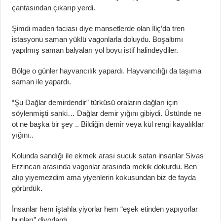
çantasından çıkarıp yerdi.
Şimdi maden faciası diye mansetlerde olan İliç’da tren
istasyonu saman yüklü vagonlarla doluydu. Boşaltımı
yapılmış saman balyaları yol boyu istif halindeydiler.
Bölge o günler hayvancılık yapardı. Hayvancılığı da taşıma
saman ile yapardı.
“Şu Dağlar demirdendir” türküsü oraların dağları için
söylenmişti sanki… Dağlar demir yığını gibiydi. Üstünde ne
ot ne başka bir şey .. Bildiğin demir veya kül rengi kayalıklar
yığını..
Kolunda sandığı ile ekmek arası sucuk satan insanlar Sivas
Erzincan arasında vagonlar arasında mekik dokurdu. Ben
alıp yiyemezdim ama yiyenlerin kokusundan biz de fayda
görürdük.
İnsanlar hem iştahla yiyorlar hem “eşek etinden yapıyorlar
bunları” diyorlardı.