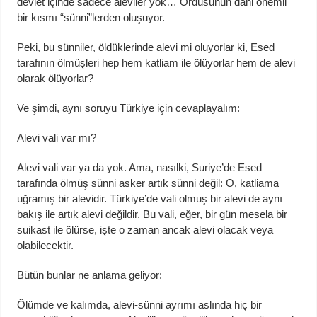
devlet içinde sadece aleviler yok… Ordusunun dahi önemli
bir kısmı “sünni”lerden oluşuyor.
Peki, bu sünniler, öldüklerinde alevi mi oluyorlar ki, Esed
tarafının ölmüşleri hep hem katliam ile ölüyorlar hem de alevi
olarak ölüyorlar?
Ve şimdi, aynı soruyu Türkiye için cevaplayalım:
Alevi vali var mı?
Alevi vali var ya da yok. Ama, nasılki, Suriye’de Esed
tarafında ölmüş sünni asker artık sünni değil: O, katliama
uğramış bir alevidir. Türkiye’de vali olmuş bir alevi de aynı
bakış ile artık alevi değildir. Bu vali, eğer, bir gün mesela bir
suikast ile ölürse, işte o zaman ancak alevi olacak veya
olabilecektir.
Bütün bunlar ne anlama geliyor:
Ölümde ve kalımda, alevi-sünni ayrımı aslında hiç bir