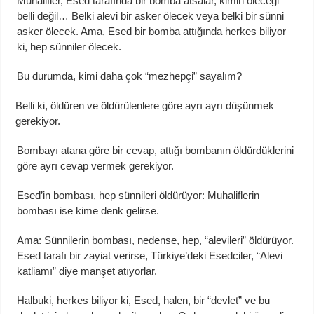
Muhalifler, Esed tarafında bir bomba atsalar, kimin öleceği
belli değil… Belki alevi bir asker ölecek veya belki bir sünni
asker ölecek. Ama, Esed bir bomba attığında herkes biliyor
ki, hep sünniler ölecek.
Bu durumda, kimi daha çok “mezhepçi” sayalım?
Belli ki, öldüren ve öldürülenlere göre ayrı ayrı düşünmek
gerekiyor.
Bombayı atana göre bir cevap, attığı bombanın öldürdüklerini
göre ayrı cevap vermek gerekiyor.
Esed’in bombası, hep sünnileri öldürüyor: Muhaliflerin
bombası ise kime denk gelirse.
Ama: Sünnilerin bombası, nedense, hep, “alevileri” öldürüyor.
Esed tarafı bir zayiat verirse, Türkiye’deki Esedciler, “Alevi
katliamı” diye manşet atıyorlar.
Halbuki, herkes biliyor ki, Esed, halen, bir “devlet” ve bu