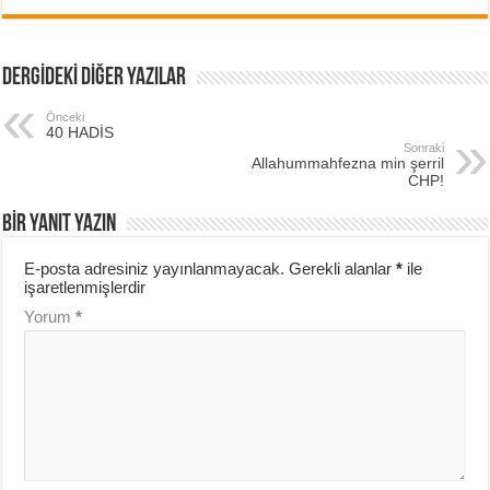
DERGİDEKİ DİĞER YAZILAR
Önceki
40 HADİS
Sonraki
Allahummahfezna min şerril
CHP!
BIR YANIT YAZIN
E-posta adresiniz yayınlanmayacak.
Gerekli alanlar
*
ile
işaretlenmişlerdir
Yorum
*