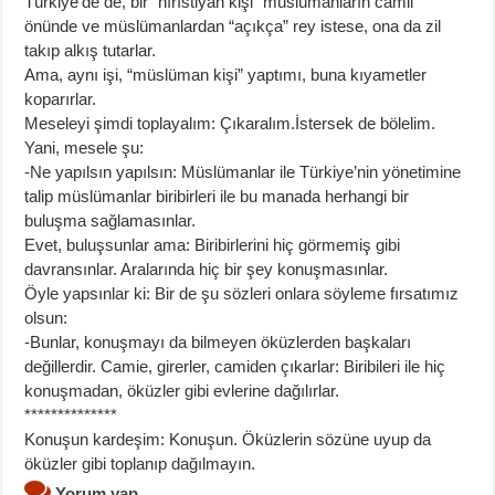
Türkiye’de de, bir “hırıstiyan kişi” müslümanların camii
önünde ve müslümanlardan “açıkça” rey istese, ona da zil
takıp alkış tutarlar.
Ama, aynı işi, “müslüman kişi” yaptımı, buna kıyametler
koparırlar.
Meseleyi şimdi toplayalım: Çıkaralım.İstersek de bölelim.
Yani, mesele şu:
-Ne yapılsın yapılsın: Müslümanlar ile Türkiye’nin yönetimine
talip müslümanlar biribirleri ile bu manada herhangi bir
buluşma sağlamasınlar.
Evet, buluşsunlar ama: Biribirlerini hiç görmemiş gibi
davransınlar. Aralarında hiç bir şey konuşmasınlar.
Öyle yapsınlar ki: Bir de şu sözleri onlara söyleme fırsatımız
olsun:
-Bunlar, konuşmayı da bilmeyen öküzlerden başkaları
değillerdir. Camie, girerler, camiden çıkarlar: Biribileri ile hiç
konuşmadan, öküzler gibi evlerine dağılırlar.
**************
Konuşun kardeşim: Konuşun. Öküzlerin sözüne uyup da
öküzler gibi toplanıp dağılmayın.
Yorum yap