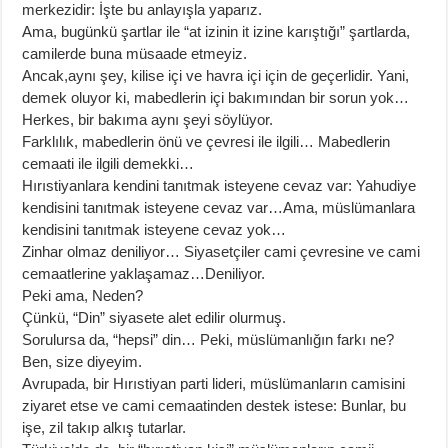
merkezidir: İşte bu anlayışla yaparız.
Ama, bugünkü şartlar ile “at izinin it izine karıştığı” şartlarda,
camilerde buna müsaade etmeyiz.
Ancak,aynı şey, kilise içi ve havra içi için de geçerlidir. Yani,
demek oluyor ki, mabedlerin içi bakımından bir sorun yok…
Herkes, bir bakıma aynı şeyi söylüyor.
Farklılık, mabedlerin önü ve çevresi ile ilgili… Mabedlerin
cemaati ile ilgili demekki…
Hırıstiyanlara kendini tanıtmak isteyene cevaz var: Yahudiye
kendisini tanıtmak isteyene cevaz var…Ama, müslümanlara
kendisini tanıtmak isteyene cevaz yok…
Zinhar olmaz deniliyor… Siyasetçiler cami çevresine ve cami
cemaatlerine yaklaşamaz…Deniliyor.
Peki ama, Neden?
Çünkü, “Din” siyasete alet edilir olurmuş.
Sorulursa da, “hepsi” din… Peki, müslümanlığın farkı ne?
Ben, size diyeyim.
Avrupada, bir Hırıstiyan parti lideri, müslümanların camisini
ziyaret etse ve cami cemaatinden destek istese: Bunlar, bu
işe, zil takıp alkış tutarlar.