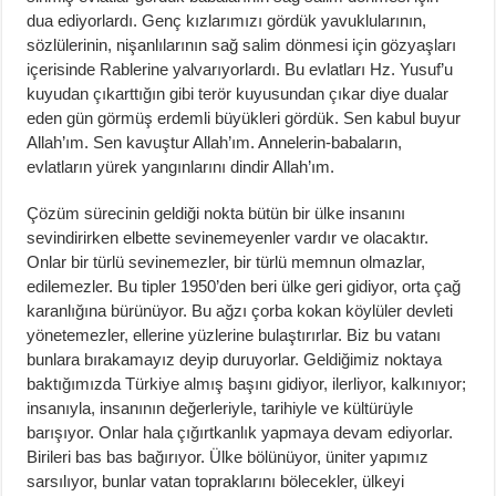
dua ediyorlardı. Genç kızlarımızı gördük yavuklularının,
sözlülerinin, nişanlılarının sağ salim dönmesi için gözyaşları
içerisinde Rablerine yalvarıyorlardı. Bu evlatları Hz. Yusuf’u
kuyudan çıkarttığın gibi terör kuyusundan çıkar diye dualar
eden gün görmüş erdemli büyükleri gördük. Sen kabul buyur
Allah’ım. Sen kavuştur Allah’ım. Annelerin-babaların,
evlatların yürek yangınlarını dindir Allah’ım.
Çözüm sürecinin geldiği nokta bütün bir ülke insanını
sevindirirken elbette sevinemeyenler vardır ve olacaktır.
Onlar bir türlü sevinemezler, bir türlü memnun olmazlar,
edilemezler. Bu tipler 1950’den beri ülke geri gidiyor, orta çağ
karanlığına bürünüyor. Bu ağzı çorba kokan köylüler devleti
yönetemezler, ellerine yüzlerine bulaştırırlar. Biz bu vatanı
bunlara bırakamayız deyip duruyorlar. Geldiğimiz noktaya
baktığımızda Türkiye almış başını gidiyor, ilerliyor, kalkınıyor;
insanıyla, insanının değerleriyle, tarihiyle ve kültürüyle
barışıyor. Onlar hala çığırtkanlık yapmaya devam ediyorlar.
Birileri bas bas bağırıyor. Ülke bölünüyor, üniter yapımız
sarsılıyor, bunlar vatan topraklarını bölecekler, ülkeyi