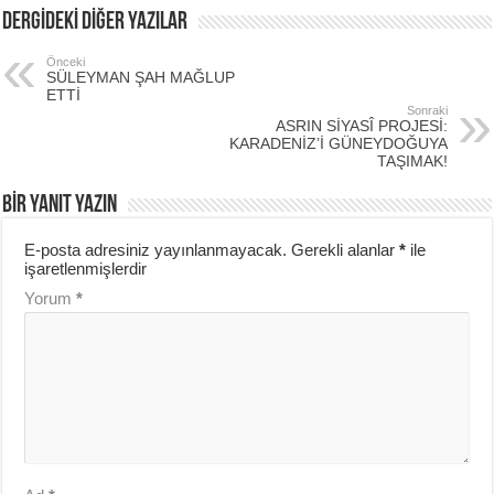
DERGİDEKİ DİĞER YAZILAR
Önceki
SÜLEYMAN ŞAH MAĞLUP
ETTİ
Sonraki
ASRIN SİYASÎ PROJESİ:
KARADENİZ’İ GÜNEYDOĞUYA
TAŞIMAK!
BIR YANIT YAZIN
E-posta adresiniz yayınlanmayacak.
Gerekli alanlar
*
ile
işaretlenmişlerdir
Yorum
*