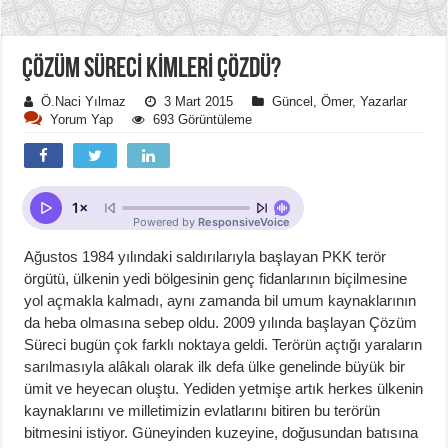
ÇÖZÜM SÜRECİ KİMLERİ ÇÖZDÜ?
Ö.Naci Yılmaz
3 Mart 2015
Güncel
,
Ömer
,
Yazarlar
Yorum Yap
693 Görüntüleme
Ağustos 1984 yılındaki saldırılarıyla başlayan PKK terör
örgütü, ülkenin yedi bölgesinin genç fidanlarının biçilmesine
yol açmakla kalmadı, aynı zamanda bil umum kaynaklarının
da heba olmasına sebep oldu. 2009 yılında başlayan Çözüm
Süreci bugün çok farklı noktaya geldi. Terörün açtığı yaraların
sarılmasıyla alâkalı olarak ilk defa ülke genelinde büyük bir
ümit ve heyecan oluştu. Yediden yetmişe artık herkes ülkenin
kaynaklarını ve milletimizin evlatlarını bitiren bu terörün
bitmesini istiyor. Güneyinden kuzeyine, doğusundan batısına