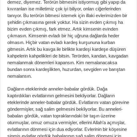
demez, diyemez. Terörün bitmesini istiyormuş gibi yapıp da
kıvıranları ise milletimiz çok iyi biliyor, onları ciğerlerinden
tanıyor. Bu terörün bitmesi istemek için illaki evlerimizden bir
şehidin çıkmasına gerek yoktur. Ha sizin evden çıkmış ha
bizim evden çıkmış, fark etmez. Artık kimsenin evinden
çıkmasın. Kimsenin evladı bir hiç uğruna dağlarda heder
olmasın. Hiçbir vatan evladı kardeş kurşununa kurban
gitmesin. Artık bu kavga ile birlikte kardeşi kardeşe düşüren
kahpelerin kahpelikleri de bitsin. Terörden, kandan, kavgadan
nemalanmak dönemleri kapansın. Kim nemalanacaksa
bundan sonra kardeşlikten, huzurdan, sevgiden ve barıştan
nemalansın.
Dağların eteklerinde anneler-babalar gördük. Dağa
kaptırdıkları evlatlarının gelmesini bekliyorlar. Dağların
eteklerinde anneler-babalar gördük. Evlatlarını vatan görevine
göndermişler, sağ salim gelmesini bekliyorlar. Bu anneleri-
babaları gördük, vatan topraklarındaki bir taşın üzerine
oturmuşlar, omuz omuza vermişler, ellerini Allah’a açmışlar,
evlatlarının dönmesi için dua ediyorlar. Evlerinin bir köşesine
sinmiş evlatlar gördük babalarının sağ salim dönmesi için