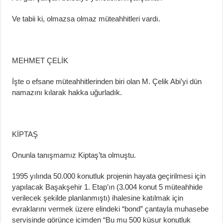
Ve tabii ki, olmazsa olmaz
müteahhitleri
vardı.
MEHMET ÇELİK
İşte o efsane
müteahhitlerinden
biri olan M. Çelik Abi’yi dün
namazını kılarak hakka uğurladık.
KİPTAŞ
Onunla tanışmamız
Kiptaş’ta
olmuştu.
1995 yılında 50.000 konutluk projenin hayata geçirilmesi için
yapılacak
Başakşehir 1. Etap’
ın (3.004 konut
5 müteahhide
verilecek şekilde planlanmıştı
) ihalesine katılmak için
evraklarını vermek üzere elindeki “
bond
” çantayla muhasebe
servisinde görünce içimden “Bu mu 500 küsur konutluk