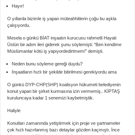
Hayır!
O yıllarda bizimle iş yapan
müteahhitlerin
çoğu bu aşkla
çalışıyordu.
Mesela o günkü BİAT inşaatın kurucusu rahmetli Hayati
Üstün bir adım ileri giderek şunu söylemişti: “Ben kendime
Müslümanlar kötü iş yapıyor
dedirtmem
!”
demişti.
Neden bunu söyleme gereği duydu?
İnşaatlar
ın
hızlı bir şekilde bitirilmesi
gerekiyor
du ama
O
günkü DYP-CHP(SHP) koalisyon hükumeti belediyenin
konut yapan bir şirket kurmasına izin
vermemiş
..
KİPTAŞ
kuruluncaya kadar 1 senemizi kaybetmiştik.
Haliyle
Konutları zamanında yetiştirmek için p
roje ve şartnameler
çok hızlı hazırlanmış bazı detaylar gözden kaçmıştı. İnce