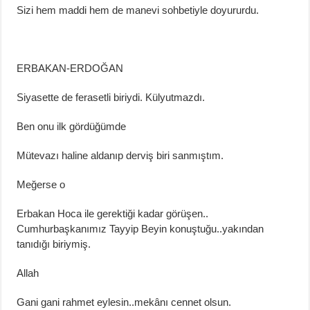
Sizi hem maddi hem de manevi sohbetiyle doyururdu.
ERBAKAN-ERDOĞAN
Siyasette de ferasetli biriydi. Külyutmazdı.
Ben onu ilk gördüğümde
Mütevazı haline aldanıp
derviş biri sanmıştım.
Meğerse o
Erbakan Hoca ile gerektiği kadar
görüşen
..
Cumhurbaşkanı
mız Tayyip Beyin
konuştuğu
..
yakından
tanıdığı biriymiş.
Allah
Gani gani rahmet
eylesin
..
mekânı
cennet olsun.