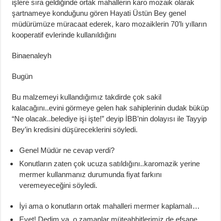
işlere sıra geldiğinde ortak mahallerin karo mozaik olarak
şartnameye konduğunu gören
Hayati Üstün Bey genel
müdürümüze müracaat ederek, karo mozaiklerin 70’lı yılların
kooperatif evlerinde kullanıldığını
Binaenaleyh
Bugün
Bu malzemeyi kullandığımız takdirde çok sakil
kalacağını
..
evini
görmeye gelen hak sahiplerinin dudak büküp
“Ne
olacak
..
belediye
işi işte!” deyip İBB’nin dolayısı ile Tayyip
Bey’in kredisini düşüreceklerini söyledi.
Genel Müdür ne cevap verdi?
Konutların zaten çok ucuza
satıldığını
..
karo
mazik
yerine
mermer kullanmanız durumunda fiyat farkını
veremeyeceğini söyledi.
İyi ama o konutların ortak mahalleri mermer kaplamalı…
Evet! Dedim ya, o zamanlar
müteahhitlerimiz
de efsane