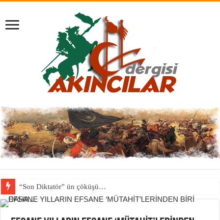
“Son Diktatör” ün çöküşü…