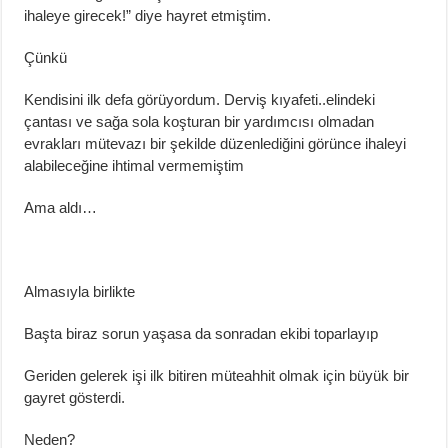
ihaleye girecek!” diye hayret etmiştim.
Çünkü
Kendisini ilk defa görüyordum. Derviş
kıyafeti
..
elindeki
çantası ve sağa sola koşturan
bir
yardım
cısı olmadan
evrakları mütevazı bir şekilde düzenlediğini
görünce ihaleyi
alabileceğine ihtimal vermemiştim
Ama aldı…
Almasıyla birlikte
Başta biraz sorun yaşasa da sonradan ekibi toparlayıp
Geriden gelerek işi ilk bitiren
müteahhit
olmak için büyük bir
gayret gösterdi.
Neden?