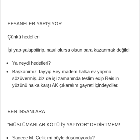
EFSANELER YARIŞIYOR
Çünkü hedefleri
İşi yap-
şalap
bitirip
..
nasıl
olursa olsun para kazanmak
değildi.
Ya neydi hedefleri?
Başkanımız Tayyip Bey madem halka
ev yapma
sözü
vermiş
..
biz
de işi zam
anında teslim edip Reis’in
yüzünü
halka karşı AK
çıkar
alım gayreti içindeydiler.
BEN İNSANLARA
“MÜSLÜMANLAR KÖTÜ İŞ YAPIYOR” DEDİRTMEM!
Sadece M. Çelik mi böyle düşünüyordu?