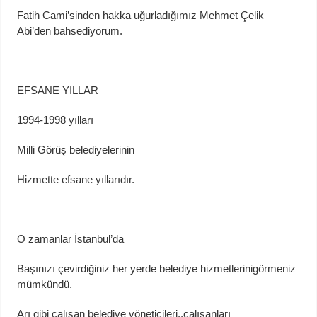
Fatih Cami’sinden hakka uğurladığımız Mehmet Çelik
Abi’den bahsediyorum.
EFSANE YILLAR
1994-1998 yılları
Milli
Görüş belediyelerinin
Hizmette efsane yıllarıdır.
O zamanlar İstanbul’da
Başınızı çevirdiğiniz her yerde
belediye
hizmet
ler
i
ni
görmeniz
mümkündü.
Arı gibi çalışan
belediye
yöneticileri
..
çalışanları