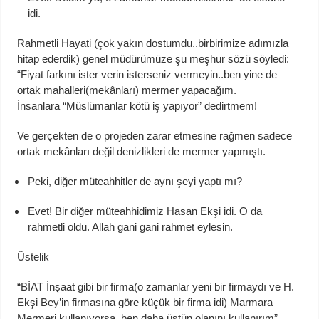
idi.
Rahmetli Hayati (çok yakın
dostumdu
..
birb
irimize
adımızla
hitap ederdik) genel müdürümüze
şu meşhur
sözü
söyledi:
“Fiyat farkını is
ter verin
isterseniz
vermeyin
..
ben
yine de
o
rtak mahalleri
(
mekânları
) mermer yapacağım.
İnsanlar
a
“
Müslümanlar kötü iş yapıyor
”
dedirtmem!
Ve
gerçekten
de
o projeden
zarar etmesine rağmen sadece
ortak
mekânları
de
ğil denizlikleri de mermer yapmıştı
.
Peki, diğer
müteahhitler
de aynı şeyi yaptı mı?
Evet! Bir diğer müteahhidimiz Hasan Ekşi idi. O da
rahmetli oldu. Allah gani gani rahmet eylesin.
Ü
stelik
“BİAT İnşaat gibi bir
firma(
o zamanlar yeni bir firmaydı ve H.
Ekşi Bey’in firmasına göre küçük bir firma idi) Marmara
Mermeri
kullanıyorsa
..
ben
daha üstün olanını kullanırım”