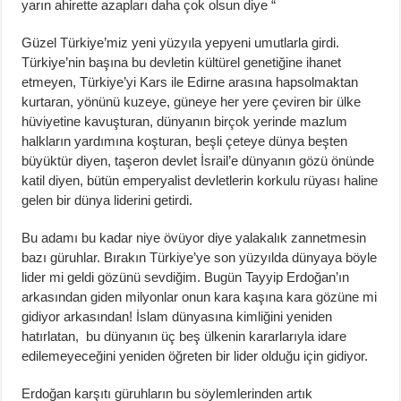
yarın ahirette azapları daha çok olsun diye “
Güzel Türkiye’miz yeni yüzyıla yepyeni umutlarla girdi.
Türkiye’nin başına bu devletin kültürel genetiğine ihanet
etmeyen, Türkiye’yi Kars ile Edirne arasına hapsolmaktan
kurtaran, yönünü kuzeye, güneye her yere çeviren bir ülke
hüviyetine kavuşturan, dünyanın birçok yerinde mazlum
halkların yardımına koşturan, beşli çeteye dünya beşten
büyüktür diyen, taşeron devlet İsrail’e dünyanın gözü önünde
katil diyen, bütün emperyalist devletlerin korkulu rüyası haline
gelen bir dünya liderini getirdi.
Bu adamı bu kadar niye övüyor diye yalakalık zannetmesin
bazı güruhlar. Bırakın Türkiye’ye son yüzyılda dünyaya böyle
lider mi geldi gözünü sevdiğim. Bugün Tayyip Erdoğan’ın
arkasından giden milyonlar onun kara kaşına kara gözüne mi
gidiyor arkasından! İslam dünyasına kimliğini yeniden
hatırlatan, bu dünyanın üç beş ülkenin kararlarıyla idare
edilemeyeceğini yeniden öğreten bir lider olduğu için gidiyor.
Erdoğan karşıtı güruhların bu söylemlerinden artık