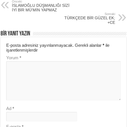
Önceki
İSLAMOĞLU DÜŞMANLIĞI SİZİ
İYİ BİR MÜ’MİN YAPMAZ
Sonraki
TÜRKÇEDE BİR GÜZEL EK;
+CE
BIR YANIT YAZIN
E-posta adresiniz yayınlanmayacak.
Gerekli alanlar
*
ile
işaretlenmişlerdir
Yorum
*
Ad
*
E-posta
*