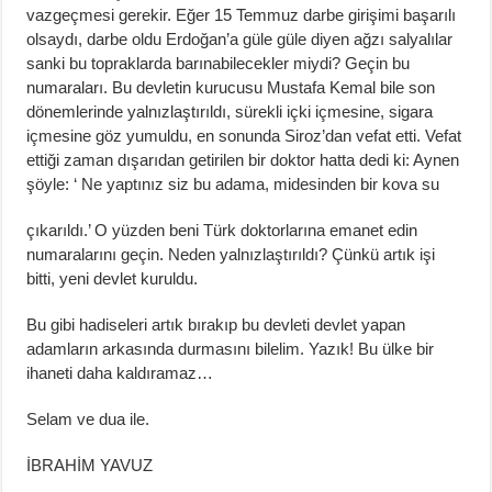
vazgeçmesi gerekir. Eğer 15 Temmuz darbe girişimi başarılı
olsaydı, darbe oldu Erdoğan’a güle güle diyen ağzı salyalılar
sanki bu topraklarda barınabilecekler miydi? Geçin bu
numaraları. Bu devletin kurucusu Mustafa Kemal bile son
dönemlerinde yalnızlaştırıldı, sürekli içki içmesine, sigara
içmesine göz yumuldu, en sonunda Siroz’dan vefat etti. Vefat
ettiği zaman dışarıdan getirilen bir doktor hatta dedi ki: Aynen
şöyle: ‘ Ne yaptınız siz bu adama, midesinden bir kova su
çıkarıldı.’ O yüzden beni Türk doktorlarına emanet edin
numaralarını geçin. Neden yalnızlaştırıldı? Çünkü artık işi
bitti, yeni devlet kuruldu.
Bu gibi hadiseleri artık bırakıp bu devleti devlet yapan
adamların arkasında durmasını bilelim. Yazık! Bu ülke bir
ihaneti daha kaldıramaz…
Selam ve dua ile.
İBRAHİM YAVUZ