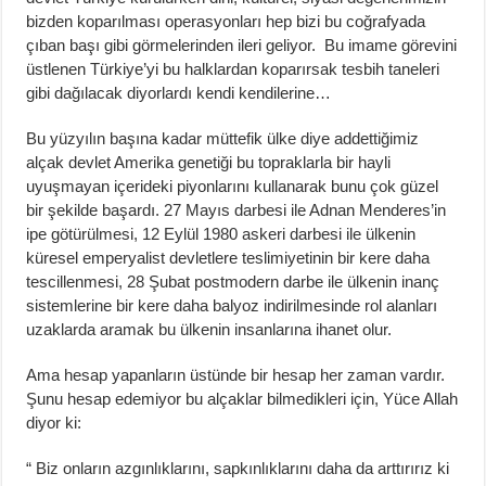
bizden koparılması operasyonları hep bizi bu coğrafyada
çıban başı gibi görmelerinden ileri geliyor. Bu imame görevini
üstlenen Türkiye’yi bu halklardan koparırsak tesbih taneleri
gibi dağılacak diyorlardı kendi kendilerine…
Bu yüzyılın başına kadar müttefik ülke diye addettiğimiz
alçak devlet Amerika genetiği bu topraklarla bir hayli
uyuşmayan içerideki piyonlarını kullanarak bunu çok güzel
bir şekilde başardı. 27 Mayıs darbesi ile Adnan Menderes’in
ipe götürülmesi, 12 Eylül 1980 askeri darbesi ile ülkenin
küresel emperyalist devletlere teslimiyetinin bir kere daha
tescillenmesi, 28 Şubat postmodern darbe ile ülkenin inanç
sistemlerine bir kere daha balyoz indirilmesinde rol alanları
uzaklarda aramak bu ülkenin insanlarına ihanet olur.
Ama hesap yapanların üstünde bir hesap her zaman vardır.
Şunu hesap edemiyor bu alçaklar bilmedikleri için, Yüce Allah
diyor ki:
“ Biz onların azgınlıklarını, sapkınlıklarını daha da arttırırız ki