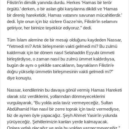
Filistin’in dimdik yanında durdu. Herkes ‘Hamas bir terör
örgütü.’ derken, o bir aslan gibi karşılarına dikildi ve ‘Hamas
bir direniş hareketidir, Hamas vatanını savunan mücahitlerdir.’
dedi. İşte onun için biz sizlere Gazze’nin, Filistin’in selamını
getiriyor, her birinize teşekkür ediyoruz.” dedi.
Tüm İslam alemine de bir mesajı olduğunu kaydeden Nassar,
“Yetmedi mi? Artık birleşmenin vakti gelmedi mi? Bu zulmü
kaldırmak için bir dönem nasıl Selahaddin Eyyubi ümmeti
birleştirdiyse, o zaman nasıl bu zulmü ümmet kaldırdıysa,
bugün de aynı o şekilde sancakların, bayrakların Filistin’e
doğru yükselip ümmetin birleşmesinin vakti gelmedi mi?”
diye konuştu.
Nassar, kendilerinin bu davaya gönül vermiş Hamas Hareketi
olarak söz verdiklerini, yollarından dönmeyeceklerini
vurgulayarak, “Bu yolda asla taviz vermeyeceğiz, Sultan
Abdülhamid Han nasıl bir zerre toprak için taviz vermediyse,
biz de aynen öyle yapacağız. Şeyh Ahmet Yasin’in yolunda
yürüyeceğiz. Şehitlerimizin kanları yerde kalmayacak.
Onlara vefalı olacağız ve asla bu yoldan vazgeçmeyeceğiz.”