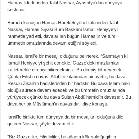
Hamas liderlerinden Talal Nassar, Ayasofya’dan dünyaya
seslendi.
Burada konuşan Hamas Hareketi yöneticilerinden Talal
Nassar, Hamas Siyasi Büro Başkanı İsmail Heniyye’yi
rahmetle yad etti, davalarının bugün Hamas’ın ve tüm
ümmetin omuzlarında devam ettiğini söyledi.
Nassar, İsrail’e bir mesajı olduğunu belirterek, “Sanmayın ki
İsmail Heniyye’yi şehit etmekle, Gazze’deki mazlumları
katletmekle direnişi bitireceksiniz. Bu direniş bitmeyecek.
Çünkü Filistin davası Allah’ın kitabından bir ayettir, bu dava
Resulü Zişan’ın hadislerinden bir hadistir. Bu dava İslam baki
olduğu sürece devam edecek ve bu ümmetin omuzlarında
yürüyecek çünkü bu dava Sultan Abdülhamid’in davasıdır. Bu
dava her bir Müslüman’ın davasıdır.” diye konuştu.
İsrail’le birlikte tüm dünyaya da bir mesajları olduğunu dile
getiren Nassar, şöyle devam etti:
“Biz Gazzeliler, Filistinliler, bir ağacın kök saldığı gibi o