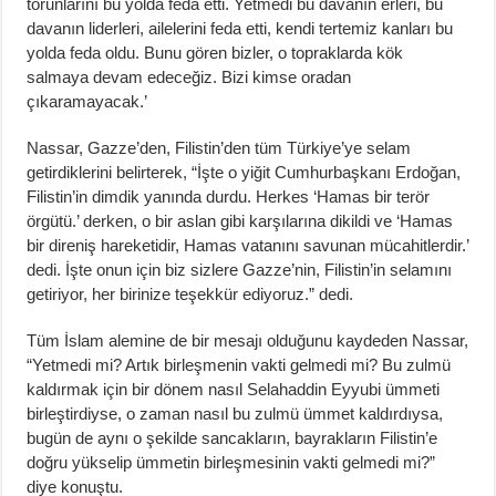
torunlarını bu yolda feda etti. Yetmedi bu davanın erleri, bu
davanın liderleri, ailelerini feda etti, kendi tertemiz kanları bu
yolda feda oldu. Bunu gören bizler, o topraklarda kök
salmaya devam edeceğiz. Bizi kimse oradan
çıkaramayacak.’
Nassar, Gazze’den, Filistin’den tüm Türkiye’ye selam
getirdiklerini belirterek, “İşte o yiğit Cumhurbaşkanı Erdoğan,
Filistin’in dimdik yanında durdu. Herkes ‘Hamas bir terör
örgütü.’ derken, o bir aslan gibi karşılarına dikildi ve ‘Hamas
bir direniş hareketidir, Hamas vatanını savunan mücahitlerdir.’
dedi. İşte onun için biz sizlere Gazze’nin, Filistin’in selamını
getiriyor, her birinize teşekkür ediyoruz.” dedi.
Tüm İslam alemine de bir mesajı olduğunu kaydeden Nassar,
“Yetmedi mi? Artık birleşmenin vakti gelmedi mi? Bu zulmü
kaldırmak için bir dönem nasıl Selahaddin Eyyubi ümmeti
birleştirdiyse, o zaman nasıl bu zulmü ümmet kaldırdıysa,
bugün de aynı o şekilde sancakların, bayrakların Filistin’e
doğru yükselip ümmetin birleşmesinin vakti gelmedi mi?”
diye konuştu.