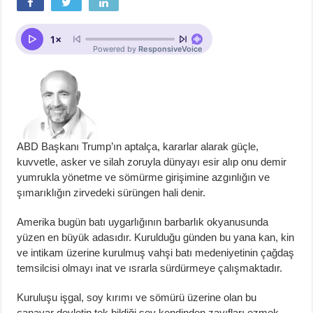
ABD Başkanı Trump’ın aptalça, kararlar alarak güçle,
kuvvetle, asker ve silah zoruyla dünyayı esir alıp onu demir
yumrukla yönetme ve sömürme girişimine azgınlığın ve
şımarıklığın zirvedeki sürüngen hali denir.
Amerika bugün batı uygarlığının barbarlık okyanusunda
yüzen en büyük adasıdır. Kurulduğu günden bu yana kan, kin
ve intikam üzerine kurulmuş vahşi batı medeniyetinin çağdaş
temsilcisi olmayı inat ve ısrarla sürdürmeye çalışmaktadır.
Kuruluşu işgal, soy kırımı ve sömürü üzerine olan bu
canavar devletin tek bildiği şey kendinden zayıfları ezmek,