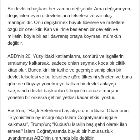
Bir devletin başkanı her zaman değişebilir. Ama değişmeyen,
değiştirilemeyen o devletin ana felsefesi ve var oluş
mantığınıdır. Onu değiştirmek büyük liderlere ve milletlere
özgü bir özelliktir. Kan ve irinle beslenen bir devletin ve
milletin böyle bir asil davranış ortaya koyması mümkün
değildir.
ABD’nin 20. Yüzyıldaki katliamlarını, sömürü ve işgallerini
sıralamay kalkarsak, sadece onları saymak koca bir ciltlik
kitap olur. Bunca kirli bir tarihe ve geçmişe sahip olan bir
devlet felsefesi ve bu felsefeye göre ülkesini yöneten ve buna
göre de dünyayı yönetmeye kalkan bir devlet anlayışı
karşısında devlet başkanları Chopin’in cenaze marşını
yöneten bir orkesra şefinin yetkisi kadar etkisi yoktur.
Bush’un; ‘’Haçlı Seferlerini başlatıyorum’’ iddiası, Obamanın;
‘’Siyonistlerin oyuncağı olup İslam Coğrafyasını işgale
kalkması’’, Trump’un; ‘’Kudus’ü İsrailin baş şehri olarak ilan
etmesi’’ İslam Coğrafyasında büyük bir huzursuzluk
uyandırması ABD’nin umrunda bile değildir.