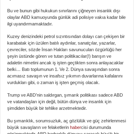
Bu ve bunun gibi hukukun sınırlarını çiğneyen insanlık dışı
olaylar ABD kamuoyunda günlük adi polisiye vakıa kadar bile
ilgi uyandırmamaktadır.
Kuzey denizindeki petrol sızıntısından dolayı can çekişen bir
karabatak için üzülen batılı aydınlar, sanatçılar, yazarlar,
çevreciler, sözde İnsan Hakları savunucuları özgürlüğü her
şeyin üstünde gören ve tutan politikacılar(!) barışın ve
adaletin nimetini ancak iş işten geçtikten sonra anlayacaklar
belki… Batı toplumunun 1. Ve 2. Dünya savaşından sonra
acımasız savaşın ve insafsız yıkımın duvarlarına kafalarını
vurdukları gibi, o zaman iş işten geçmiş olacak.
Trump ve ABD’nin saldırgan, şımarık politikası sadece ABD
ve vatandaşları için değil, bütün dünya ve insanlık için
şimdiden büyük bir tehlike arzetmektedir.
Bu şımarıklık, sorumsuzluk, aç gözlülük ve güç zehirlenmesi
büyük savaşların ve felaketlerin
haber
cisi durumunda
görünmektedir. ABD barbarlığı dünyayı saracak büyük bir