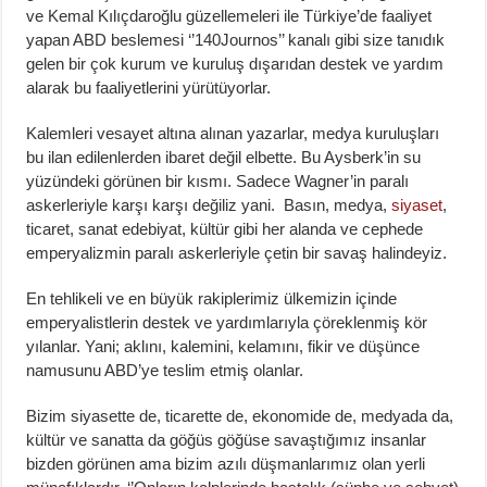
ve Kemal Kılıçdaroğlu güzellemeleri ile Türkiye’de faaliyet
yapan ABD beslemesi ‘’140Journos’’ kanalı gibi size tanıdık
gelen bir çok kurum ve kuruluş dışarıdan destek ve yardım
alarak bu faaliyetlerini yürütüyorlar.
Kalemleri vesayet altına alınan yazarlar, medya kuruluşları
bu ilan edilenlerden ibaret değil elbette. Bu Aysberk’in su
yüzündeki görünen bir kısmı. Sadece Wagner’in paralı
askerleriyle karşı karşı değiliz yani. Basın, medya,
siyaset
,
ticaret, sanat edebiyat, kültür gibi her alanda ve cephede
emperyalizmin paralı askerleriyle çetin bir savaş halindeyiz.
En tehlikeli ve en büyük rakiplerimiz ülkemizin içinde
emperyalistlerin destek ve yardımlarıyla çöreklenmiş kör
yılanlar. Yani; aklını, kalemini, kelamını, fikir ve düşünce
namusunu ABD’ye teslim etmiş olanlar.
Bizim siyasette de, ticarette de, ekonomide de, medyada da,
kültür ve sanatta da göğüs göğüse savaştığımız insanlar
bizden görünen ama bizim azılı düşmanlarımız olan yerli