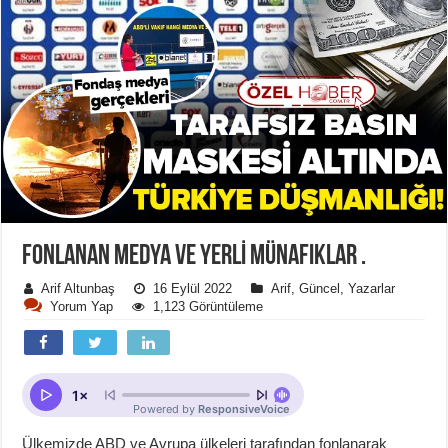
FONLANAN MEDYA VE YERLI MÜNAFIKLAR .
Arif Altunbaş
16 Eylül 2022
Arif
,
Güncel
,
Yazarlar
Yorum Yap
1,123 Görüntüleme
Ülkemizde ABD ve Avrupa ülkeleri tarafından fonlanarak