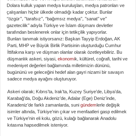
Dolara kulluk yapan medya kuruluşları, medya patronları ve
çalışanları hiçbir ülkede olmadığı kadar çoktur. Bunlar
‘’özgür’’, ’’tarafsız’’, ‘’bağımsız medya’’, ’’sanat’’ ve’’
gazetecilik’’ adıyla Türkiye ve İslam düşmanı devletler
tarafından beslenerek onlar için tetikçilik yapıyorlar.
Bunları tanımak istiyorsanız: Başkan Tayyip Erdoğan, AK
Parti, MHP ve Büyük Birlik Partisinin oluşturduğu Cumhur
İttifakına karşı ve düşman olanlar olarak özetleyebiliriz. Bu
düşmanlık askeri, siyasi,
ekonomi
k, kültürel, coğrafi, tarihi ve
medeniyet değerleri bağlamında milletimizin dününü,
bugününü ve geleceğini hedef alan gayri nizami bir savaşın
sadece medya ayağını oluşturuyor.
Askeri olarak; Kıbrıs’ta, Irak’ta, Kuzey Suriye’de, Libya’da,
Karabağ’da, Doğu Akdeniz’de, Adalar (Ege) Deniz’inde,
Karadeniz’de farklı zamanlarda, suni
gündem
lerle değişik
isimler altında, Türkiye’nin çıkar ve menfaatleri gasp edilmek
ve Türkiye’nin eli kolu, gözü, kulağı bağlanarak Anadolu
kıtasına hapsedilmek isteniyor.