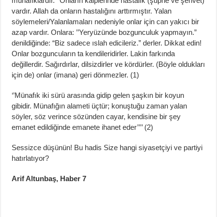
münafıklardır. ‘’Onların kalplerinde hastalık (şüphe ve şehvet)
vardır. Allah da onların hastalığını arttırmıştır. Yalan
söylemeleri/Yalanlamaları nedeniyle onlar için can yakıcı bir
azap vardır. Onlara: ’’Yeryüzünde bozgunculuk yapmayın.”
denildiğinde: “Biz sadece ıslah edicileriz.” derler. Dikkat edin!
Onlar bozguncuların ta kendileridirler. Lakin farkında
değillerdir. Sağırdırlar, dilsizdirler ve kördürler. (Böyle oldukları
için de) onlar (imana) geri dönmezler. (1)
‘’Münafık iki sürü arasında gidip gelen şaşkın bir koyun
gibidir. Münafığın alameti üçtür; konuştuğu zaman yalan
söyler, söz verince sözünden cayar, kendisine bir şey
emanet edildiğinde emanete ihanet eder’’’’ (2)
Sessizce düşünün! Bu hadis Size hangi siyasetçiyi ve partiyi
hatırlatıyor?
Arif Altunbaş, Haber 7