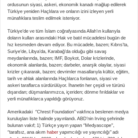
ordusunun siyasi, askeri, ekonomik kanadı mağlup edilerek
Türkiye yeniden Haçlılara ve onların izini izleyen yerli
münafıklara teslim edilmek isteniyor.
Türkiye’de ve tüm İslam coğrafyasında Allah’ın kullarıyla
doların kulları arasındaki Hak ve batıl mücadelesi bugün de
hız kesmeden devam ediyor. Bu mücadele, bazen; Kıbrıs’ta,
Suriye’de, Libya’da, Karabağ’da olduğu gibi savaş
meydanlarında, bazen; IMF, Boykot, Dolar krizlerinde,
ekonomik alanlarda, bazen; darbeler, anarşik olaylar, siyasi
krizler çıkararak, bazen; devrimler masallarıyla kültür, eğitim,
tarih ve ahlak alanlarında Haçlılarca fonlanan, siyasi ve
askeri taraflarca sürdürülüyor. İhanetin her çeşidi ve türünü
dışarıdan; düşmanlarımızca, içeriden; dönme fırıldaklar ve
yerli münafıklarca yapıldığı görüyoruz.
Amerikadaki ‘’Chrest Foundation’’ vakfınca beslenen medya
kuruluşları liste halinde yayınlandı. ABD’nin Irving şehrinde
bulunan vakıf; 1) Türkçe yayın yapan ‘’Medyascope’’,
‘’tarafsız, ana akım
haber
yapımcılığı ve yayıncılığı’’ adı