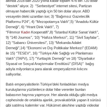
altında 2016’dan 2020 yılına kadar toplam 476 bin 720 dolar
‘’destek’’ alıyor. 2) ‘’Serbestiyet’’ internet sitesi, Partizan
olmayan habercilik yaptığı için 50 bin dolar alıyor. ABD
vesayetin öteki uzantları ise; 3) ‘’Bağımsız Gazetecilik
Platformu P24’’, 4) ‘’Mezopotamya Vakfı’’,5) ‘’Anadolu Kültür
Derneği’’, 6) ‘’Hrant Dink Vakfı’’, 7)
‘’Filmmor
Kadın
Kooperatifi’’,8) ‘’İstanbul Kültür Sanat Vakfı’’,
9) ‘’140 Journos’’, ‘10) ‘’Hafıza Merkezi’’, 11) ‘’Sivil Sayfalar’’,
12) ‘’Sabancı Üniversitesi’’, 13) ‘’Mekanda Adalet
Derneği’’,14) ‘’Ekonomi ve Dış Politikalar Merkezi’’ (EDAM)
ile 15) ‘’TESEV’’, 16) ‘’Türkiye Aile Sağlığı ve Planlaması
Vakfı’’ (TAPV), 17) ‘’Yurttaşlık Derneği’’ ve 18) ‘’Diyarbakır
Siyasal ve Sosyal Araştırmalar Enstitüsü’’ (DİSA)’’ bağış
adıyla milyonlarca para alarak emperyalizmin kılıcını
sallıyorlar.
Batılı emperyalistlerin Türkiye’deki fonladıkları medya
kuruluşlarına yüzbinlerce dolar hibe verenler bunları
babasının hayrına yapmıyor. Her alanda olduğu gibi medya
cephesinde de ortalıkta ajanlık, provakatörlük yapan it sürüsü
gibi satılmış kalemler var. Hükümet aleyhine yaptığı videolar