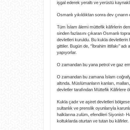
işgal ederek yeraltı ve yerüstü kaynak
Osmanlı yıkıldıktan sonra dev çınarın d
Tüm İslam âlemi müttefik kâfirlerin de
sinden fazlasını çıkaran Osmanlı toprak
devletleri kuruldu. Bu kukla devletlerin 
gittiler. Bugün de, ‘’İbrahim ittifakı’’ a
yapıyorlar.
O zamandan bu yana petrol ve gaz emper
O zamandan bu zamana İslam coğrafyas
altında. Müslümanların kanları, malları, 
devletler tarafından Müttefik Kâfirlere ö
Kukla çadır ve aşiret devletleri bölgesel 
sultanlık ve prenslik oyunlarıyla karun
halklarına zulüm, efendileri Siyonist- 
koltuklarda oturtan ve tutan bu kâfirler.