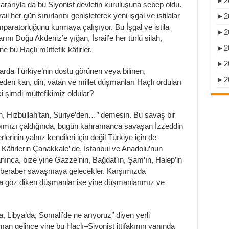
►
2
rarıyla da bu Siyonist devletin kuruluşuna sebep oldu.
il her gün sınırlarını genişleterek yeni işgal ve istilalar
►
2
aratorluğunu kurmaya çalışıyor. Bu İşgal ve istila
►
2
rını Doğu Akdeniz’e yığan, İsrail’e her türlü silah,
►
2
yine bu Haçlı müttefik kâfirler.
►
2
arda Türkiye’nin dostu görünen veya bilinen,
►
2
den kan, din, vatan ve millet düşmanları Haçlı orduları
i şimdi müttefikimiz oldular?
n, Hizbullah’tan, Suriye’den…’’ demesin. Bu savaş bir
apımızı çaldığında, bugün kahramanca savaşan İzzeddin
rinin yalnız kendileri için değil Türkiye için de
 Kâfirlerin Çanakkale’ de, İstanbul ve Anadolu’nun
anınca, bize yine Gazze’nin, Bağdat’ın, Şam’ın, Halep’in
e beraber savaşmaya gelecekler. Karşımızda
za göz diken düşmanlar ise yine düşmanlarımız ve
, Libya’da, Somali’de ne arıyoruz’’ diyen yerli
an gelince yine bu Haçlı–Siyonist ittifakının yanında