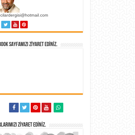
ncilardergisi@hotmail.com
OOK SAYFAMIZI ZIYARET EDINIZ.
LARIMIZI ZIYARET EDINIZ.