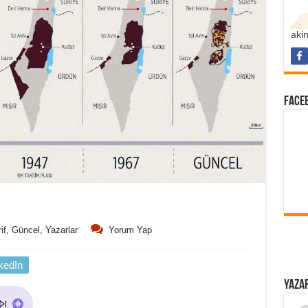
aki
FACEB
if
,
Güncel
,
Yazarlar
Yorum Yap
kedIn
YAZAR