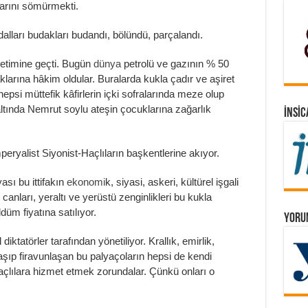
larını sömürmekti.
alları budakları budandı, bölündü, parçalandı.
netimine geçti. Bugün
dünya
petrolü ve gazının % 50
larına hâkim oldular. Buralarda kukla çadır ve aşiret
hepsi müttefik kâfirlerin içki sofralarında meze olup
dı altında Nemrut soylu ateşin çocuklarına zağarlık
İNSIC
yalist Siyonist-Haçlıların başkentlerine akıyor.
ı bu ittifakın
ekonomi
k, siyasi, askeri, kültürel işgali
canları, yeraltı ve yerüstü zenginlikleri bu kukla
ldüm fiyatına satılıyor.
YORUM
diktatörler tarafından yönetiliyor. Krallık, emirlik,
laşıp firavunlaşan bu palyaçoların hepsi de kendi
Haçlılara hizmet etmek zorundalar. Çünkü onları o