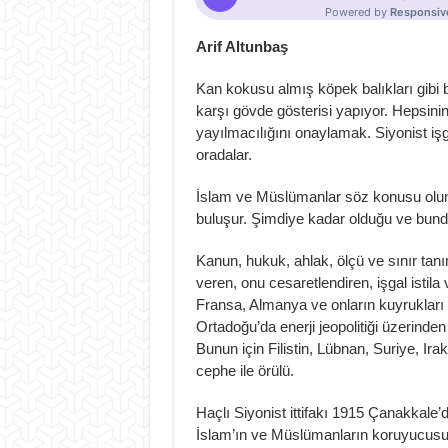
Arif Altunbaş
Kan kokusu almış köpek balıkları gibi
karşı gövde gösterisi yapıyor. Hepsini
yayılmacılığını onaylamak. Siyonist iş
oradalar.
İslam ve Müslümanlar söz konusu olunc
buluşur. Şimdiye kadar olduğu ve bundan 
Kanun, hukuk, ahlak, ölçü ve sınır tan
veren, onu cesaretlendiren, işgal istil
Fransa, Almanya ve onların kuyrukları o
Ortadoğu’da enerji jeopolitiği üzerinde
Bunun için Filistin, Lübnan, Suriye, Ira
cephe ile örülü.
Haçlı Siyonist ittifakı 1915 Çanakkale
İslam’ın ve Müslümanların koruyucusu 