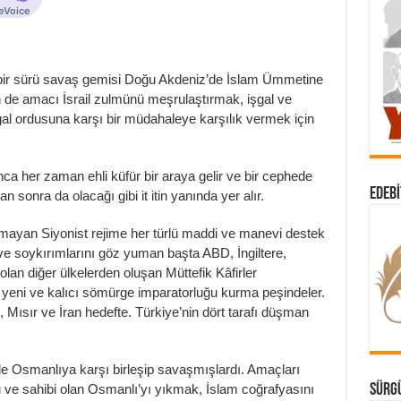
 bir sürü savaş gemisi Doğu Akdeniz’de İslam Ümmetine
n de amacı İsrail zulmünü meşrulaştırmak, işgal ve
gal ordusuna karşı bir müdahaleye karşılık vermek için
a her zaman ehli küfür bir araya gelir ve bir cephede
EDEBI
sonra da olacağı gibi it itin yanında yer alır.
ımayan Siyonist rejime her türlü maddi ve manevi destek
a ve soykırımlarını göz yuman başta ABD, İngiltere,
lan diğer ülkelerden oluşan Müttefik Kâfirler
n yeni ve kalıcı sömürge imparatorluğu kurma peşindeler.
k, Mısır ve İran hedefte. Türkiye’nin dört tarafı düşman
’de Osmanlıya karşı birleşip savaşmışlardı. Amaçları
SÜRGÜ
ve sahibi olan Osmanlı’yı yıkmak, İslam coğrafyasını