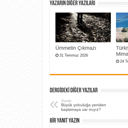
YAZARIN DIĞER YAZILARI
Ümmetin Çıkmazı
Türk
Mima
31 Temmuz 2026
24 
DERGİDEKİ DİĞER YAZILAR
Önceki
Büyük yolculuğa yeniden
başlamaya var mıyız?
BIR YANIT YAZIN