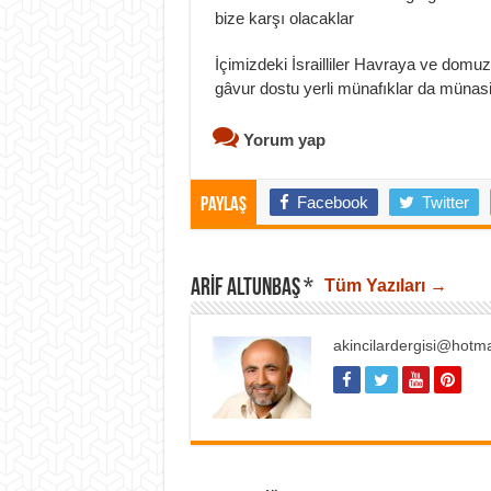
bize karşı olacaklar
İçimizdeki İsrailliler Havraya ve domuz
gâvur dostu yerli münafıklar da münasi
Yorum yap
Facebook
Twitter
Paylaş
ARIF ALTUNBAŞ *
Tüm Yazıları →
akincilardergisi@hotm