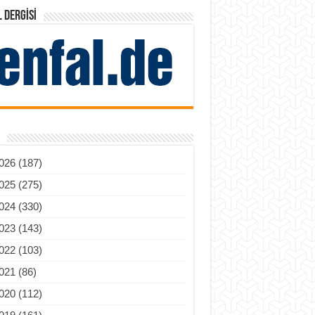
 DERGISI
026 (187)
025 (275)
024 (330)
023 (143)
022 (103)
021 (86)
020 (112)