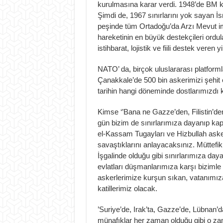
kurulmasına karar verdi. 1948’de BM ka
Şimdi de, 1967 sınırlarını yok sayan İsra
peşinde tüm Ortadoğu’da Arzı Mevut imp
hareketinin en büyük destekçileri ordula
istihbarat, lojistik ve fiili destek veren 
NATO’ da, birçok uluslararası platforml
Çanakkale’de 500 bin askerimizi şehit e
tarihin hangi döneminde dostlarımızdı k
Kimse ‘’Bana ne Gazze’den, Filistin’de
gün bizim de sınırlarımıza dayanıp k
el-Kassam Tugayları ve Hizbullah askerle
savaştıklarını anlayacaksınız. Müttefik
İşgalinde olduğu gibi sınırlarımıza day
evlatları düşmanlarımıza karşı biziml
askerlerimize kurşun sıkan, vatanımı
katillerimiz olacak.
’Suriye’de, Irak’ta, Gazze’de, Lübnan’da
münafıklar her zaman olduğu gibi o zam