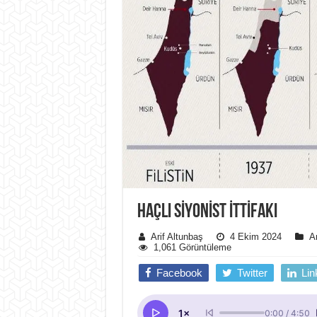
HAÇLI SIYONIST ITTIFAKI
Arif Altunbaş
4 Ekim 2024
Ar
1,061 Görüntüleme
Facebook
Twitter
Lin