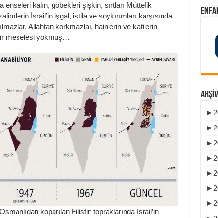
a enseleri kalın, göbekleri şişkin, sırtları Müttefik
ENFAL
limlerin İsrail’in işgal, istila ve soykırımları karşısında
lmazlar, Allahtan korkmazlar, hainlerin ve katilerin
e bir meselesi yokmuş…
ARŞIV
►
2
►
2
►
2
►
2
►
2
►
2
►
2
Osmanlıdan koparılan Filistin topraklarında İsrail’in