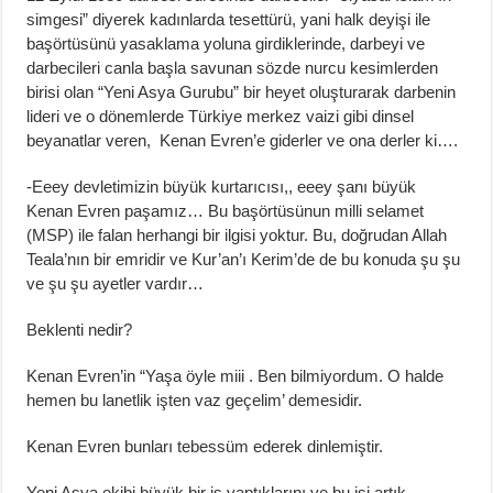
simgesi” diyerek kadınlarda tesettürü, yani halk deyişi ile
başörtüsünü yasaklama yoluna girdiklerinde, darbeyi ve
darbecileri canla başla savunan sözde nurcu kesimlerden
birisi olan “Yeni Asya Gurubu” bir heyet oluşturarak darbenin
lideri ve o dönemlerde Türkiye merkez vaizi gibi dinsel
beyanatlar veren, Kenan Evren’e giderler ve ona derler ki….
-Eeey devletimizin büyük kurtarıcısı,, eeey şanı büyük
Kenan Evren paşamız… Bu başörtüsünun milli selamet
(MSP) ile falan herhangi bir ilgisi yoktur. Bu, doğrudan Allah
Teala’nın bir emridir ve Kur’an’ı Kerim’de de bu konuda şu şu
ve şu şu ayetler vardır…
Beklenti nedir?
Kenan Evren’in “Yaşa öyle miii . Ben bilmiyordum. O halde
hemen bu lanetlik işten vaz geçelim’ demesidir.
Kenan Evren bunları tebessüm ederek dinlemiştir.
Yeni Asya ekibi büyük bir iş yaptıklarını ve bu işi artık