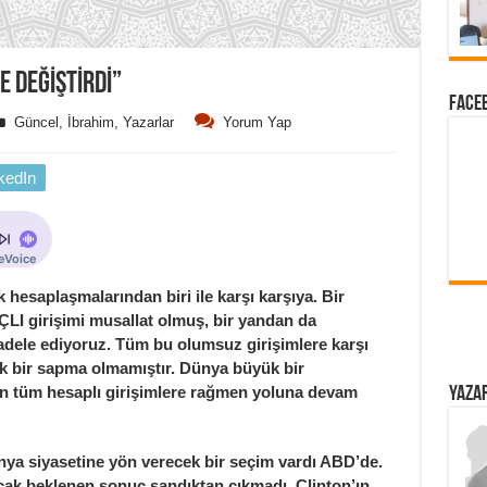
E DEĞİŞTİRDİ”
FACEB
Güncel
,
İbrahim
,
Yazarlar
Yorum Yap
kedIn
saplaşmalarından biri ile karşı karşıya. Bir
LI girişimi musallat olmuş, bir yandan da
dele ediyoruz. Tüm bu olumsuz girişimlere karşı
ak bir sapma olmamıştır. Dünya büyük bir
n tüm hesaplı girişimlere rağmen yoluna devam
YAZAR
a siyasetine yön verecek bir seçim vardı ABD’de.
ncak beklenen sonuç sandıktan çıkmadı. Clinton’ın