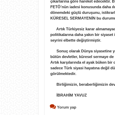
çıkarlarına göre hareket edecektir. 
FETÖ’nün iadesi konusunda daha ılıml
dönemdeki güçlü duruşunu, istikrarl
KÜRESEL SERMAYENİN bu durumu di
Artık Türkiyesiz karar alınamayaca
politikalarına daha yakın bir siyaset 
seyrini elbette değiştirmiştir.
Sonuç olarak Dünya siyasetine yön
bütün devletler, küresel sermaye d
Artık karşılarında el ayak büken bi
sadece Türk siyasi hayatına değil dü
görülmektedir.
Birliğimizin, beraberliğimizin dev
İBRAHİM YAVUZ
Yorum yap