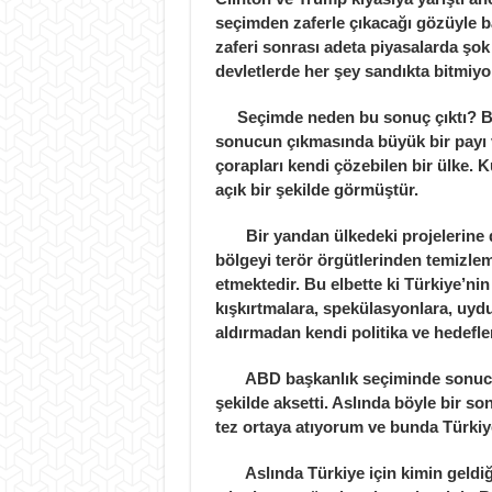
seçimden zaferle çıkacağı gözüyle b
zaferi sonrası adeta piyasalarda şo
devletlerde her şey sandıkta bitmiy
Seçimde neden bu sonuç çıktı? Bu 
sonucun çıkmasında büyük bir payı v
çorapları kendi çözebilen bir ülke. 
açık bir şekilde görmüştür.
Bir yandan ülkedeki projelerine de
bölgeyi terör örgütlerinden temizle
etmektedir. Bu elbette ki Türkiye’nin
kışkırtmalara, spekülasyonlara, uyd
aldırmadan kendi politika ve hedefl
ABD başkanlık seçiminde sonucun 
şekilde aksetti. Aslında böyle bir 
tez ortaya atıyorum ve bunda Türkiye
Aslında Türkiye için kimin geldiği