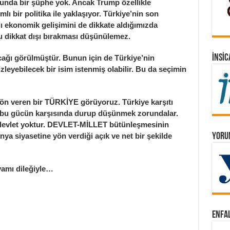
Bunda bir şüphe yok. Ancak Trump özellikle
ı bir politika ile yaklaşıyor. Türkiye’nin son
ı ekonomik gelişimini de dikkate aldığımızda
kkat dışı bırakması düşünülemez.
İNSIC
ğı görülmüştür. Bunun için de Türkiye’nin
izleyebilecek bir isim istenmiş olabilir. Bu da seçimin
 veren bir TÜRKİYE görüyoruz. Türkiye karşıtı
e bu gücün karşısında durup düşünmek zorundalar.
r devlet yoktur. DEVLET-MİLLET bütünleşmesinin
YORUM
nya siyasetine yön verdiği açık ve net bir şekilde
amı dileğiyle…
ENFAL