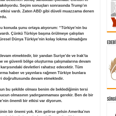
akılıyordu. Seçim sonuçları sonrasında Trump’ın
k etkisi vardı. Zaten ABD gibi düveli muazzama denen
ordu.
konuda şunu ortaya atıyorum: “Türkiye’nin bu
ardı. Çünkü Türkiye başına örülmeye çalışılan
Küresel Dünya Türkiye’nin kolay lokma olmadığını
EDEBI
vam etmektedir, bir yandan Suriye’de ve Irak’ta
me ve güvenli bölge oluşturma çalışmalarına devam
 karşısındaki devletleri rahatsız edecektir. Tüm
urma haber ve yayınlara rağmen Türkiye bunlara
eri doğrultusunda devam etmektedir.
bu şekilde olması benim de beklediğimin tersi
sonucun olmasının yadırganmaması gerekir. Ben de bir
SÜRGÜ
’nin önemli bir etkisi var diyorum.
nin bir önemi yok. Kim gelirse gelsin Amerika’nın