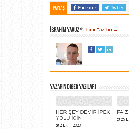
Facebook
Twitter
Paylaş
İBRAHIM YAVUZ *
Tüm Yazıları →
YAZARIN DIĞER YAZILARI
HER ŞEY DEMİR İPEK
FAİZ
YOLU İÇİN
25 E
2 Ekim 2020