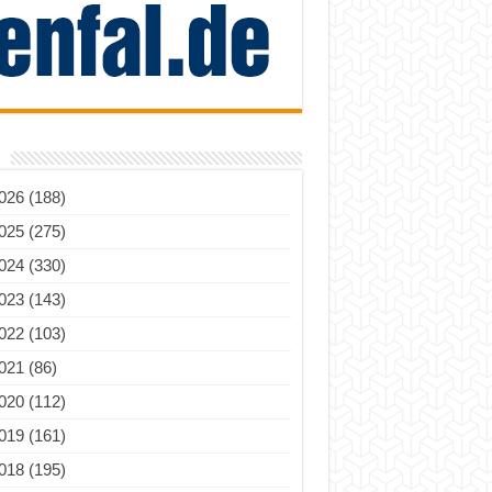
026 (188)
025 (275)
024 (330)
023 (143)
022 (103)
021 (86)
020 (112)
019 (161)
018 (195)