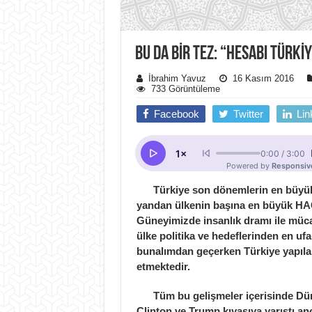
BU DA BİR TEZ: “HESABI TÜRKİY
İbrahim Yavuz
16 Kasım 2016
733 Görüntüleme
Facebook
Twitter
Lin
Türkiye son dönemlerin en büyük he
yandan ülkenin başına en büyük HAÇ
Güneyimizde insanlık dramı ile müca
ülke politika ve hedeflerinden en uf
bunalımdan geçerken Türkiye yapıla
etmektedir.
Tüm bu gelişmeler içerisinde Düny
Clinton ve Trump kıyasıya yarıştı a