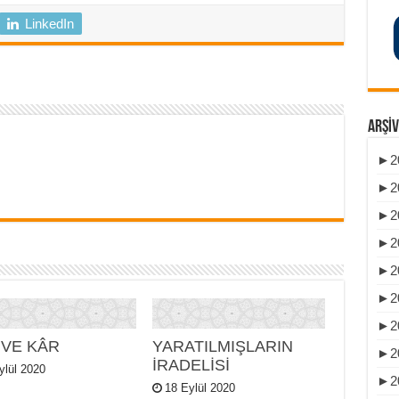
LinkedIn
ARŞIV
►
2
►
2
►
2
►
2
►
2
►
2
►
2
 VE KÂR
YARATILMIŞLARIN
►
2
İRADELİSİ
ylül 2020
►
2
18 Eylül 2020