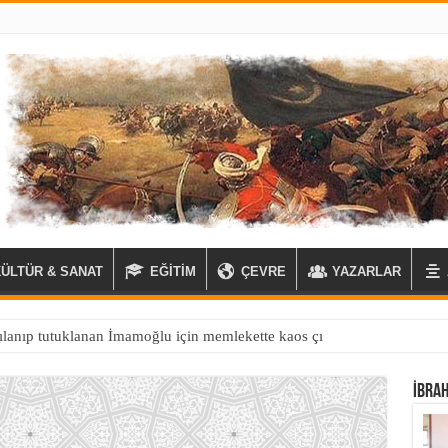
KÜLTÜR & SANAT
EĞİTİM
ÇEVRE
YAZARLAR
İBRA