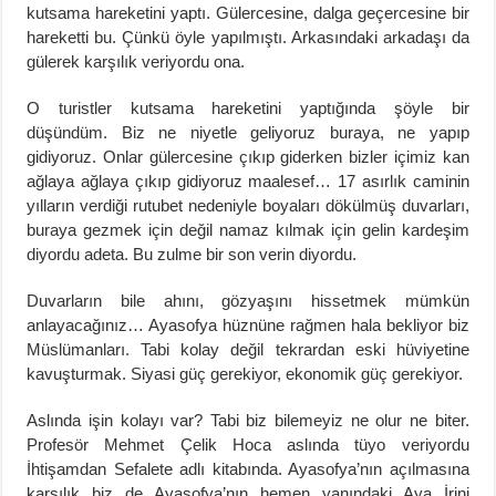
kutsama hareketini yaptı. Gülercesine, dalga geçercesine bir
hareketti bu. Çünkü öyle yapılmıştı. Arkasındaki arkadaşı da
gülerek karşılık veriyordu ona.
O turistler kutsama hareketini yaptığında şöyle bir
düşündüm. Biz ne niyetle geliyoruz buraya, ne yapıp
gidiyoruz. Onlar gülercesine çıkıp giderken bizler içimiz kan
ağlaya ağlaya çıkıp gidiyoruz maalesef… 17 asırlık caminin
yılların verdiği rutubet nedeniyle boyaları dökülmüş duvarları,
buraya gezmek için değil namaz kılmak için gelin kardeşim
diyordu adeta. Bu zulme bir son verin diyordu.
Duvarların bile ahını, gözyaşını hissetmek mümkün
anlayacağınız… Ayasofya hüznüne rağmen hala bekliyor biz
Müslümanları. Tabi kolay değil tekrardan eski hüviyetine
kavuşturmak. Siyasi güç gerekiyor, ekonomik güç gerekiyor.
Aslında işin kolayı var? Tabi biz bilemeyiz ne olur ne biter.
Profesör Mehmet Çelik Hoca aslında tüyo veriyordu
İhtişamdan Sefalete adlı kitabında. Ayasofya’nın açılmasına
karşılık biz de Ayasofya’nın hemen yanındaki Aya İrini