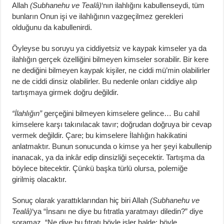
Allah
(Subhanehu ve Tealâ)
‘nın ilahlığını kabullenseydi, tüm
bunların Onun işi ve ilahlığının vazgeçilmez gerekleri
olduğunu da kabullenirdi.
Öyleyse bu soruyu ya ciddiyetsiz ve kaypak kimseler ya da
ilahlığın gerçek özelliğini bilmeyen kimseler sorabilir. Bir kere
ne dediğini bilmeyen kaypak kişiler, ne ciddi mü’min olabilirler
ne de ciddi dinsiz olabilirler. Bu nedenle onları ciddiye alıp
tartışmaya girmek doğru değildir.
“İlahlığın”
gerçeğini bilmeyen kimselere gelince… Bu cahil
kimselere karşı takınılacak tavır; doğrudan doğruya bir cevap
vermek değildir. Çare; bu kimselere İlahlığın hakikatini
anlatmaktır. Bunun sonucunda o kimse ya her şeyi kabullenip
inanacak, ya da inkâr edip dinsizliği seçecektir. Tartışma da
böylece bitecektir. Çünkü başka türlü olursa, polemiğe
girilmiş olacaktır.
Sonuç olarak yarattıklarından hiç biri Allah
(Subhanehu ve
Tealâ)
‘ya “İnsanı ne diye bu fıtratla yaratmayı diledin?” diye
soramaz. “Ne diye bu fıtratı böyle işler halde; böyle