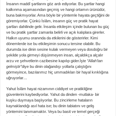
İnsanın maddî şartlarını göz ardı ediyorlar. Bu şartlar hangi
kalkınma aşamasından geçmiş ve hangi ortamın ürünüdür,
buna bakmıyorlar. Ama böyle bir yöntemle hayata geçtiğini de
göremiyorlar. Çünkü İslâm, insanın güç ve pratik hayat
şartları dahilinde gelir. İnsanla etkileşim içinde bulunan bu güç
ve bu pratik şartlar zamanla belirli ve açık kalıplara girerler.
Halkın uyumu oranında da etkilerini de gösterirler. Kimi
dönemlerde ise bu etkileşimin sonucu tersine olabilir. Bu
durumda ise dinin sesine kulak vermeyen veya dosdoğru bir
şekilde yola girmeyi düşünmeyen insan, alçaldıkça alçalır
arzu ve şehvetlerin cazibesine kapılıp gider.İşte
“Allah’tan
gelmiştir”
diye bu dinin olağandışı yollarla çalıştığını
görmeyince, bazılarımız hiç ummadıkları bir hayal kırıklığına
uğruyorlar…
Yahut İslâm hayat nizamının ciddiyet ve pratikliğine
güvenlerini kaybediyorlar. Yahut da dinden -mutlaka- bir
kuşku duymaya başlıyorlar. Bu zincirleme hataların
kaynaklandığı asıl hata ise; bu dinin tabiatını ve geliş
yöntemini tanımamaktır. Veya bu basit ve temel gerçeği