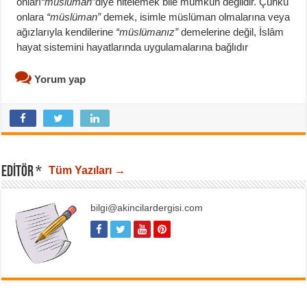
onları
“müslüman”
diye nitelemek bile mümkün değildir. Çünkü
onlara
“müslüman”
demek, isimle müslüman olmalarına veya
ağızlarıyla kendilerine
“müslümanız”
demelerine değil, İslâm
hayat sistemini hayatlarında uygulamalarına bağlıdır
Yorum yap
EDITÖR *
Tüm Yazıları →
bilgi@akincilardergisi.com