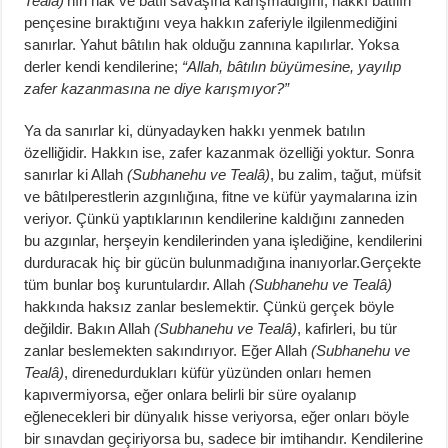
Tealâ)
‘nın hak ve bâtıl savaşına karışmadığını, hakkı batılın
pençesine bıraktığını veya hakkın zaferiyle ilgilenmediğini
sanırlar. Yahut bâtılın hak olduğu zannına kapılırlar. Yoksa
derler kendi kendilerine;
“Allah, bâtılın büyümesine, yayılıp
zafer kazanmasına ne diye karışmıyor?”
Ya da sanırlar ki, dünyadayken hakkı yenmek batılın
özelliğidir. Hakkın ise, zafer kazanmak özelliği yoktur. Sonra
sanırlar ki Allah
(Subhanehu ve Tealâ)
, bu zalim, tağut, müfsit
ve bâtılperestlerin azgınlığına, fitne ve küfür yaymalarına izin
veriyor. Çünkü yaptıklarının kendilerine kaldığını zanneden
bu azgınlar, herşeyin kendilerinden yana işlediğine, kendilerini
durduracak hiç bir gücün bulunmadığına inanıyorlar.Gerçekte
tüm bunlar boş kuruntulardır. Allah
(Subhanehu ve Tealâ)
hakkında haksız zanlar beslemektir. Çünkü gerçek böyle
değildir. Bakın Allah
(Subhanehu ve Tealâ)
, kafirleri, bu tür
zanlar beslemekten sakındırıyor. Eğer Allah
(Subhanehu ve
Tealâ)
, direnedurdukları küfür yüzünden onları hemen
kapıvermiyorsa, eğer onlara belirli bir süre oyalanıp
eğlenecekleri bir dünyalık hisse veriyorsa, eğer onları böyle
bir sınavdan geçiriyorsa bu, sadece bir imtihandır. Kendilerine