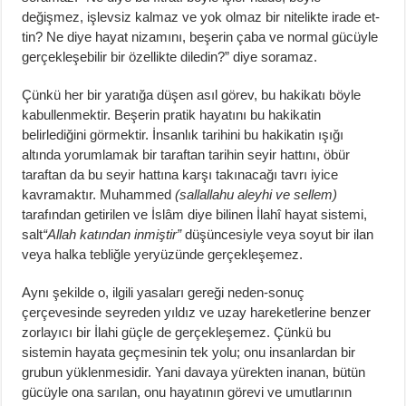
değişmez, işlevsiz kalmaz ve yok olmaz bir nitelikte irade et­
tin? Ne diye hayat nizamını, beşerin çaba ve normal gücüyle
gerçekleşebilir bir özellikte diledin?” diye soramaz.
Çünkü her bir yaratığa düşen asıl görev, bu hakikatı böyle
kabullenmektir. Beşerin pratik hayatını bu hakikatin
belirlediğini görmektir. İnsanlık tarihini bu hakikatin ışığı
altında yorumlamak bir taraftan tarihin seyir hattını, öbür
taraf­tan da bu seyir hattına karşı takınacağı tavrı iyice
kavramaktır. Muhammed
(sallallahu aleyhi ve sellem)
tarafından getirilen ve İslâm diye bilinen İlahî hayat sistemi,
salt
“Allah katından inmiştir”
düşüncesiyle veya soyut bir ilan
veya halka tebliğle yeryüzünde gerçekleşemez.
Aynı şekilde o, ilgili yasaları gereği neden-sonuç
çerçevesinde seyreden yıl­dız ve uzay hareketlerine benzer
zorlayıcı bir İlahi güçle de gerçekleşemez. Çünkü bu
sistemin hayata geçmesinin tek yolu; onu insanlardan bir
grubun yüklenmesidir. Yani davaya yürekten inanan, bütün
gücüyle ona sarılan, onu hayatının görevi ve umutlarının