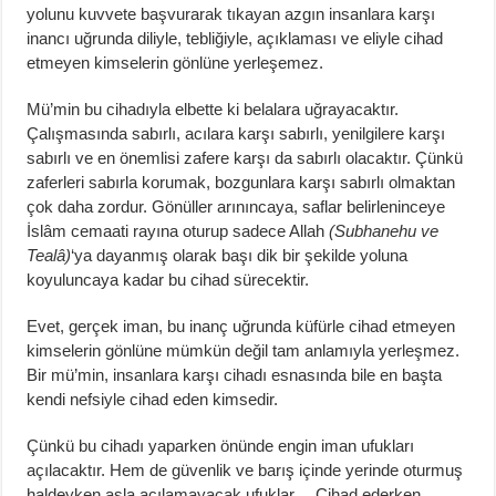
yolunu kuvvete başvurarak tıkayan azgın insanlara karşı
inancı uğrunda diliyle, tebliğiyle, açıklaması ve eliyle cihad
etmeyen kimselerin gönlüne yerleşemez.
Mü’min bu cihadıyla elbette ki belalara uğrayacaktır.
Çalışmasında sabırlı, acılara karşı sabırlı, yenilgilere karşı
sabırlı ve en önemlisi zafere karşı da sabırlı olacaktır. Çünkü
zaferleri sabırla korumak, bozgunlara karşı sabırlı olmaktan
çok daha zordur. Gönüller arınıncaya, saflar belirleninceye
İslâm cemaati rayına oturup sadece Allah
(Subhanehu ve
Tealâ)
‘ya dayanmış olarak başı dik bir şekilde yoluna
koyuluncaya kadar bu cihad sürecektir.
Evet, gerçek iman, bu inanç uğrunda küfürle cihad etmeyen
kimselerin gönlüne mümkün değil tam anlamıyla yerleşmez.
Bir mü’min, insanlara karşı cihadı esnasında bile en başta
kendi nefsiyle cihad eden kimsedir.
Çünkü bu cihadı yaparken önünde engin iman ufukları
açılacaktır. Hem de güvenlik ve barış içinde yerinde oturmuş
haldeyken asla açılamayacak ufuklar… Cihad ederken