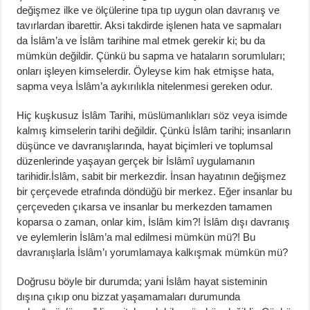
değişmez ilke ve ölçülerine tıpa tıp uygun olan davranış ve
tavırlardan ibarettir. Aksi takdirde işlenen hata ve sapmaları
da İslâm’a ve İslâm tarihine mal etmek gerekir ki; bu da
mümkün değildir. Çünkü bu sapma ve hataların sorumluları;
onları işleyen kimselerdir. Öyleyse kim hak etmişse hata,
sapma veya İslâm’a aykırılıkla nitelenmesi gereken odur.
Hiç kuşkusuz İslâm Tarihi, müslümanlıkları söz veya isimde
kalmış kimselerin tarihi değildir. Çünkü İslâm tarihi; insanların
düşünce ve davranışlarında, hayat biçimleri ve toplumsal
düzenlerinde yaşayan gerçek bir İslâmî uygulamanın
tarihidir.İslâm, sabit bir merkezdir. İnsan hayatının değişmez
bir çerçevede etrafında döndüğü bir merkez. Eğer insanlar bu
çerçeveden çıkarsa ve insanlar bu merkezden tamamen
koparsa o zaman, onlar kim, İslâm kim?! İslâm dışı davranış
ve eylemlerin İslâm’a mal edilmesi mümkün mü?! Bu
davranışlarla İslâm’ı yorumlamaya kalkışmak mümkün mü?
Doğrusu böyle bir durumda; yani İslâm hayat sisteminin
dışına çıkıp onu bizzat yaşamamaları durumunda