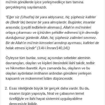
mü’min gönüllerde iyice yerleşmedikçe tam tamına
gerçekleşmiş sayılamazdı.
“Eğer siz (Uhud’ta) bir yara aldıysanız, hiç şüphesiz kafirler
de (Bedir’de) benzer bir yara almışlardır. Bugünler, insanlar
arasında; (çeşitli tedbirlerin alınması), Allah’ın mü’minleri
ortaya çıkarması ve içinizden şehidler edinmesi için devredip
durduğumuz günlerdir. Allah, hiç şüphesiz zalimleri sevmez.
Bir de Allah’ın mü’min kimseleri arındırıp ayırması, kafirleri de
helak etmesi içindir” (3 Al-i İmran/140,141)
Öyleyse tüm bunlar, sonuç açısından sebebler aleminin
davranışları, olayları ve kişileri ötesindeki ilahî takdir, tedbir
ve hikmetten ibarettir. Aynı zamanda bu, olayların ve bu
olayları aydınlatan imtihanın ardından gönüllere yerleşen
kapsamlı ve mükemmel İslâm düşüncesidir.
Esas niteliğinde büyük bir gerçek daha vardır. Bu da,
insanın özgün yapısıyla, fıtrat ve çabasının temel
özelliğiyle ve ilahi hayat sistemini uygulayabilme
derecesiyle ilgilidir.