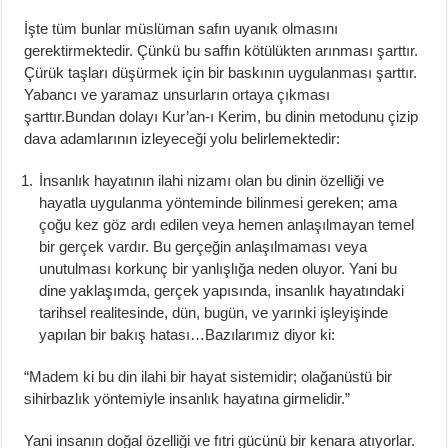
İşte tüm bunlar müslüman safın uyanık olmasını
gerektirmektedir. Çünkü bu saffın kötülükten arınması şarttır.
Çürük taşları düşürmek için bir baskının uygulanması şarttır.
Yabancı ve yaramaz unsurların ortaya çıkması
şarttır.Bundan dolayı Kur’an-ı Kerim, bu dinin metodunu çizip
dava adamlarının izleyeceği yolu belirlemektedir:
İnsanlık hayatının ilahi nizamı olan bu dinin özelliği ve
hayatla uygulanma yönteminde bilinmesi gereken; ama
çoğu kez göz ardı edilen veya hemen anlaşılmayan temel
bir gerçek vardır. Bu gerçeğin anlaşılmaması veya
unutulması korkunç bir yanlışlığa neden oluyor. Yani bu
dine yaklaşımda, gerçek yapısında, insanlık hayatındaki
tarihsel realitesinde, dün, bugün, ve yarınki işleyişinde
yapılan bir bakış hatası…Bazılarımız diyor ki:
“Madem ki bu din ilahi bir hayat sistemidir; olağanüstü bir
sihirbazlık yöntemiyle insanlık hayatına girmelidir.”
Yani insanın doğal özelliği ve fıtri gücünü bir kenara atıyorlar.