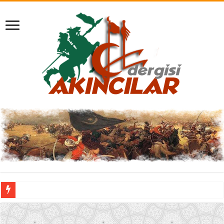
“Son Diktatör”