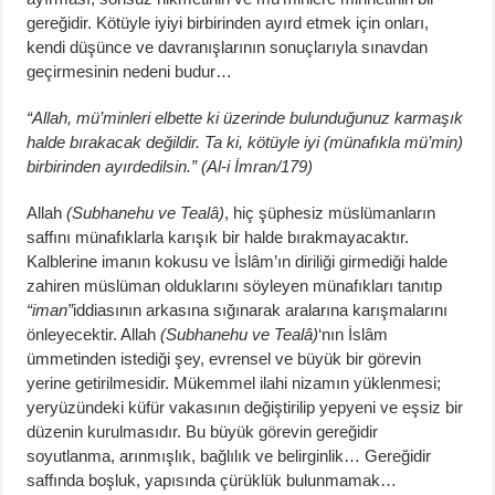
gereğidir. Kötüyle iyiyi birbirinden ayırd etmek için onları,
kendi düşünce ve davranışlarının sonuçlarıyla sınavdan
geçirmesinin nedeni budur…
“Allah, mü’minleri elbette ki üzerinde bulunduğunuz karmaşık
halde bırakacak değildir. Ta ki, kötüyle iyi (münafıkla mü’min)
birbirinden ayırdedilsin.” (Al-i İmran/179)
Allah
(Subhanehu ve Tealâ)
, hiç şüphesiz müslümanların
saffını münafıklarla karışık bir halde bırakmayacaktır.
Kalblerine imanın kokusu ve İslâm’ın diriliği girmediği halde
zahiren müslüman olduklarını söyleyen münafıkları tanıtıp
“iman”
iddiasının arkasına sığınarak aralarına karışmalarını
önleyecektir. Allah
(Subhanehu ve Tealâ)
‘nın İslâm
ümmetinden istediği şey, evrensel ve büyük bir görevin
yerine getirilmesidir. Mükemmel ilahi nizamın yüklenmesi;
yeryüzündeki küfür vakasının değiştirilip yepyeni ve eşsiz bir
düzenin kurulmasıdır. Bu büyük görevin gereğidir
soyutlanma, arınmışlık, bağlılık ve belirginlik… Gereğidir
saffında boşluk, yapısında çürüklük bulunmamak…