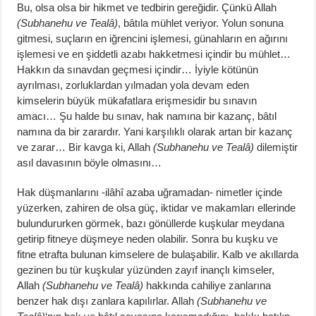
Bu, olsa olsa bir hikmet ve tedbirin gereğidir. Çünkü Allah
(Subhanehu ve Tealâ)
, bâtıla mühlet veriyor. Yolun sonuna
gitmesi, suçların en iğrencini işlemesi, günahların en ağırını
işlemesi ve en şiddetli azabı hakketmesi içindir bu mühlet…
Hakkın da sınavdan geçmesi içindir… İyiyle kötünün
ayrılması, zorluklardan yılmadan yola devam eden
kimselerin büyük mükafatlara erişmesidir bu sınavın
amacı… Şu halde bu sınav, hak namına bir kazanç, bâtıl
namına da bir zarardır. Yani karşılıklı olarak artan bir kazanç
ve zarar… Bir kavga ki, Allah
(Subhanehu ve Tealâ)
dilemiştir
asıl davasının böyle olmasını…
Hak düşmanlarını -ilâhî azaba uğramadan- nimetler içinde
yüzerken, zahiren de olsa güç, iktidar ve makamları ellerinde
bulundururken görmek, bazı gönüllerde kuşkular meydana
getirip fitneye düşmeye neden olabilir. Sonra bu kuşku ve
fitne etrafta bulunan kimselere de bulaşabilir. Kalb ve akıllarda
gezinen bu tür kuşkular yüzünden zayıf inançlı kimseler,
Allah
(Subhanehu ve Tealâ)
hakkında cahiliye zanlarına
benzer hak dışı zanlara kapılırlar. Allah
(Subhanehu ve