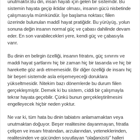
unutmaktır.Bu din, insan hayatı için gelen bir sistemdir. Bu
sistemin hayata geçip iktidar olması, insanın gücü nisbetinde
çalışmasıyla mümkündür. İşe başlama noktası; fiilen
üzerinde bulunulan maddî hayat pratiğidir. Bu yürüyüş, yolun
sonuna değin insanın normal güç ve çabası dahilinde devam
eder. En son varabilecekleri yere, kendi güç ve çabasıyla
varır.
Bu dinin en belirgin özelliği, insanın fıtratını, güç sınırını ve
maddi hayat şartlarını hiç bir zaman hiç bir tasarıda ve hiç bir
harekette göz ardı etmemesidir. Bir diğer özelliği de insanı hiç
bir beşeri sistemde asla erişemeyeceği doruklara
yükseltmesidir. Nitekim bazı dönemlerde bu durum fiilen
gerçekleşmiştir. Demek ki bu sistem, ciddi bir çalışmayla
tekrar hayata geçebilir. Çünkü bunun gerçekleştirilmesini
engelleyecek hiçbir neden yoktur.
Ne var ki, tüm hata bu dinin tabiatını anlamamaktan veya
unutmaktan doğuyor. Beşer realitesine dayanmayan, fıtratla
çelişen ve insanı fıtratından, arzularından, yeteneklerinden,
realitesinden ve gücünden soyutlayan
“olağanüstü”
halleri