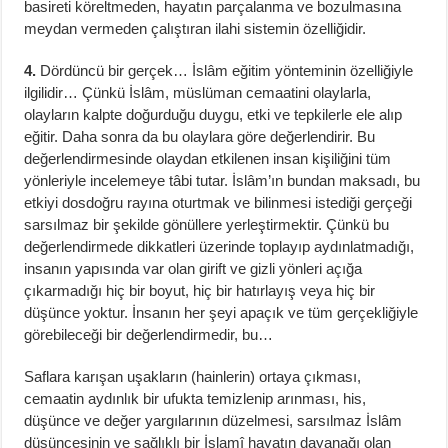
basireti köreltmeden, hayatın parçalanma ve bozulmasına
meydan vermeden çalıştıran ilahi sistemin özelliğidir.
4.
Dördüncü bir gerçek… İslâm eğitim yönteminin özelliğiyle
ilgilidir… Çünkü İslâm, müslüman cemaatini olaylarla,
olayların kalpte doğurduğu duygu, etki ve tepkilerle ele alıp
eğitir. Daha sonra da bu olaylara göre değerlendirir. Bu
değerlendirmesinde olaydan etkilenen insan kişiliğini tüm
yönleriyle incelemeye tâbi tutar. İslâm’ın bundan maksadı, bu
etkiyi dosdoğru rayına oturtmak ve bilinmesi istediği gerçeği
sarsılmaz bir şekilde gönüllere yerleştirmektir. Çünkü bu
değerlendirmede dikkatleri üzerinde toplayıp aydınlatmadığı,
insanın yapısında var olan girift ve gizli yönleri açığa
çıkarmadığı hiç bir boyut, hiç bir hatırlayış veya hiç bir
düşünce yoktur. İnsanın her şeyi apaçık ve tüm gerçekliğiyle
görebileceği bir değerlendirmedir, bu…
Saflara karışan uşakların (hainlerin) ortaya çıkması,
cemaatin aydınlık bir ufukta temizlenip arınması, his,
düşünce ve değer yargılarının düzelmesi, sarsılmaz İslâm
düşüncesinin ve sağlıklı bir İslamî hayatın dayanağı olan