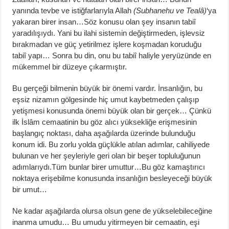
yanında tevbe ve istiğfarlarıyla Allah
(Subhanehu ve Tealâ)
‘ya
yakaran birer insan…Söz konusu olan şey insanın tabiî
yaradılışıydı. Yani bu ilahi sistemin değiştirmeden, işlevsiz
bırakmadan ve güç yetirilmez işlere koşmadan koruduğu
tabiî yapı… Sonra bu din, onu bu tabiî haliyle yeryüzünde en
mükemmel bir düzeye çıkarmıştır.
Bu gerçeği bilmenin büyük bir önemi vardır. İnsanlığın, bu
eşsiz nizamın gölgesinde hiç umut kaybetmeden çalışıp
yetişmesi konusunda önemi büyük olan bir gerçek… Çünkü
ilk İslâm cemaatinin bu göz alıcı yüksekliğe erişmesinin
başlangıç noktası, daha aşağılarda üzerinde bulunduğu
konum idi. Bu zorlu yolda güçlükle atılan adımlar, cahiliyede
bulunan ve her şeyleriyle geri olan bir beşer topluluğunun
adımlarıydı.Tüm bunlar birer umuttur…Bu göz kamaştırıcı
noktaya erişebilme konusunda insanlığın besleyeceği büyük
bir umut…
Ne kadar aşağılarda olursa olsun gene de yükselebileceğine
inanma umudu… Bu umudu yitirmeyen bir cemaatin, eşi