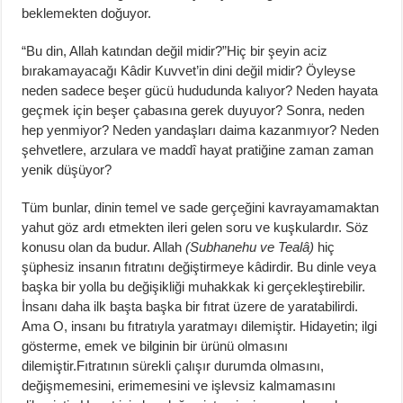
beklemekten doğuyor.
“Bu din, Allah katından değil midir?”Hiç bir şeyin aciz
bırakamayacağı Kâdir Kuvvet’in dini değil midir? Öyleyse
neden sadece beşer gücü hududunda kalıyor? Neden hayata
geçmek için beşer çabasına gerek duyuyor? Sonra, neden
hep yenmiyor? Neden yandaşları daima kazanmıyor? Neden
şehvetlere, arzulara ve maddî hayat pratiğine zaman zaman
yenik düşüyor?
Tüm bunlar, dinin temel ve sade gerçeğini kavrayamamaktan
yahut göz ardı etmekten ileri gelen soru ve kuşkulardır. Söz
konusu olan da budur. Allah
(Subhanehu ve Tealâ)
hiç
şüphesiz insanın fıtratını değiştirmeye kâdirdir. Bu dinle veya
başka bir yolla bu değişikliği muhakkak ki gerçekleştirebilir.
İnsanı daha ilk başta başka bir fıtrat üzere de yaratabilirdi.
Ama O, insanı bu fıtratıyla yaratmayı dilemiştir. Hidayetin; ilgi
gösterme, emek ve bilginin bir ürünü olmasını
dilemiştir.Fıtratının sürekli çalışır durumda olmasını,
değişmemesini, erimemesini ve işlevsiz kalmamasını