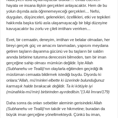
hayata ve insana ilişkin gerçekleri anlayacaktır. Hem de bu
yolun dışında asla öğrenemeyeceği gerçekleri… Nefsi,
duyguları, düşünceleri, gelenekleri, özellikleri, etki ve tepkileri
hakkında başka türlü asla ulaşamayacağı bir bilgi düzeyine
kavuşacaktır bu zorlu ve çileli imtihanı verirken…
Evet, bir cemaatin, deneyim, imtihan ve belalar olmadan, her
bireyi gerçek güç ve amacını tanımadan, yapısını meydana
getiren taşların dayanma gücünü ve bu taşların bir saldırı
anında birbirine tutunma derecesini bilmeden, tam bir iman
gerçeğine sahip olması mümkün değildir. İşte Allah
(Subhanehu ve Tealâ)
‘nın olaylarla eğitimden geçirdiği ilk
müslüman cemaata bildirmek istediği buydu. Diyordu ki
onlara:
“Allah, mü’minleri elbette ki üzerinde bulunduğunuz
karmaşık halde bırakacak değildir. Ta ki kötüyle iyi
(münafıkla-mü’min) birbirinden ayırdedilsin.”(3 Ali İmran/179)
Daha sonra da onları sebebler aleminin gerisindeki Allah
(Subhanehu ve Tealâ)
‘nın takdir ve hikmetine; buradan da
büyük iman gerçeğine yöneltmekteydi. Çünkü bu iman,