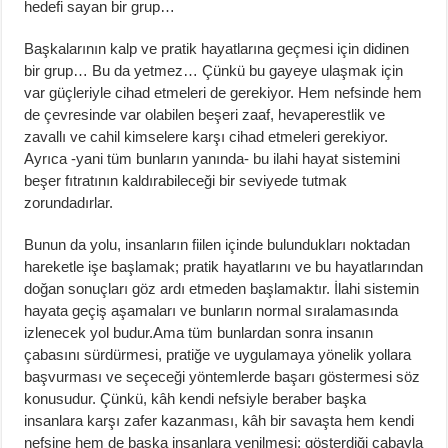
hedefi sayan bir grup…
Başkalarının kalp ve pratik hayatlarına geçmesi için didinen
bir grup… Bu da yetmez… Çünkü bu gayeye ulaşmak için
var güçleriyle cihad etmeleri de gerekiyor. Hem nefsinde hem
de çevresinde var olabilen beşeri zaaf, hevaperestlik ve
zavallı ve cahil kimselere karşı cihad etmeleri gerekiyor.
Ayrıca -yani tüm bunların yanında- bu ilahi hayat sistemini
beşer fıtratının kaldırabileceği bir seviyede tutmak
zorundadırlar.
Bunun da yolu, insanların fiilen içinde bulundukları noktadan
hareketle işe başlamak; pratik hayatlarını ve bu hayatlarından
doğan sonuçları göz ardı etmeden başlamaktır. İlahi sistemin
hayata geçiş aşamaları ve bunların normal sıralamasında
izlenecek yol budur.Ama tüm bunlardan sonra insanın
çabasını sürdürmesi, pratiğe ve uygulamaya yönelik yollara
başvurması ve seçeceği yöntemlerde başarı göstermesi söz
konusudur. Çünkü, kâh kendi nefsiyle beraber başka
insanlara karşı zafer kazanması, kâh bir savaşta hem kendi
nefsine hem de başka insanlara yenilmesi; gösterdiği çabayla