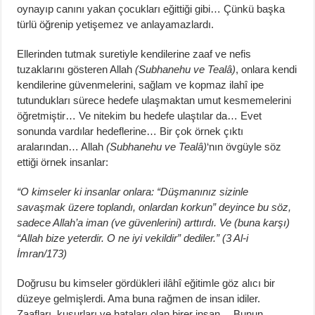
oynayıp canını yakan çocukları eğittiği gibi… Çünkü başka
türlü öğrenip yetişemez ve anlayamazlardı.
Ellerinden tutmak suretiyle kendilerine zaaf ve nefis
tuzaklarını gösteren Allah
(Subhanehu ve Tealâ)
, onlara kendi
kendilerine güvenmelerini, sağlam ve kopmaz ilahî ipe
tutundukları sürece hedefe ulaşmaktan umut kesmemelerini
öğretmiştir… Ve nitekim bu hedefe ulaştılar da… Evet
sonunda vardılar hedeflerine… Bir çok örnek çıktı
aralarından… Allah
(Subhanehu ve Tealâ)
‘nın övgüyle söz
ettiği örnek insanlar:
“O kimseler ki insanlar onlara: “Düşmanınız sizinle
savaşmak üzere toplandı, onlardan korkun” deyince bu söz,
sadece Allah’a iman (ve güvenlerini) arttırdı. Ve (buna karşı)
“Allah bize yeterdir. O ne iyi vekildir” dediler.” (3 Al-i
İmran/173)
Doğrusu bu kimseler gördükleri ilâhî eğitimle göz alıcı bir
düzeye gelmişlerdi. Ama buna rağmen de insan idiler.
Zaafları, kusurları ve hataları olan birer insan… Bunun