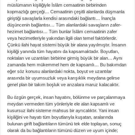
müslümanın kişiliğiyle İslâm cemaatinin birbirinden
kopmazlığı gerçeği… Cemaatinin çeşitli alanlarda düşmanla
giriştiği savaşlarla kendisi arasındaki bağlantı… İnançla
düşüncenin bağlantısı… Tüm alanlardaki savaşların zafer-
hezimet bağlantısı… Tüm bunlar İslâm cemaatinin zafer
veya hezimetleriyle yakından ilgili olan temel faktörlerdir.
Çünkü ilahi hayat sistemi büyük bir alana yayılmıştır. İnsanın
kişiliği yanında tüm hayatını da kapsamaktadır. Boyutları,
noktaları ve uzantıları birbirine girmiş büyük bir alan… Aynı
zamanda hem mükemmel hem de kapsamlı… Bu bakımdan
eğer söz konusu alanlardaki nokta, boyut ve uzantılar
arasında bir uyumsuzluk veya karışıklık meydana gelirse
genel plan bir takım boşluk ve arızalara maruz kalacaktır.
Bu özgün gerçek, insan hayatını, bölünme ve parçalanmaya
meydan vermeden tüm yönleriyle ele alan kapsamlı ve
kusursuz ilahi sisteme mahsus bir ayrıcalıktır. Yani insan
kişiliğini ve hayatı tüm boyutlarıyla kuşatan, aralarında
bulunan girift bağlantıların tümünü tek elde toplayan, sonuç
olarak da bu bağlantıların tümünü düzen ve uyum içinde;