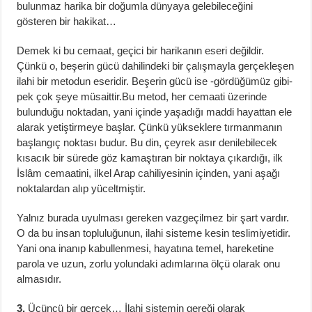
bulunmaz harika bir doğumla dünyaya gelebileceğini
gösteren bir hakikat…
Demek ki bu cemaat, geçici bir harikanın eseri değildir.
Çünkü o, beşerin gücü dahilindeki bir çalışmayla gerçekleşen
ilahi bir metodun eseridir. Beşerin gücü ise -gördüğümüz gibi-
pek çok şeye müsaittir.Bu metod, her cemaati üzerinde
bulunduğu noktadan, yani içinde yaşadığı maddi hayattan ele
alarak yetiştirmeye başlar. Çünkü yükseklere tırmanmanın
başlangıç noktası budur. Bu din, çeyrek asır denilebilecek
kısacık bir sürede göz kamaştıran bir noktaya çıkardığı, ilk
İslâm cemaatini, ilkel Arap cahiliyesinin içinden, yani aşağı
noktalardan alıp yüceltmiştir.
Yalnız burada uyulması gereken vazgeçilmez bir şart vardır.
O da bu insan topluluğunun, ilahi sisteme kesin teslimiyetidir.
Yani ona inanıp kabullenmesi, hayatına temel, hareketine
parola ve uzun, zorlu yolundaki adımlarına ölçü olarak onu
almasıdır.
3.
Üçüncü bir gerçek… İlahi sistemin gereği olarak