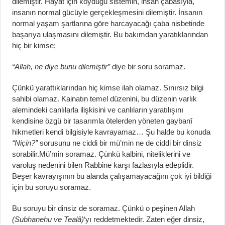
dilemiştir. Hayat için koyduğu sistemin, insan çabasıyla,
insanın normal gücüyle gerçekleşmesini dilemiştir. İnsanın
normal yaşam şartlarına göre harcayacağı çaba nisbetinde
başarıya ulaşmasını dilemiştir. Bu bakımdan yaratıklarından
hiç bir kimse;
“Allah, ne diye bunu dilemiştir”
diye bir soru soramaz.
Çünkü yarattıklarından hiç kimse ilah olamaz. Sınırsız bilgi
sahibi olamaz. Kainatın temel düzenini, bu düzenin varlık
alemindeki canlılarla ilişkisini ve canlıların yaratılışını
kendisine özgü bir tasarımla ötelerden yöneten gaybanî
hikmetleri kendi bilgisiyle kavrayamaz… Şu halde bu konuda
“Niçin?”
sorusunu ne ciddi bir mü’min ne de ciddi bir dinsiz
sorabilir.Mü’min soramaz. Çünkü kalbini, niteliklerini ve
varoluş nedenini bilen Rabbine karşı fazlasıyla edeplidir.
Beşer kavrayışının bu alanda çalışamayacağını çok iyi bildiği
için bu soruyu soramaz.
Bu soruyu bir dinsiz de soramaz. Çünkü o peşinen Allah
(Subhanehu ve Tealâ)
‘yı reddetmektedir. Zaten eğer dinsiz,