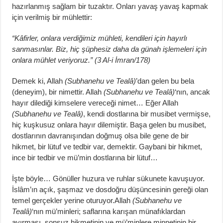
hazırlanmış sağlam bir tuzaktır. Onları yavaş yavaş kapmak
için verilmiş bir mühlettir:
“Kâfirler, onlara verdiğimiz mühleti, kendileri için hayırlı
sanmasınlar. Biz, hiç şüphesiz daha da günah işlemeleri için
onlara mühlet veriyoruz.” (3 Al-i İmran/178)
Demek ki, Allah
(Subhanehu ve Tealâ)
’dan gelen bu bela
(deneyim), bir nimettir. Allah
(Subhanehu ve Tealâ)
‘nın, ancak
hayır dilediği kimselere vereceği nimet… Eğer Allah
(Subhanehu ve Tealâ)
, kendi dostlarına bir musibet vermişse,
hiç kuşkusuz onlara hayır dilemiştir. Başa gelen bu musibet,
dostlarının davranışından doğmuş olsa bile gene de bir
hikmet, bir lütuf ve tedbir var, demektir. Gaybani bir hikmet,
ince bir tedbir ve mü’min dostlarına bir lütuf…
İşte böyle… Gönüller huzura ve ruhlar sükunete kavuşuyor.
İslâm’ın açık, şaşmaz ve dosdoğru düşüncesinin gereği olan
temel gerçekler yerine oturuyor.Allah
(Subhanehu ve
Tealâ)
‘nın mü’minleri; saflarına karışan münafıklardan
ayırması, sonsuz hikmetinin ve mü’minlere minnetinin bir