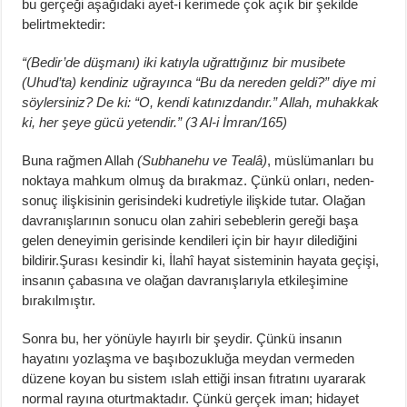
bu gerçeği aşağıdaki ayet-i kerimede çok açık bir şekilde
belirtmektedir:
“(Bedir’de düşmanı) iki katıyla uğrattığınız bir musibete
(Uhud’ta) kendiniz uğrayınca “Bu da nereden geldi?” diye mi
söylersiniz? De ki: “O, kendi katınızdandır.” Allah, muhakkak
ki, her şeye gücü yetendir.” (3 Al-i İmran/165)
Buna rağmen Allah
(Subhanehu ve Tealâ)
, müslümanları bu
noktaya mahkum olmuş da bırakmaz. Çünkü onları, neden-
sonuç ilişkisinin gerisindeki kudretiyle ilişkide tutar. Olağan
davranışlarının sonucu olan zahiri sebeblerin gereği başa
gelen deneyimin gerisinde kendileri için bir hayır dilediğini
bildirir.Şurası kesindir ki, İlahî hayat sisteminin hayata geçişi,
insanın çabasına ve olağan davranışlarıyla etkileşimine
bırakılmıştır.
Sonra bu, her yönüyle hayırlı bir şeydir. Çünkü insanın
hayatını yozlaşma ve başıbozukluğa meydan vermeden
düzene koyan bu sistem ıslah ettiği insan fıtratını uyararak
normal rayına oturtmaktadır. Çünkü gerçek iman; hidayet