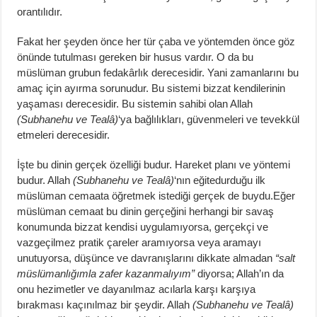
orantılıdır.
Fakat her şeyden önce her tür çaba ve yöntemden önce göz
önünde tutulması gereken bir husus vardır. O da bu
müslüman grubun fedakârlık derecesidir. Yani zamanlarını bu
amaç için ayırma sorunudur. Bu sistemi bizzat kendilerinin
yaşaması derecesidir. Bu sistemin sahibi olan Allah
(Subhanehu ve Tealâ)
‘ya bağlılıkları, güvenmeleri ve tevekkül
etmeleri derecesidir.
İşte bu dinin gerçek özelliği budur. Hareket planı ve yöntemi
budur. Allah
(Subhanehu ve Tealâ)
‘nın eğitedurduğu ilk
müslüman cemaata öğretmek istediği gerçek de buydu.Eğer
müslüman cemaat bu dinin gerçeğini herhangi bir savaş
konumunda bizzat kendisi uygulamıyorsa, gerçekçi ve
vazgeçilmez pratik çareler aramıyorsa veya aramayı
unutuyorsa, düşünce ve davranışlarını dikkate almadan
“salt
müslümanlığımla zafer kazanmalıyım”
diyorsa; Allah’ın da
onu hezimetler ve dayanılmaz acılarla karşı karşıya
bırakması kaçınılmaz bir şeydir. Allah
(Subhanehu ve Tealâ)