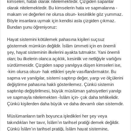
kimseleri, hatalı olarak nitelemektedir. Çizgiden sapanlar
olarak nitelemektedir. Bu kimselerin hata ve sapmalarına -
makam ve değerleri ne olursa olsun- kesinlikle göz yummaz.
Böyle insanlara uymak için kendisi asla çizgiden çıkmaz.
Bundan şunu öğreniyoruz:
Hayat sistemini kötülemek pahasına kişileri suçsuz
göstermek mümkün değildir. İslâm ümmeti için en önemli
şey, hayat sisteminin ilkelerini ayakta tutmaktır. Yani önemli
olan; bu ilkelerin olanca açıklık, kesinlik ve netliğiyle varlığını
sürdürmesidir. Çizgiden sapıp yanılgıya düşen kimseleri ise,
-kim olursa olsun- hak ettikleri şeyle vasıflandırmaktır. Bu
sapma ve yanılgılar, sistemi saptırıp değer, yargı ve ölçülerini
değiştirme pahasına haklı gösterilemez. Çünkü sistemin
saptırılıp değiştirilmesi, büyük müslüman şahsiyetleri yanılgı
ve sapmayla nitelemekten -İslâm için- çok daha tehlikelidir.
Çünkü kişilerden daha büyük ve daha devamlı olan sistemdir.
Müslümanların tarih boyunca işledikleri her şey veya
takındıkları her tavır, İslâm’ın tarihsel pratiği demek değildir.
Çünkü İslâm’ın tarihsel pratiği, İslâm hayat sistemine,