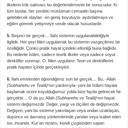
ilkelerin kök salması; bu değerlendirmenin bir sonucudur. Ki
tüm bunlar, her yerdeki müslüman cemaatin başına
gelebilecek olayları -en geniş boyutuyla- aydınlatmaya ve
eğitim görerek yetişmeye vesile olacak hususlardır.
5.
Beşinci bir gerçek… İlahi sistemin uygulanabilirliğiyle
ilgilidir. Her şeyi fiilen uygulamak bu sistemin vazgeçilmez bir
özelliğidir. Çünkü pratik hayat içindeki etkinliği buna bağlıdır.
Bu nedenle İslâm, sadece teorik ilkeler veya sadece soyut
direktifler sunmaz. O, fiilen uygulanır. Teori ve direktiflerini
pratik hayatın içinde gerçekleştirir.
6.
İlahi emirlerden öğrendiğimiz son bir gerçek… Bu, -Allah
(Subhanehu ve Tealâ)
‘nın yardımıyla- yeni bir İslâmi hayata
başlamak üzere koyulduğumuz yolda bize fayda getirecek bir
gerçektir… O da şu; Allah
(Subhanehu ve Tealâ)
‘nın hayat
sistemi değişmezdir. Değer, yargı ve ölçüleri de değişmezdir.
Değişen; yani bu sisteme yakınlaşan veya ondan uzaklaşan,
düşünce ve davranış yöntemlerinde yanılan veya isabet eden
ise, insandır. Kur’an nizamı, kendi çizgisinden sapan