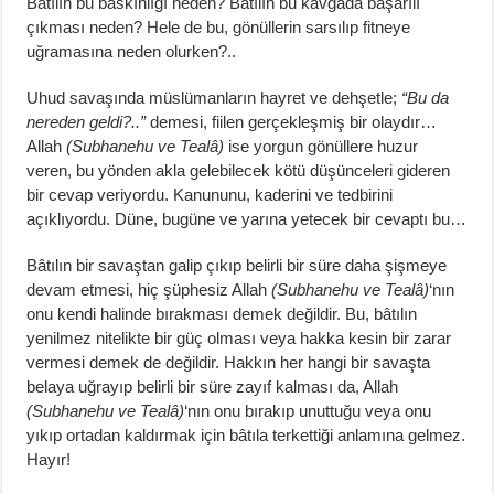
Bâtılın bu baskınlığı neden? Bâtılın bu kavgada başarılı
çıkması neden? Hele de bu, gönüllerin sarsılıp fitneye
uğramasına neden olurken?..
Uhud savaşında müslümanların hayret ve dehşetle;
“Bu da
nereden geldi?..”
demesi, fiilen gerçekleşmiş bir olaydır…
Allah
(Subhanehu ve Tealâ)
ise yorgun gönüllere huzur
veren, bu yönden akla gelebilecek kötü düşünceleri gideren
bir cevap veriyordu. Kanununu, kaderini ve tedbirini
açıklıyordu. Düne, bugüne ve yarına yetecek bir cevaptı bu…
Bâtılın bir savaştan galip çıkıp belirli bir süre daha şişmeye
devam etmesi, hiç şüphesiz Allah
(Subhanehu ve Tealâ)
‘nın
onu kendi halinde bırakması demek değildir. Bu, bâtılın
yenilmez nitelikte bir güç olması veya hakka kesin bir zarar
vermesi demek de değildir. Hakkın her hangi bir savaşta
belaya uğrayıp belirli bir süre zayıf kalması da, Allah
(Subhanehu ve Tealâ)
‘nın onu bırakıp unuttuğu veya onu
yıkıp ortadan kaldırmak için bâtıla terkettiği anlamına gelmez.
Hayır!