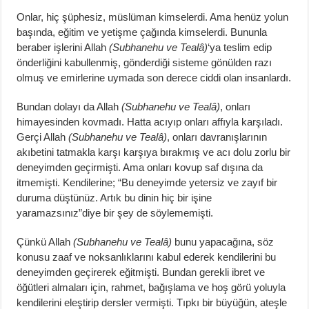
Onlar, hiç şüphesiz, müslüman kimselerdi. Ama henüz yolun
başında, eğitim ve yetişme çağında kimselerdi. Bununla
beraber işlerini Allah
(Subhanehu ve Tealâ)
‘ya teslim edip
önderliğini kabullenmiş, gönderdiği sisteme gönülden razı
olmuş ve emirlerine uymada son derece ciddi olan insanlardı.
Bundan dolayı da Allah
(Subhanehu ve Tealâ)
, onları
himayesinden kovmadı. Hatta acıyıp onları affıyla karşıladı.
Gerçi Allah
(Subhanehu ve Tealâ)
, onları davranışlarının
akıbetini tatmakla karşı karşıya bırakmış ve acı dolu zorlu bir
deneyimden geçirmişti. Ama onları kovup saf dışına da
itmemişti. Kendilerine; “Bu deneyimde yetersiz ve zayıf bir
duruma düştünüz. Artık bu dinin hiç bir işine
yaramazsınız”diye bir şey de söylememişti.
Çünkü Allah
(Subhanehu ve Tealâ)
bunu yapacağına, söz
konusu zaaf ve noksanlıklarını kabul ederek kendilerini bu
deneyimden geçirerek eğitmişti. Bundan gerekli ibret ve
öğütleri almaları için, rahmet, bağışlama ve hoş görü yoluyla
kendilerini eleştirip dersler vermişti. Tıpkı bir büyüğün, ateşle