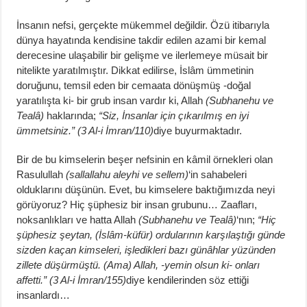
İnsanın nefsi, gerçekte mükemmel değildir. Özü itibarıyla
dünya hayatında kendisine takdir edilen azami bir kemal
derecesine ulaşabilir bir gelişme ve ilerlemeye müsait bir
nitelikte yaratılmıştır. Dikkat edilirse, İslâm ümmetinin
doruğunu, temsil eden bir cemaata dönüşmüş -doğal
yaratılışta ki- bir grub insan vardır ki, Allah
(Subhanehu ve
Tealâ)
haklarında;
“Siz, İnsanlar için çıkarılmış en iyi
ümmetsiniz.” (3 Al-i İmran/110)
diye buyurmaktadır.
Bir de bu kimselerin beşer nefsinin en kâmil örnekleri olan
Rasulullah
(sallallahu aleyhi ve sellem)
‘in sahabeleri
olduklarını düşünün. Evet, bu kimselere baktığımızda neyi
görüyoruz? Hiç şüphesiz bir insan grubunu… Zaafları,
noksanlıkları ve hatta Allah
(Subhanehu ve Tealâ)
‘nın;
“Hiç
şüphesiz şeytan, (İslâm-küfür) ordularının karşılaştığı günde
sizden kaçan kimseleri, işledikleri bazı günâhlar yüzünden
zillete düşürmüştü. (Ama) Allah, -yemin olsun ki- onları
affetti.” (3 Al-i İmran/155)
diye kendilerinden söz ettiği
insanlardı…