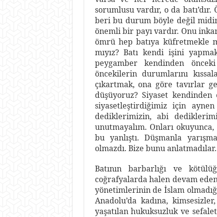
sorumlusu vardır, o da batı’dır
beri bu durum böyle değil midir
önemli bir payı vardır. Onu ink
ömrü hep batıya küfretmekle 
mıyız? Batı kendi işini yapma
peygamber kendinden önceki
öncekilerin durumlarını kıssa
çıkartmak, ona göre tavırlar g
düşüyoruz? Siyaset kendinden ö
siyasetleştirdiğimiz için ayne
dediklerimizin, abi dedikleri
unutmayalım. Onları okuyunca, o
bu yanlıştı. Düşmanla yarış
olmazdı. Bize bunu anlatmadılar.
Batının barbarlığı ve kötülü
coğrafyalarda halen devam eden ağ
yönetimlerinin de İslam olmadığı
Anadolu’da kadına, kimsesizler,
yaşatılan hukuksuzluk ve sefalet