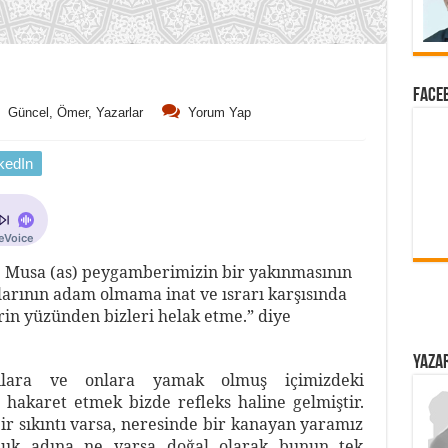
FACEB
Güncel
,
Ömer
,
Yazarlar
Yorum Yap
kedIn
z. Musa (as) peygamberimizin bir yakınmasının
ılarının adam olmama inat ve ısrarı karşısında
rin yüzünden bizleri helak etme.” diye
YAZAR
lılara ve onlara yamak olmuş içimizdeki
hakaret etmek bizde refleks haline gelmiştir.
ir sıkıntı varsa, neresinde bir kanayan yaramız
luk adına ne varsa doğal olarak bunun tek