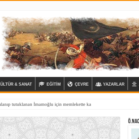
KÜLTÜR & SANAT
EĞİTİM
ÇEVRE
YAZARLAR
Ö.NAC