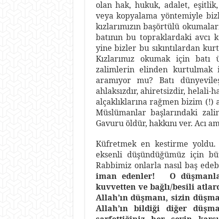
olan hak, hukuk, adalet, eşitli
veya kopyalama yöntemiyle biz
kızlarımızın başörtülü okumalar
batının bu topraklardaki avcı
yine bizler bu sıkıntılardan ku
Kızlarımız okumak için batı 
zalimlerin elinden kurtulmak 
aramıyor mu? Batı dünyevileşmiş
ahlaksızdır, ahiretsizdir, helal
alçaklıklarına rağmen bizim (!) 
Müslümanlar başlarındaki zali
Gavuru öldür, hakkını ver. Acı a
Küfretmek en kestirme yoldu. 
eksenli düşündüğümüz için büt
Rabbimiz onlarla nasıl baş edeb
iman edenler! O düşmanlara
kuvvetten ve bağlı/besili atla
Allah’ın düşmanı, sizin düşma
Allah’ın bildiği diğer düşm