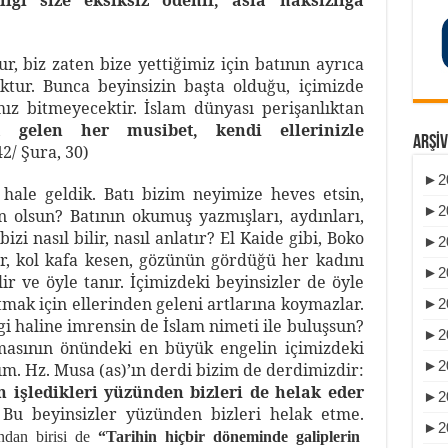
lığı size eksiksiz ödenir, asla haksızlığa
ur, biz zaten bize yettiğimiz için batının ayrıca
tur. Bunca beyinsizin başta olduğu, içimizde
mız bitmeyecektir. İslam dünyası perişanlıktan
a gelen her musibet, kendi ellerinizle
ARŞIV
2/ Şura, 30)
►
2
r hale geldik. Batı bizim neyimize heves etsin,
►
2
olsun? Batının okumuş yazmışları, aydınları,
izi nasıl bilir, nasıl anlatır? El Kaide gibi, Boko
►
2
ar, kol kafa kesen, gözünün gördüğü her kadını
►
2
ir ve öyle tanır. İçimizdeki beyinsizler de öyle
rtmak için ellerinden geleni artlarına koymazlar.
►
2
i haline imrensin de İslam nimeti ile buluşsun?
►
2
tmasının önündeki en büyük engelin içimizdeki
►
2
m. Hz. Musa (as)’ın derdi bizim de derdimizdir:
n işledikleri yüzünden bizleri de helak eder
►
2
! Bu beyinsizler yüzünden bizleri helak etme.
►
2
ından birisi de
“Tarihin hiçbir döneminde galiplerin