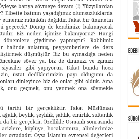
. Öyleyse batıya sövmeye devam (!) Yüzyıllardan
? Elbette batının yaşadığımız olumsuzluklarda
ar etmemiz mümkün değildir. Fakat bir ümmetin
mi geçecek? Dönüp de kendimize bakmayacak
ktadır. Biz neden işimize bakmıyoruz? Hangi
 dönemlere giydirme yapmıştır? Rabbimiz
lar halinde anlatmış, peygamberlere de ders
EDEBI
eliştirmek düşmüştür. Biz bu aymazlığa neden
ncekine söver ya, biz de dinimizi ve işimizi
n siyasiler gibi yapıyoruz. Fakat bunda hoca
mizin, üstat dediklerimizin payı olduğunu da
nları dinleyince biz de onlar gibi olduk. Ama
mak, onu geçmek, onu yenmek ona sövmekle
ğü tarihi bir gerçekliktir. Fakat Müslüman
alık, beylik, şeyhlik, şahlık, emirlik, sultanlık
SÜRGÜ
 da bir gerçektir. Özellikle Osmanlı sonrasında
 acizlere, köylüye, hocalarımıza, alimlerimize
ler ortadadır. Oysa İslam’ın evrensel değerleri