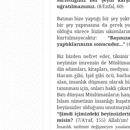
sarfettiğiniz her şeyin karşı
uğratılmazsınız.
(8/Enfal, 60)
Batının bize yaptığı bir şey yokt
bir şey yapmasına da gerek yok
olduğu sürece bizim sıkıntıları
kurtulmayacaktır:
“Başınız
yaptıklarınızın sonucudur…”
(4
Biz bizden nefret eder, tiksini
neyimize imrensin de Müslüman 
din adamları, kitapları, medyası b
Haram gibi, Işid gibi öcü, barb
alan, insanlık düşmanı olarak bil
tanınması için, onları haklı çıka
Batı dünyası Müslümanların hang
İslam nimetinin insanlığı kuşa
beyinsizler olduğunu unutmayalı
“Şimdi içimizdeki beyinsizleri
misin?
(7/A’raf, 155) Allah’ım
İnsanlık tarihinin değişmeyen yasalar