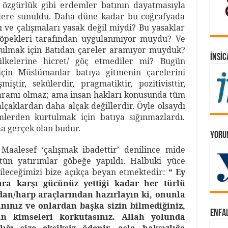
k, özgürlük gibi erdemler batının dayatmasıyla
lere sunuldu. Daha düne kadar bu coğrafyada
ı ve çalışmaları yasak değil miydi? Bu yasaklar
 köpekleri tarafından uygulanmıyor muydu? Ve
rtulmak için Batıdan çareler aramıyor muyduk?
İNSIC
ülkelerine hicret/ göç etmediler mi? Bugün
için Müslümanlar batıya gitmenin çarelerini
tir, sekülerdir, pragmatiktir, pozitivisttir,
i-haramı olmaz; ama insan hakları konusunda tüm
alçaklardan daha alçak değillerdir. Öyle olsaydı
mlerden kurtulmak için batıya sığınmazlardı.
ma gerçek olan budur.
YORUM
Maalesef ‘çalışmak ibadettir’ denilince mide
ün yatırımlar göbeğe yapıldı. Halbuki yüce
ileceğimizi bize açıkça beyan etmektedir:
“ Ey
 karşı gücünüz yettiği kadar her türlü
rdan/harp araçlarından hazırlayın ki, onunla
nınız ve onlardan başka sizin bilmediğiniz,
ENFAL
an kimseleri korkutasınız. Allah yolunda