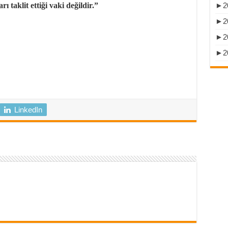
►
2
ı taklit ettiği vaki değildir.”
►
2
►
2
►
2
LinkedIn