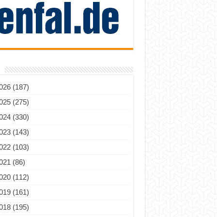
026 (187)
025 (275)
024 (330)
023 (143)
022 (103)
021 (86)
020 (112)
019 (161)
018 (195)