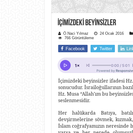
İÇİMİZDEKİ BEYİNSİZLER
Ö.Naci Yılmaz
24 Ocak 2016
766 Görüntüleme
Facebook
Twitter
Lin
İçimizdeki beyinsizler ifadesi H
sonucudur. İsrailoğullarının baz
Hz. Musa “Allah’ım bu beyinsizle
seslenmesidir.
Her halükarda Batıya, batı
devşirmelerine sövmek, kızmak, 
İslam coğrafyamızın neresinde b
varsa ve her nerede olumsuz