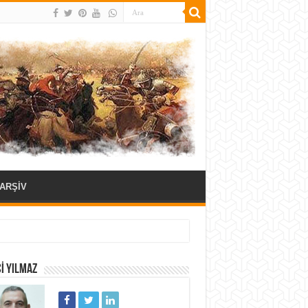
ARŞİV
I YILMAZ