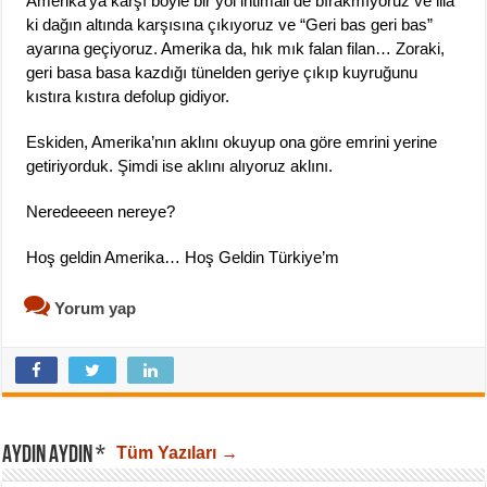
Amerika’ya karşı böyle bir yol ihtimali de bırakmıyoruz ve illa
ki dağın altında karşısına çıkıyoruz ve “Geri bas geri bas”
ayarına geçiyoruz. Amerika da, hık mık falan filan… Zoraki,
geri basa basa kazdığı tünelden geriye çıkıp kuyruğunu
kıstıra kıstıra defolup gidiyor.
Eskiden, Amerika’nın aklını okuyup ona göre emrini yerine
getiriyorduk. Şimdi ise aklını alıyoruz aklını.
Neredeeeen nereye?
Hoş geldin Amerika… Hoş Geldin Türkiye’m
Yorum yap
AYDIN AYDIN *
Tüm Yazıları →