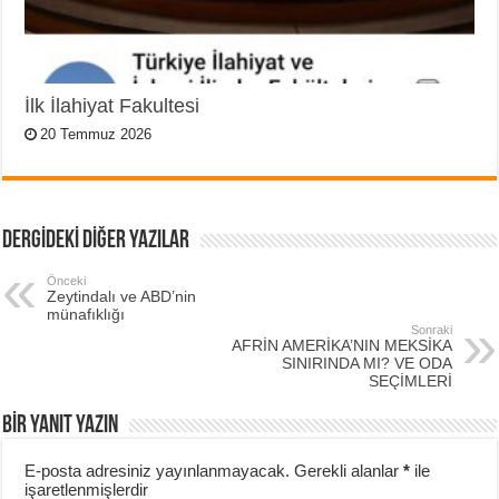
İlk İlahiyat Fakultesi
20 Temmuz 2026
DERGİDEKİ DİĞER YAZILAR
Önceki
Zeytindalı ve ABD’nin
münafıklığı
Sonraki
AFRİN AMERİKA’NIN MEKSİKA
SINIRINDA MI? VE ODA
SEÇİMLERİ
BIR YANIT YAZIN
E-posta adresiniz yayınlanmayacak.
Gerekli alanlar
*
ile
işaretlenmişlerdir