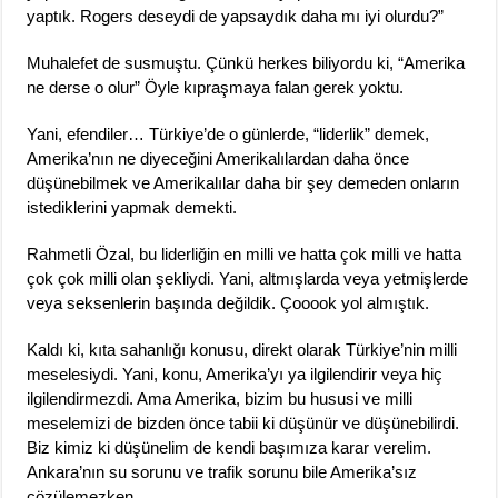
yaptık. Rogers deseydi de yapsaydık daha mı iyi olurdu?”
Muhalefet de susmuştu. Çünkü herkes biliyordu ki, “Amerika
ne derse o olur” Öyle kıpraşmaya falan gerek yoktu.
Yani, efendiler… Türkiye’de o günlerde, “liderlik” demek,
Amerika’nın ne diyeceğini Amerikalılardan daha önce
düşünebilmek ve Amerikalılar daha bir şey demeden onların
istediklerini yapmak demekti.
Rahmetli Özal, bu liderliğin en milli ve hatta çok milli ve hatta
çok çok milli olan şekliydi. Yani, altmışlarda veya yetmişlerde
veya seksenlerin başında değildik. Çooook yol almıştık.
Kaldı ki, kıta sahanlığı konusu, direkt olarak Türkiye’nin milli
meselesiydi. Yani, konu, Amerika’yı ya ilgilendirir veya hiç
ilgilendirmezdi. Ama Amerika, bizim bu hususi ve milli
meselemizi de bizden önce tabii ki düşünür ve düşünebilirdi.
Biz kimiz ki düşünelim de kendi başımıza karar verelim.
Ankara’nın su sorunu ve trafik sorunu bile Amerika’sız
çözülemezken….