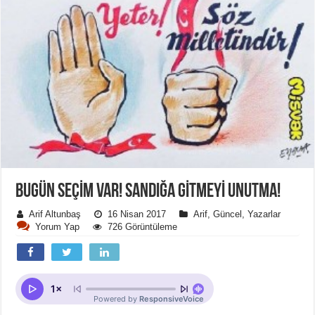
BUGÜN SEÇIM VAR! SANDIĞA GITMEYI UNUTMA!
Arif Altunbaş
16 Nisan 2017
Arif
,
Güncel
,
Yazarlar
Yorum Yap
726 Görüntüleme