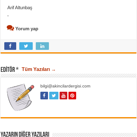
Arif Altunbaş
,
Yorum yap
EDITÖR *
Tüm Yazıları →
bilgi@akincilardergisi.com
YAZARIN DIĞER YAZILARI